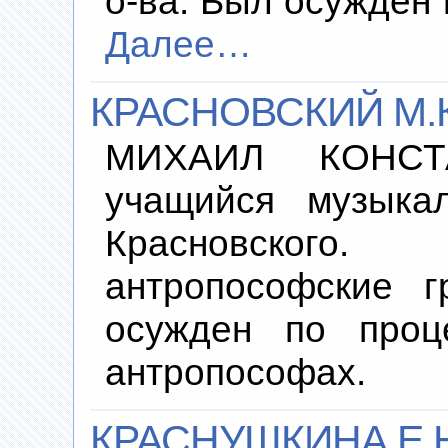
о-ва. Был осужден 
Далее…
КРАСНОВСКИЙ М.К
МИХАИЛ КОНСТА
учащийся музыкал
Красновского
антропософские г
осужден по проц
антропософах.
КРАСНУШКИНА Е.Н