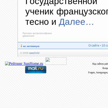
Государственной 
ученик французско
тесно и
Далее…
Русское антропософское
движение
О сайте
•
10 с
на заглавную
© 2008
wws2102
Над сайтом ра
Вопр
Fragen, Anregungen