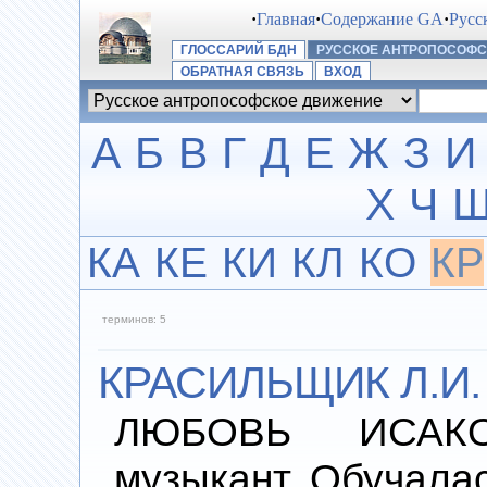
·
Главная
·
Содержание GA
·
Русс
ГЛОССАРИЙ БДН
РУССКОЕ АНТРОПОСОФ
ОБРАТНАЯ СВЯЗЬ
ВХОД
А
Б
В
Г
Д
Е
Ж
З
И
Х
Ч
КА
КЕ
КИ
КЛ
КО
КР
терминов: 5
КРАСИЛЬЩИК Л.И.
ЛЮБОВЬ ИСАКО
музыкант. Обучала