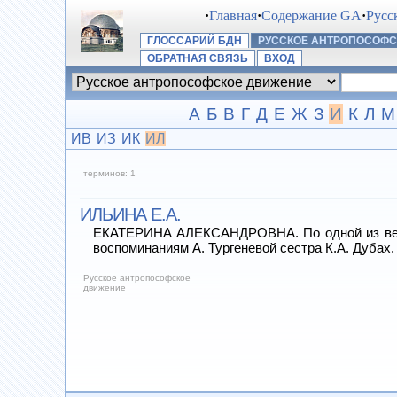
·
Главная
·
Содержание GA
·
Русс
ГЛОССАРИЙ БДН
РУССКОЕ АНТРОПОСОФ
ОБРАТНАЯ СВЯЗЬ
ВХОД
А
Б
В
Г
Д
Е
Ж
З
И
К
Л
М
ИВ
ИЗ
ИК
ИЛ
терминов: 1
ИЛЬИНА Е.А.
ЕКАТЕРИНА АЛЕКСАНДРОВНА. По одной из верси
воспоминаниям А. Тургеневой сестра К.А. Дубах
Русское антропософское
движение