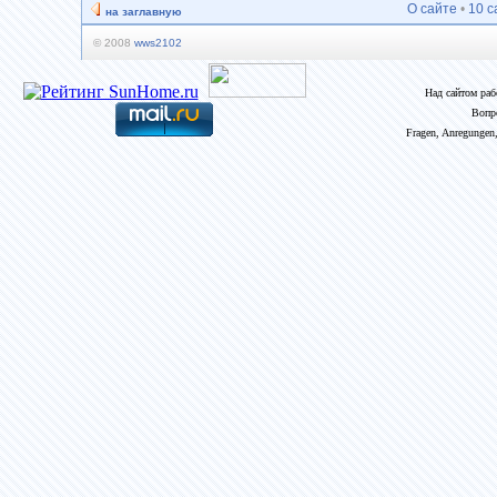
О сайте
•
10 с
на заглавную
© 2008
wws2102
Над сайтом ра
Вопр
Fragen, Anregungen