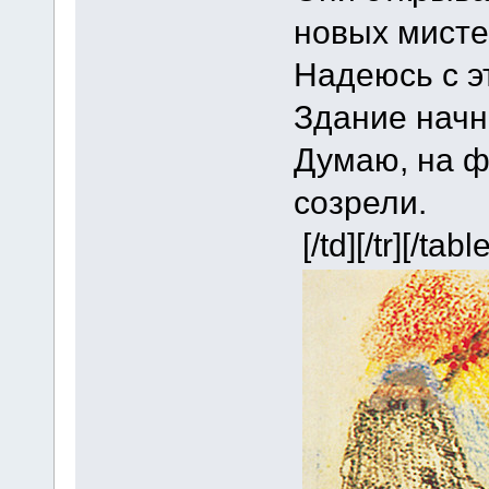
новых мисте
Надеюсь с э
Здание начн
Думаю, на ф
созрели.
[/td][/tr][/table