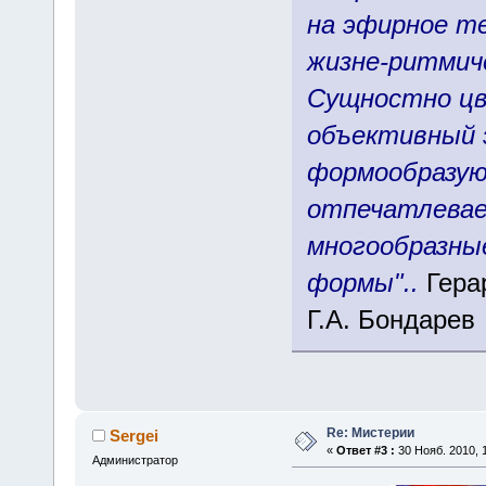
на эфирное те
жизне-ритмич
Сущностно цв
объективный 
формообразую
отпечатлевае
многообразны
формы"..
Герар
Г.А. Бондарев
Re: Мистерии
Sergei
«
Ответ #3 :
30 Нояб. 2010, 1
Администратор