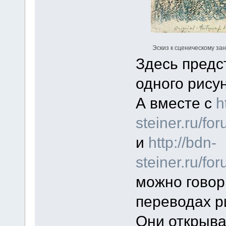
Эскиз к сценическому за
Здесь предс
одного рисун
А вместе с
h
steiner.ru/f
и
http://bdn-
steiner.ru/f
можно говор
переводах р
Они открыва