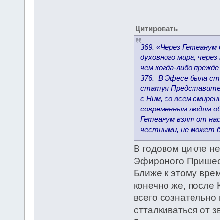
Цитировать
369. «Через Гетеанум 
духовного мира, чере
чем когда-либо прежде
376. В Эфесе была ст
статуя Представител
с Ним, со всем смирен
современным людям обр
Гетеанум взят от нас
честными, не может бы
В годовом цикле н
Эфироного Пришест
Ближе к этому вре
конечно же, после 
всего сознательно 
отталкиваться от 