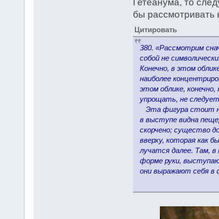
Гетеанума, то сле
бы рассмотривать к
Цитировать
380. «Рассмотрим сна
собой не символически
Конечно, в этом обли
наиболее концентриров
этом облике, конечно,
упрощать, не следует 
Эта фигура стоит на 
в выступе видна пещер
скорчено; существо д
вверху, которая как б
лучатся далее. Там, 
форме руки, выступающ
они выражают себя в 