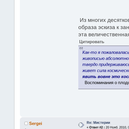
Из многих десятко
образа эскиза к з
эта величественна
Цитировать
Как-то я пожаловалась
живописью абсолютно н
твердо придерживаюсь 
живет сила космическ
явить вовне это ко
Воспоминания о плод
Re: Мистерии
Sergei
«
Ответ #2 :
20 Нояб. 2010, 0