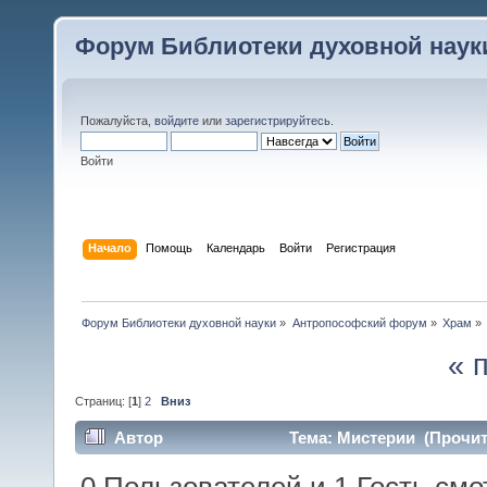
Форум Библиотеки духовной наук
Пожалуйста,
войдите
или
зарегистрируйтесь
.
Войти
Начало
Помощь
Календарь
Войти
Регистрация
Форум Библиотеки духовной науки
»
Антропософский форум
»
Храм
»
« 
Страниц: [
1
]
2
Вниз
Автор
Тема: Мистерии (Прочит