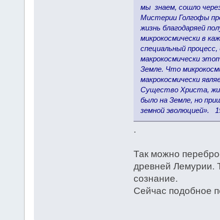
мы знаем, сошло через
Мистерии Голгофы пре
жизнь благодаряей по
микрокосмически в ка
специальный процесс, 
макрокосмически этот
Земле. Что микрокосм
макрокосмически явля
Существо Христа, жив
было на Земле, но при
земной эволюцией». 19
.
Так можно перебро
древней Лемурии. 
сознание.
Сейчас подобное п