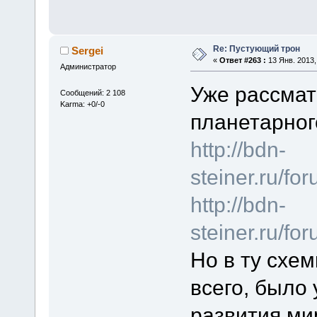
Re: Пустующий трон
Sergei
«
Ответ #263 :
13 Янв. 2013,
Администратор
Уже рассмат
Сообщений: 2 108
Karma: +0/-0
планетарног
http://bdn-
steiner.ru/f
http://bdn-
steiner.ru/f
Но в ту схе
всего, было
развития ми