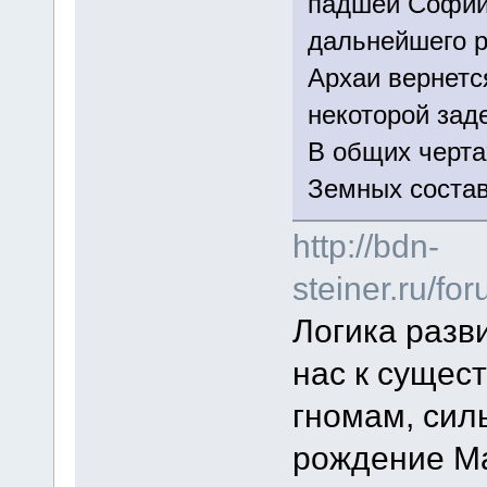
падшей Софии,
дальнейшего р
Архаи вернетс
некоторой зад
В общих черта
Земных соста
http://bdn-
steiner.ru/f
Логика разв
нас к сущес
гномам, сил
рождение Ма