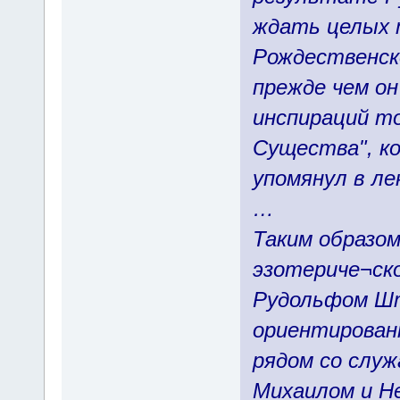
ждать целых 
Рождественско
прежде чем о
инспираций т
Существа", ко
упомянул в ле
…
Таким образом
эзотериче¬ск
Рудольфом Шт
ориентированн
рядом со слу
Михаилом и Н