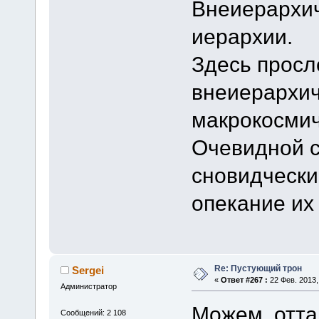
Внеиерархич
иерархии.
Здесь просл
внеиерархич
макрокосмич
Очевидной с
сновидчески
опекание их
Re: Пустующий трон
Sergei
«
Ответ #267 :
22 Фев. 2013,
Администратор
Можем, оттал
Сообщений: 2 108