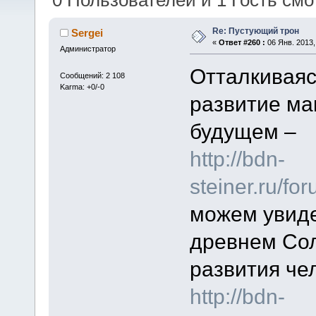
0 Пользователей и 1 Гость смот
Re: Пустующий трон
Sergei
«
Ответ #260 :
06 Янв. 2013,
Администратор
Отталкиваяс
Сообщений: 2 108
Karma: +0/-0
развитие ма
будущем –
http://bdn-
steiner.ru/f
можем увиде
древнем Сол
развития че
http://bdn-