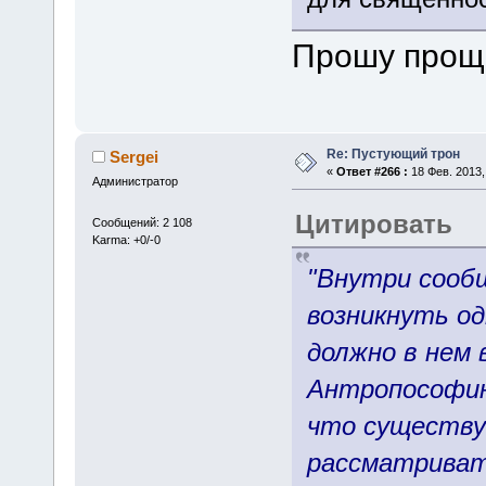
Прошу проще
Re: Пустующий трон
Sergei
«
Ответ #266 :
18 Фев. 2013,
Администратор
Цитировать
Сообщений: 2 108
Karma: +0/-0
"Внутри сооб
возникнуть од
должно в нем 
Антропософию
что существу
рассматриват