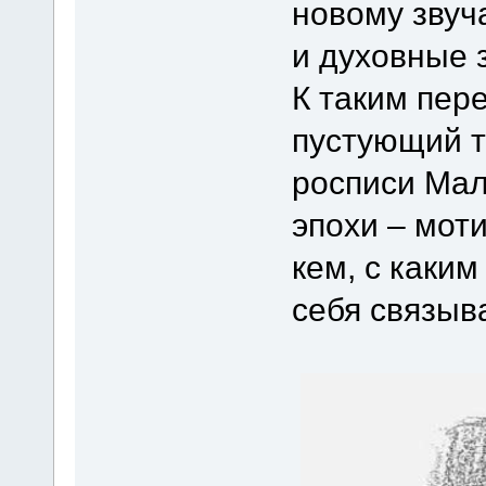
новому звуч
и духовные 
К таким пер
пустующий т
росписи Мал
эпохи – мот
кем, с каки
себя связыв