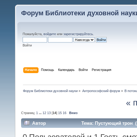
Форум Библиотеки духовной наук
Пожалуйста,
войдите
или
зарегистрируйтесь
.
Войти
Начало
Помощь
Календарь
Войти
Регистрация
Форум Библиотеки духовной науки
»
Антропософский форум
»
В поток
« 
Страниц:
1
...
12
13
[
14
]
15
16
Вниз
Автор
Тема: Пустующий трон (