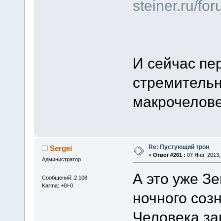
steiner.ru/f
И сейчас пе
стремительн
макрочелов
Re: Пустующий трон
Sergei
«
Ответ #261 :
07 Янв. 2013,
Администратор
А это уже З
Сообщений: 2 108
Karma: +0/-0
ночного соз
Человека за