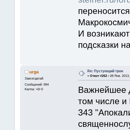
переносится
Макрокосмич
И возникают
подсказки н
Re: Пустующий трон
urga
«
Ответ #262 :
08 Янв. 2013,
Завсегдатай
Сообщений: 994
Важнейшее д
Karma: +0/-0
том числе и
343 "Апокал
священнослу