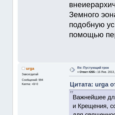
внеиерархич
Земного эон
подобную ус
помощью пер
Re: Пустующий трон
urga
«
Ответ #265 :
16 Янв. 2013,
Завсегдатай
Сообщений: 994
Цитата: urga от
Karma: +0/-0
Важнейшее для
и Крещения, с
для священнос