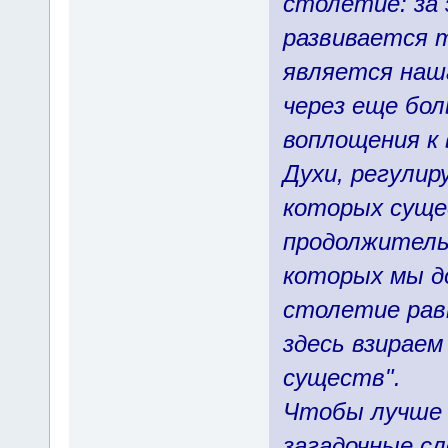
столетие: за
развивается 
является наша
через еще бо
воплощения к
Духи, регули
которых суще
продолжительн
которых мы до
столетие равн
здесь взираем
существ".
Чтобы лучше 
загадочные с