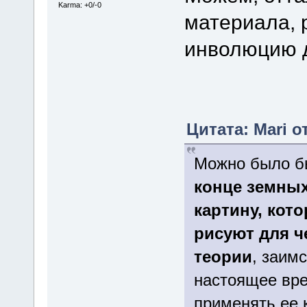
Karma: +0/-0
материала, 
инволюцию д
Цитата: Mari от
Можно было бы
конце земны
картину, кот
рисуют для ч
теории
, заим
настоящее вре
применять ее 