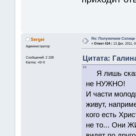
Re: Полуночное Солнце
Sergei
«
Ответ #24 :
13 Дек. 2011, 0
Администратор
Цитата: Галина
Сообщений: 2 108
Karma: +0/-0
Я лишь сказа
не НУЖНО!
И части молод
живут, наприме
кого есть Христ
не то... Они 
видят по друго