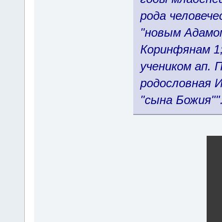
рода человече
"новым Адамом
Коринфянам 1;
учеником ап. 
родословная И
"сына Божия"".