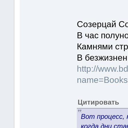
Созерцай С
В час полуно
Камнями ст
В безжизнен
http://www.b
name=Books
Цитировать
Вот процесс,
когда дни ста