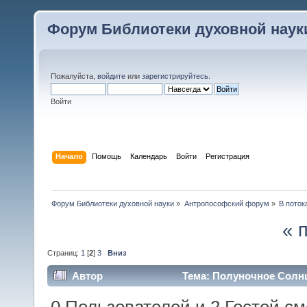
Форум Библиотеки духовной наук
Пожалуйста,
войдите
или
зарегистрируйтесь
.
Войти
Начало
Помощь
Календарь
Войти
Регистрация
Форум Библиотеки духовной науки
»
Антропософский форум
»
В поток
« 
Страниц:
1
[
2
]
3
Вниз
Автор
Тема: Полуночное Солнц