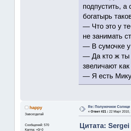
подпустить, а 
богатырь тако
— Что это у т
не занимать ст
— В сумочке у
— Да кто ж ты 
звеличают как
— Я есть Мик
Re: Полуночное Солнце
happy
«
Ответ #21 :
22 Март 2010, 
Завсегдатай
Цитата: Sergei 
Сообщений: 570
Karma: +0/-0