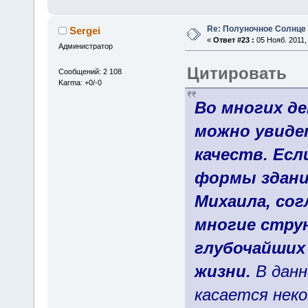
Re: Полуночное Солнце
Sergei
«
Ответ #23 :
05 Нояб. 2011, 
Администратор
Цитировать
Сообщений: 2 108
Karma: +0/-0
Во многих д
можно увиде
качеств. Есл
формы здани
Михаила, со
многие стру
глубочайших 
жизни.
В данн
касается нек