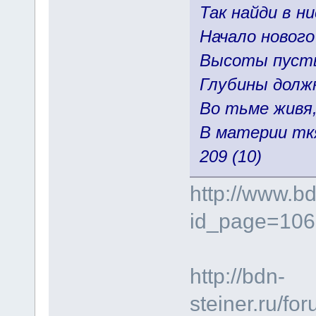
Так найди в н
Начало нового
Высоты пусть
Глубины долж
Во тьме живя,
В материи ткя
209 (10)
http://www.bd
id_page=106
http://bdn-
steiner.ru/f