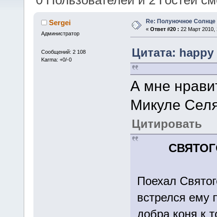
0 Пользователей и 2 Гостей см
Re: Полуночное Солнце
Sergei
«
Ответ #20 :
22 Март 2010, 
Администратор
Цитата: happy 
Сообщений: 2 108
Karma: +0/-0
А мне нрави
Микуле Селя
Цитировать
СВЯТОГ
Поехал Святог
встрелся ему 
добра коня к 