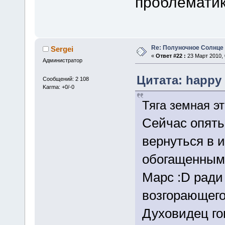
проблемати
Re: Полуночное Солнце
Sergei
«
Ответ #22 :
23 Март 2010, 
Администратор
Цитата: happy 
Сообщений: 2 108
Karma: +0/-0
Тяга земная эт
Сейчас опять
вернуться в 
обогащенным
Марс :D ради
возгорающего
Духовидец го