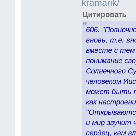
kramarik/
Цитировать
606. "Полноч
вновь, т.е. вн
вместе с тем
понимание св
Солнечного С
человеком Иис
может быть п
как настроени
"Открываются
и мир звучит 
сердец, кем в