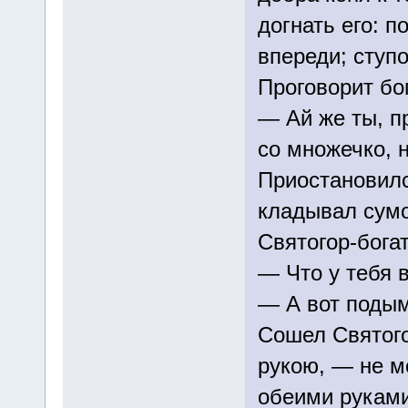
догнать его: п
впереди; ступо
Проговорит бо
— Ай же ты, п
со множечко, н
Приостановилс
кладывал сумо
Святогор-бога
— Что у тебя 
— А вот подым
Сошел Святого
рукою, — не м
обеими руками