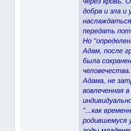
через кровь. 
добра и зла 
наслаждаться 
передать пот
Но "определен
Адам, после г
была сохране
человечества.
Адама, не зат
вовлеченная в
индивидуальн
"...как време
родившемуся у
годы младене