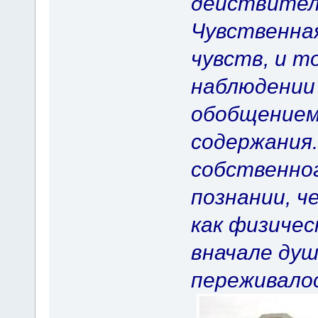
действител
Чувственная
чувств, и т
наблюдении 
обобщением
содержания
собственног
познании, ч
как физичес
вначале ду
переживало