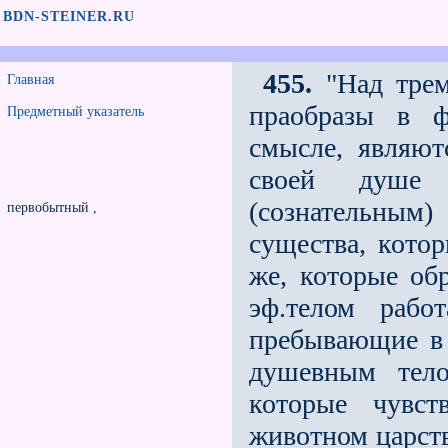
BDN-STEINER.RU
455.
"Над трем
Главная
праобразы в ф
Предметный указатель
смысле, являю
своей душе 
(сознательным
первобытный ,
существа, котор
же, кото­рые о
эф.телом рабо
пребываю­щие в
душевным тело
которые чувс
животном царств