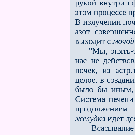
рукой внутри с
этом процессе п
В излучении поч
азот совершен
выхо­дит с
мочой
"Мы, опять-так
нас не действов
почек, из астр
целое, в создан
было бы иным,
Система печени 
продолжением 
желудка
идет дея
Всасывание 