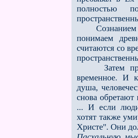
полностью п
пространственн
Сознанием со
понимаем древ
считаются со вр
пространственны
Затем прише
временное. И к
душа, человече
снова обретают
... И если люд
хотят также уми
Христе". Они д
Пасхальную мы