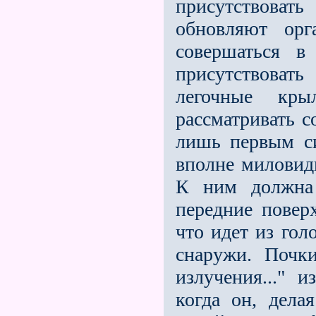
присутствова
обновляют орг
совершаться 
присутствоват
легочные кр
рассматривать с
лишь первым си
вполне миловидн
К ним должна 
передние поверх
что идет из го
снаружи. Почк
излучения..." и
когда он, дела