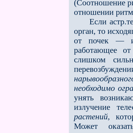
(Соотношение ри
отношении рит
Если астр.тел
орган, то исходя
от почек — из
работающее от
слишком силь
перевозбужде
нарывообразног
необходимо огр
унять возникаю
излучение те
растений
, кот
Может оказат