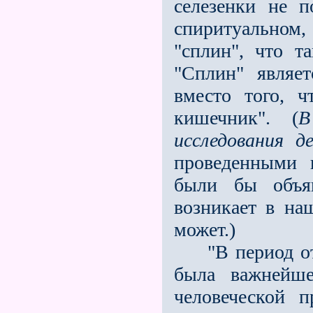
селезенки не п
спиритуальном,
"сплин", что т
"Сплин" являе
вместо того, ч
кишеч­ник". (
В
исследования д
прове­денными 
были бы объ
возникает в на
может.)
"В период от I
была важнейше
человеческой 