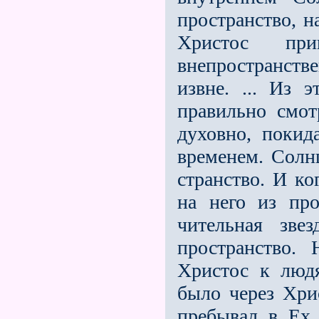
пространство, 
Христос п
внепространстве
извне. ... Из э
правильно смот
духовно, покид
временем. Солнц
странство. И к
на него из пр
чительная зве
пространство. 
Христос к людя
было через Хри
пребывал в Ex 