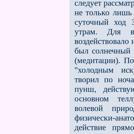
следует рассмат
не только лишь 
суточный ход 
утрам. Для в
воздействовало 
был солнечный 
(медитации). П
"холодным иск
творил по ноч
пунш, действ
основном телл
волевой прир
физически-ана
действие прям