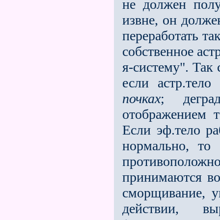
не должен полу
извне, он долже
переработать та
собственное астр
я-систему". Так
ес­ли астр.тел
почках
; дегр
отображением т
Если эф.тело р
нормально, то
противополо
принимаются во
сморщивание, у
действии, в