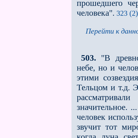
прошедшего че
человека".
323 (2)
Перейти к данно
503.
"В древно
небе, но и чело
этими созвезди
Тельцом и т.д. 
рассматривали
значительное. ..
человек использ
звучит тот миро
когда луна св