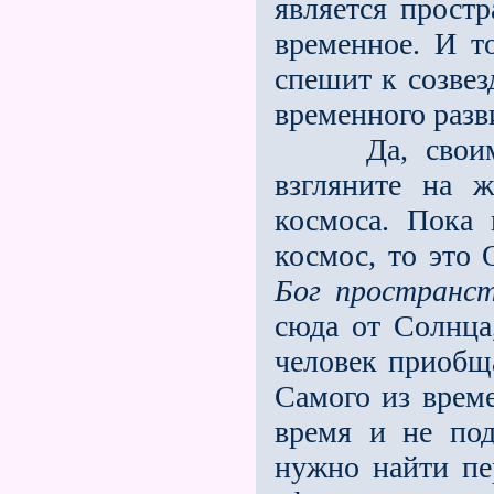
является прост
временное. И т
спешит к созве
вре­менного раз
Да, сво
взгляните на 
космоса. Пока
космос, то это
Бог пространс
сюда от Солнца
человек приобща
Самого из врем
время и не под
нужно найти пер