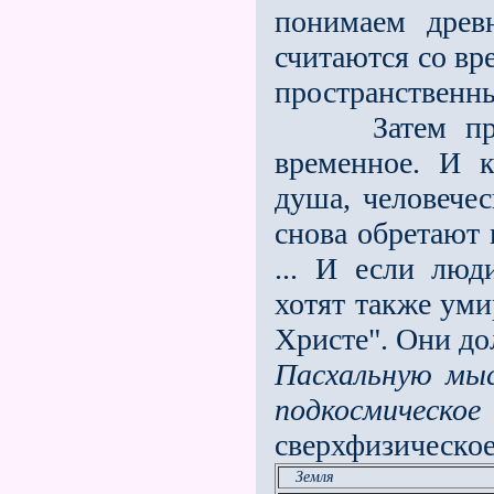
понимаем древ
считаются со вр
пространственны
Затем прише
временное. И к
душа, человече
снова обретают
... И если люд
хотят также уми
Христе". Они д
Пасхальную мы
подкосмическое
сверхфизическо
Земля