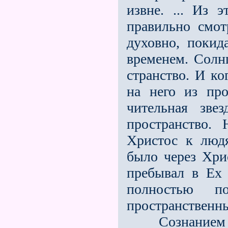
извне. ... Из э
правильно смот
духовно, покид
временем. Солнц
странство. И к
на него из пр
чительная зве
пространство. 
Христос к людя
было через Хри
пребывал в Ex 
полностью п
пространственн
Сознанием со