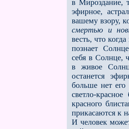
в Мироздание, 
эфирное, астра
вашему взору, к
смертью и но
весть, что когд
познает Солнце
себя в Солнце, 
в живое Солнц
останется эфи
больше нет его 
светло-красное
красного блиста
прикасаются к 
И человек может