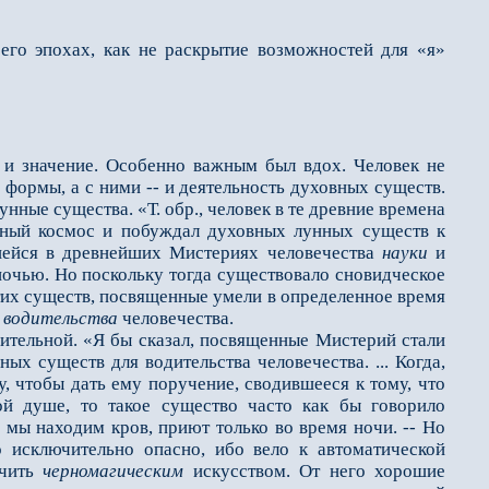
его эпохах, как не раскрытие возможностей для «я»
и значение. Особенно важным был вдох. Человек не
 формы, а с ними -- и деятельность духовных существ.
нные существа. «Т. обр., человек в те древние времена
унный космос и побуждал духовных лунных существ к
вшейся в древнейших Мистериях человечества
науки
и
ночью. Но поскольку тогда существовало сновидческое
этих существ, посвященные умели в определенное время
о
водительства
человечества.
ительной. «Я бы сказал, посвященные Мистерий стали
ых существ для водительства человечества. ... Когда,
, чтобы дать ему поручение, сводившееся к тому, что
ой душе, то такое существо часто как бы говорило
мы находим кров, приют только во время ночи. -- Но
 исключительно опасно, ибо вело к автоматической
ачить
черномагическим
искусством. От него хорошие