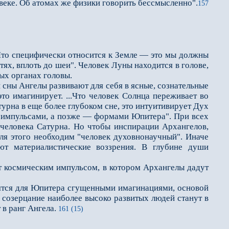
еке. Об атомах же физики говорить бессмысленно".
157
Что специфически относится к Земле — это мы должны
ях, вплоть до шеи". Человек Луны находится в голове,
ых органах головы.
 сны Ангелы развивают для себя в ясные, сознательные
это имагинирует. ...Что человек Солнца переживает во
турна в еще более глубоком сне, это интуитивирует Дух
и импульсами, а позже — формами Юпитера". При всех
 человека Сатурна. Но чтобы инспирации Архангелов,
ля этого необходим "человек духовнонаучный". Иначе
ют материалистические воззрения. В глубине души
т космическим импульсом, в котором Архангелы дадут
ятся для Юпитера сгущенными имагинациями, основой
е созерцание наиболее высоко развитых людей станут в
 в ранг Ангела.
161 (15)