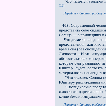
"Что является атомами Юп
(13)
Перейти к данному разделу э
403.
Современный челове
представить себе сидящим 
Солнца — в пришедших в с
Что делает в нас древний 
представления; для них э
время сна (без сновидений
Личности. ...И эти интуи
обстоятельствах минераль
которые они развивают из
Юпитер будет состоять 
материалисты ненавидят в
"Что человек Солнца пере
Юпитеру растительный ми
"Сновидческие представл
животного царства через 
конце Земли импульсами дл
Перейти к данному разделу э