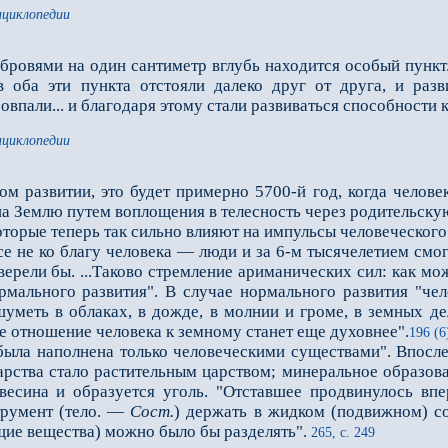
нциклопедии
бровями на один сантиметр вглубь находится особый пункт.
в оба эти пункта отстояли далеко друг от друга, и раз
овпали... и благодаря этому стали развиваться способности 
нциклопедии
м развитии, это будет примерно 5700-й год, когда человек
на Землю путем воплощения в телесность через родительскую 
рые теперь так сильно влияют на импульсы человеческого р
се не ко благу человека — люди и за 6-м тысячелетием смог
верели бы. ...Таково стремление ариманических сил: как м
ормального развития". В случае нормального развития "ч
уметь в облаках, в дожде, в молнии и громе, в земных дел
е отношение человека к земному станет еще духовнее".
196 (6
а наполнена только человеческими существами". Впоследс
арства стало растительным царством; минеральное образова
евесина и образуется уголь. "Отставшее продвинулось впе
трумент (тело. —
Сост.
) держать в жидком (подвижном) с
ие вещества) можно было бы разделять".
265, с. 249