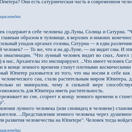
итера? Они есть сатурническая часть в современном челов
нциклопедии
к содержит в себе человека др.Луны, Солнца и Сатурна. "
главным образом в туловище, в верхних и нижних конечност
ильный упадок органах головы, Сатурна — в едва различим
человек? — То же, что и на др.Луне, — он видит сны. И эти
то имагинации. "Что лунный человек видит во снах, Ангел 
) в нас, Архангелы это инспирируют. ...Что имеет человек Са
ции в конце земного времени станут плотными космическим
ный Юпитер разовьется из того, что мы носим в себе как
 человеческого сна, стали растительным миром Юпитера, д
только из минералов, чему в сильной мере способству
озможность для Юпитера иметь растительность.
живает во сне, созреет к концу земного времени и стане
р".
ения лунного человека (или сновидец в человеке) станов
Ангелов. ...Представления земного человека через душевно
я развития человечества на Юпитере". Человек тогда войдет
нциклопедии