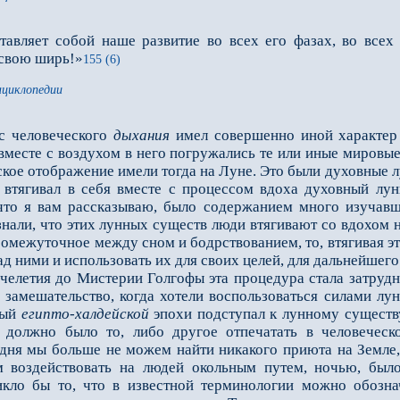
авляет собой наше развитие во всех его фазах, во всех 
 свою ширь!»
155 (6)
нциклопедии
 человеческого
дыхания
имел совершенно иной характер 
вместе с воздухом в него погружались те или иные мировые
кое отображение имели тогда на Луне. Это были духовные лу
е втягивал в себя вместе с процессом вдоха духовный л
, что я вам рассказываю, было содержанием много изуча
нали, что этих лунных существ люди втягивают со вдохом 
промежуточное между сном и бодрствованием, то, втягивая 
ад ними и использовать их для своих целей, для дальнейшег
елетия до Мистерии Голгофы эта процедура стала затрудн
замешательство, когда хотели воспользоваться силами лунн
ный
египто-халдейской
эпохи подступал к лунному существу
 должно было то, либо другое отпечатать в человеческ
дня мы больше не можем найти никакого приюта на Земле, 
 воздействовать на людей окольным путем, ночью, было
никло бы то, что в известной терминологии можно обозн