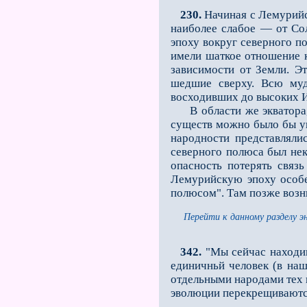
230.
Начиная с Лемурийск
наиболее слабое — от Со
эпоху вокруг северного п
имели шаткое отношение 
зависимости от Земли. Э
шедшие сверху. Всю муд
восходивших до высоких 
В области же экватора, г
существ можно было бы ув
народности представляли
северного полюса был нек
опасность потерять связ
Лемурийскую эпоху особе
полюсом". Там позже воз
Перейти к данному разделу э
342.
"Мы сейчас находим
единичньй человек (в наш
отдельными народами тех 
эволюции перекрещиваются