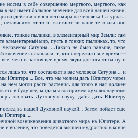
же носим в себе совершенно мертвого, мертвого, как
рна в нас имеет большое значение для всей нашей жизни.
аря воздействию внешнего мира на человека Сатурна ...
ле, независимо от того, сжигают ли наше тело или оно
нкие, тонкие пылинки, в элементарный мир Земли; там
те элементарный мир, пусть в тонких пылинках, то, что
 человеком Сатурна. ...Такого не было раньше, такое
 Исключение составляли те, кто опережал свое время —
; все, чего в настоящее время люди достигают на пути
 лишь то, что составляет в вас человека Сатурна ... и
омы Юпитера ... Все, что мы можем дать Юпитеру через
 на нем могли расти растения, для этого в нас должен
ать его в будущее, когда мы воспримем духовнонаучные
теперь основать Духовную науку, дабы дать Юпитеру
вслед за нашей Духовной наукой... Затем пойдет еще
ы Юпитера. ...
ричиной возникновения животного мира на Юпитере. А
ние и воление; это поведется высшей мудростью в конце