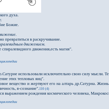
кого духа.
.
бие Божие.
движение.
но превратиться в раскручивание.
иралевидным движением.
е спиралевидного движения,есть магия".
нциклопедии
.Сатурне использовали исключительно свою силу мысли. Те
ение этих тепловых яиц".
е вещество и жертвуют его на алтарь др.Сатурна. Жизнь 
личность, я-сознание".
110 (4)
я выражением рождения космического человека, Макрокосм
нциклопедии