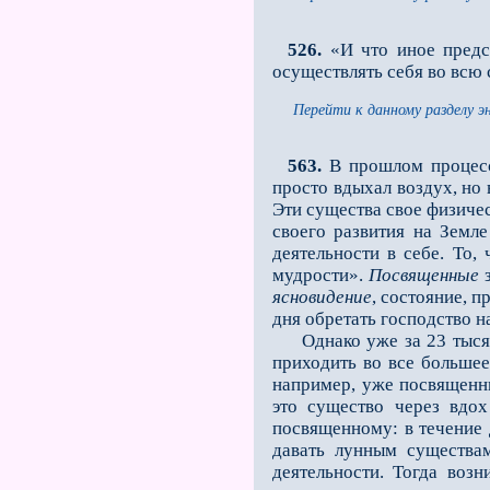
526.
«И что иное предст
осуществлять себя во всю
Перейти к данному разделу э
563.
В прошлом процесс
просто вдыхал воздух, но 
Эти существа свое физичес
своего развития на Земл
деятельности в себе. То
мудрости».
Посвященные
з
ясновидение
, состояние, 
дня обретать господство н
Однако уже за 2­3 тысяч
приходить во все большее 
например, уже посвящен
это существо через вдох
посвященному: в течение 
давать лунным существам
деятельности. Тогда воз