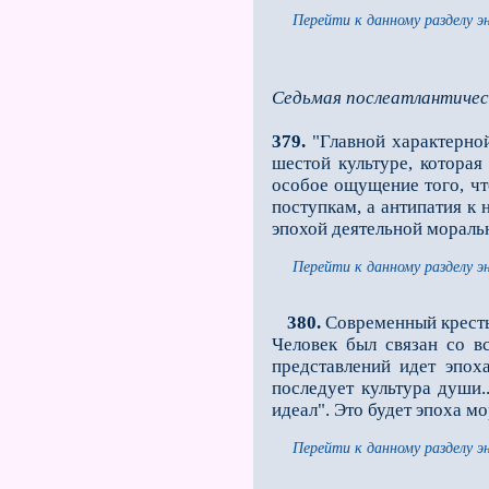
Перейти к данному разделу э
Седьмая послеатлантичес
379.
"Главной характерной
шестой культуре, которая
особое ощущение того, чт
поступкам, а антипатия к 
эпохой деятельной мораль
Перейти к данному разделу э
380.
Современный крестья
Человек был связан со в
представлений идет эпох
последует культура души.
идеал". Это будет эпоха м
Перейти к данному разделу э