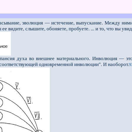
асывание, эволюция — истечение, выпускание. Между ними
 ее видите, слышите, обоняете, пробуете. ... и то, что вы уви
сия духа во внешнее материального. Инволюция — это к
соответствующей одновременной инволюции". И наоборот.
9