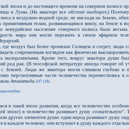
ой эпохи и до настоящего времени на северном полюсе про
лнца и Луны. (На экваторе все обстоит наоборот.) Поэто
олюса в воздушно-водной среде, не нисходя на Землю, обит
к примитивным телам, развивающимся внизу, на Земле в в
то лемурийское население северного полюса было весьма 
рость мира они могли пережить в своем эфирном теле
Иерархий.
де воздух был более пронизан Солнцем и согрет, люди гл
идеть современным взглядом как физически высокоразвитых
сь малоразвитыми. Кроме того, вокруг экватора души бы
ий род рая. (В теософской литературе иногда говорят об у
ь с Землей. Люди же экватора могли слишком глубоко и 
нно перспективные части человечества переместились в 
никла
Атлантида
.
107 (18)
нциклопедии
ся в такой эпохе развития, когда
все
человечество особен
ей эпохе) в человечестве развивает душу сознательную". 
или других элементов души: один народ развивает душу ощ
 в каждом человеке; они вступают в душу каждого отдельно