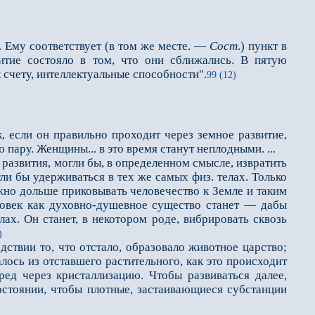
 Ему соответствует (в том же месте. —
Сост
.) пункт в
витие состояло в том, что они сближались. В пятую
к счету, интеллектуальные способности".
99 (12)
, если он правильно проходит через земное развитие,
пару. Женщины... в это время станут неплодными. ...
азвития, могли бы, в определенном смысле, извратить
ли бы удерживаться в тех же самых физ. телах. Только
ожно дольше приковывать человечество к Земле и таким
еловек как духовно-душевное существо станет — дабы
ах. Он станет, в некотором роде, вибрировать сквозь
)
твии то, что отстало, образовало животное царство;
лось из отставшего растительного, как это происходит
ред через кристаллизацию. Чтобы развиваться далее,
остоянии, чтобы плотные, застаивающиеся субстанции