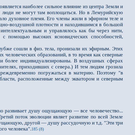
является наиболее сильное влияние из центра Земли и
му люди не могут там воплощаться. Но в Лемурийскую
ало духовное племя. Его члены жили в эфирном теле и
одно-воздушной плотности и находившимся в большой
интеллектуальным и управлялось как бы через нити,
 с помощью высоких ясновидческих способностей,
убже сошли в физ. тела, пронизали их эфирным. Этих
 человеческих образований, в то время как северные
ли более индивидуализированы. В воздушных сферах
чителях, приходивших с севера.) И тем людям грозила
преждевременно погружаться в материю. Поэтому "в
области, расположенные между экватором и северным
но развивает душу ощущающую — все человечество...
Третий поток эволюции являет развитие по всей Земле
ущающую, другой — душу рассудочную и т.д. "Эти три
го человека".
185 (8)