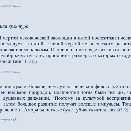
нциклопедии
кая культура
 чертой человеческой эволюции в пятой послеатлантической
 последует за пятой, главной чертой человеческого разви
о является моральным. Особенно тонко будет изживаться 
недоброжелательству приобретет размеры, о которых сегодня
ной жизни".
130 (3)
нциклопедии
нин думает больше, чем думал греческий философ. Зато сп
сей видимой природой. Восприятия тогда были тем же, ч
а душевных движений. "Поэтому за культурой восприятий
.. затем большое развитие получат волевые импульсы. Тогд
оральности. Аморальность же будет убивать интеллект.
143 (2)
нциклопедии