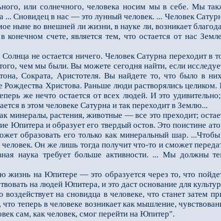
ного, или солнечного, человека носим мы в себе. Мы так
 ... Сновидец в нас — это лунный человек. ... Человек Сату
ое ныне во внешней ли жизни, в науке ли, возникает благод
, в конечном счете, является тем, что остается от нас Зем
олнца не остается ничего. Человек Сатурна переходит в то
 того, чем мы были. Вы можете сегодня найти, если исследуе
тона, Сократа, Аристотеля. Вы найдете то, что было в них
ле Рождества Христова. Раньше люди растворялись целиком.
еперь же нечто остается от всех людей. И это удивительно
ается в этом человеке Сатурна и так переходит в Землю...
 минералы, растения, животные — все это преходит; остается
тие Юпитера и образует его твердый остов. Это поистине ат
ожет образовать его только как минеральный шар. ...Чтобы
 человек. Он же лишь тогда получит что-то и сможет перед
овная наука требует больше активности. ... Мы должны 
изнь на Юпитере — это образуется через то, что пойдет 
ствовать на людей Юпитера, и это даст основание для культур
воздействует на сновидца в человеке, что станет затем п
, что теперь в человеке возникает как мышление, чувствова
век сам, как человек, смог перейти на Юпитер".