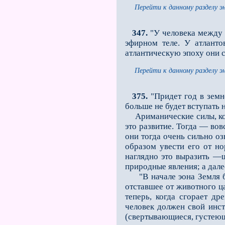
Перейти к данному разделу э
347.
"У человека между 
эфирном теле. У атланто
атлантическую эпоху они с
Перейти к данному разделу э
375.
"Придет год в земно
больше не будет вступать 
Ариманические силы, кото
это развитие. Тогда — вов
они тогда очень сильно оз
образом увести его от н
наглядно это выразить —ш
природные явления; а дале
"В начале эона Земля был
отставшее от животного ц
теперь, когда сгорает др
человек должен свой инс
(свертывающиеся, густеющ