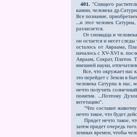
401.
"Спящего раститель
камни, человека др.Сатурна
Все познание, приобретаем
...и этот человек Сатурна
разлагается.
От сновидца и человека С
он остается и несет следы
осталось от Авраама, Пла
началось с XV-XVI в. пос
Авраам, Сократ, Платон. Т
внешней науки, отпечатлев
Все, что окружает нас как
это перейдет с Земли в бы
человека Сатурна в нас, м
нечто получить солнечный
понятия. ...Поэтому Дух
вегетацию".
"Что составит животную ж
нечто такое, что будет дей
Придет нечто такое, что 
затем придет очередь того
земных времен, чтобы чело