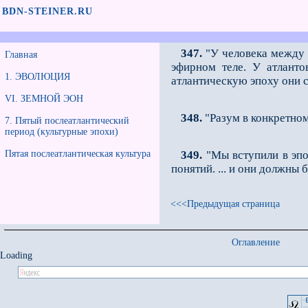
BDN-STEINER.RU
347.
"У человека между 
Главная
эфирном теле. У атланто
1. ЭВОЛЮЦИЯ
атлантическую эпоху они с
VI. ЗЕМНОЙ ЭОН
348.
"Разум в конкретном
7. Пятый послеатлантический
период (культурные эпохи)
Пятая послеатлантическая культура
349.
"Мы вступили в эпо
понятий. ... и они должны
<<<Предыдущая страница
Оглавление
Loading