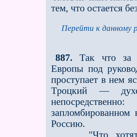
тем, что остаeтся 
Перейти к данному р
887.
Так что за э
Европы под руковод
проступает в нeм яс
Троцкий — духо
непосредственн
запломбированном 
Россию.
"Что хотят сде