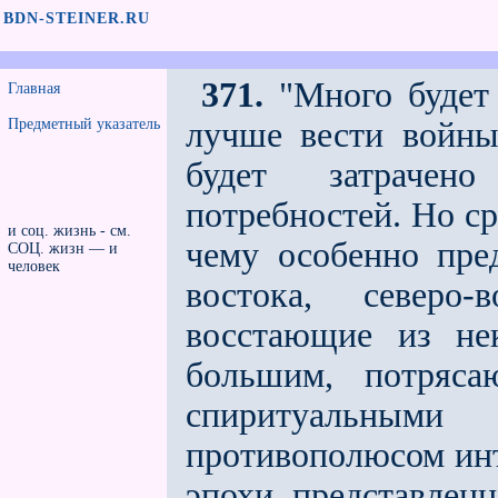
BDN-STEINER.RU
371.
"Много будет 
Главная
Предметный указатель
лучше вести войны
будет затрачен
потребностей. Но ср
и соц. жизнь - см.
чему особенно пре
СОЦ. жизн — и
человек
востока, северо-
восстающие из не
большим, потряса
спиритуальными
противополюсом инт
эпохи, представлен