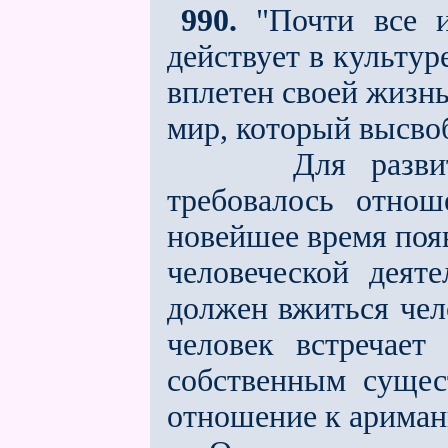
990.
"Почти всe из
действует в культур
вплетeн своей жиз
мир, который высвоб
Для развития д
требовалось отно
новейшее время появ
человеческой деяте
дол­жен вжиться чел
человек встречает
собственным сущес
отношение к ариман