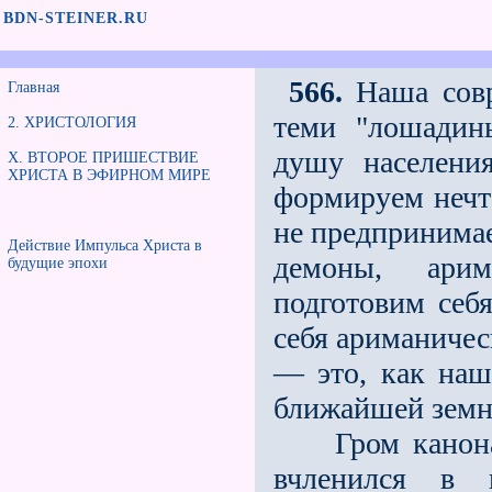
BDN-STEINER.RU
566.
Наша совр
Главная
теми "лошадин
2. ХРИСТОЛОГИЯ
душу населени
X. ВТОРОЕ ПРИШЕСТВИЕ
ХРИСТА В ЭФИРНОМ МИРЕ
формируем нечт
не предпринимае
Действие Импульса Христа в
демоны, ари
будущие эпохи
подготовим себ
себя ариманичес
— это, как наш
ближайшей земн
Гром канонады
вчленился в 