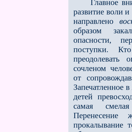
Главное внима
развитие воли и
направлено
вос
образом зака
опасности, п
поступки. К
преодолевать 
сочленом челов
от сопровожда
Запечатленное в
детей превосхо
самая смелая
Перенесение 
прокалывание 