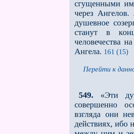
сгущенными има
через Ангелов. 
душевное созер
станут в кон
человечества на
Ангела.
161 (15)
Перейти к данно
549.
«Эти д
совершенно ос
взгляда они н
действиях, ибо 
между ним и зе