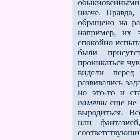
обыкновенным
иначе. Правда,
обращено на р
например, их 
спокойно испыт
были присут
проникаться чув
видели перед
развивались зад
но это-то и ст
памяти
еще не с
выродиться. Вс
или фантазие
соответствую