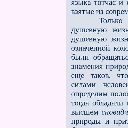
языка тотчас и
взятые из совре
Только окол
душевную жизн
душевную жизн
означенной кол
были обращатьс
знамения приро
еще таков, чт
силами челов
определим поло
тогда обладали
высшем
сновид
природы и прит