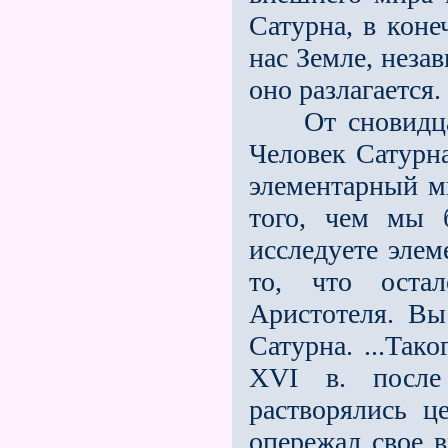
Сатурна, в коне
нас Земле, неза
оно разлагается.
От сновидца и
Человек Сатурна
элементарный ми
того, чем мы 
исследуете элем
то, что остал
Аристотеля. Вы
Сатурна. ...Так
XVI в. после
растворялись ц
опережал свое 