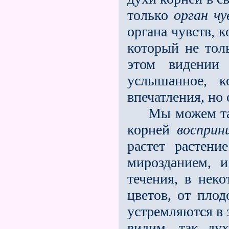
только
орган чу
органа чувств, 
который не тол
этом видении
услышанное, 
впечатления, но
Мы можем также
корней
воспри
растет растен
мирозданием, 
течения, в неко
цветов, от пло
устремляются в 
видим, так ду