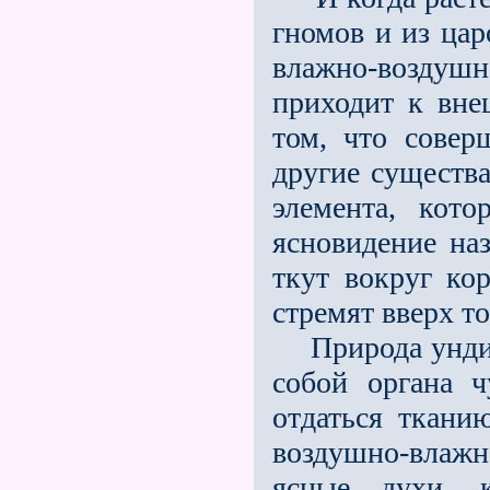
гномов и из цар
влажно-воздуш
приходит к вне
том, что соверш
другие существа
элемента, кото
ясновидение на
ткут вокруг ко
стремят вверх то
Природа ундин 
собой органа ч
отдаться ткани
воздушно-влажн
ясные духи, к