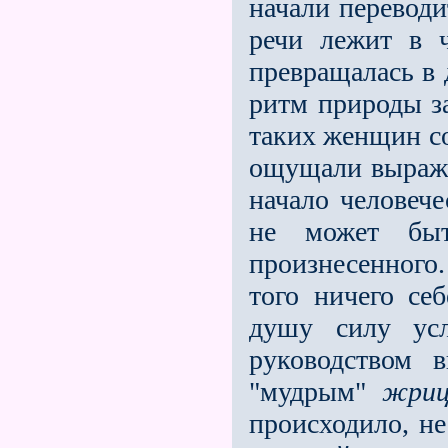
начали перевод
речи лежит в 
превращалась в 
ритм природы з
таких женщин со
ощущали выраже
начало человеч
не может бы
произнесенного
того ничего се
душу силу усл
руководством 
"мудрым"
жри
происходило, не