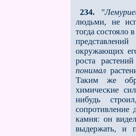
234.
"
Лемурие
людьми, не ис
тогда состояло в
представлений
окружающих его
роста растени
понимал
растен
Таким же об
химические си
нибудь стро
сопротивление д
камня: он видел
выдержать, и 