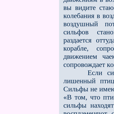
вы видите ста
колебания в воз
воздушный по
сильфов стан
раздается отту
корабле, сопр
движением ча
сопровождает кор
Если сильфы
лишенный птиц
Сильфы не имею
«В том, что пти
сильфы находят
воспламеняют 