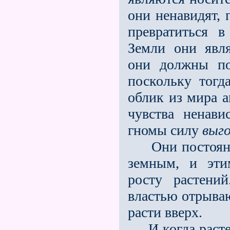
они ненавидят, 
превратиться в
Земли они явля
они должны по
поскольку тогд
облик из мира а
чувства ненави
гномы силу
выго
Они постоянно
земным, и эти
росту растений
властью отрываю
расти вверх.
И когда растени