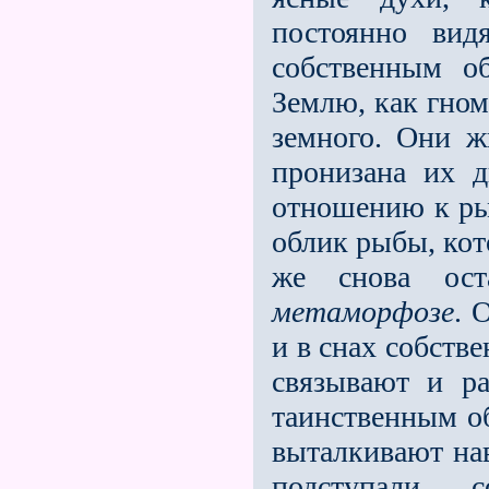
постоянно вид
собственным о
Землю, как гном
земного. Они ж
пронизана их 
отношению к ры
облик рыбы, кот
же снова ост
метаморфозе
. 
и в снах собств
связывают и ра
таинственным об
выталкивают нав
подступал