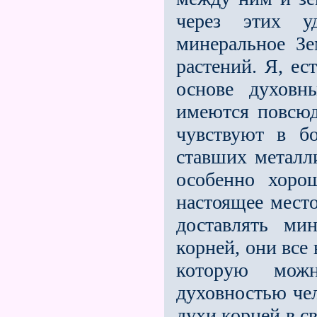
через этих у
минеральное З
растений. Я, ес
основе духовн
имеются повсюд
чувствуют в б
ставших металл
особенно хоро
настоящее место
доставлять ми
корней, они все
которую мож
духовностью чел
духи корней в с