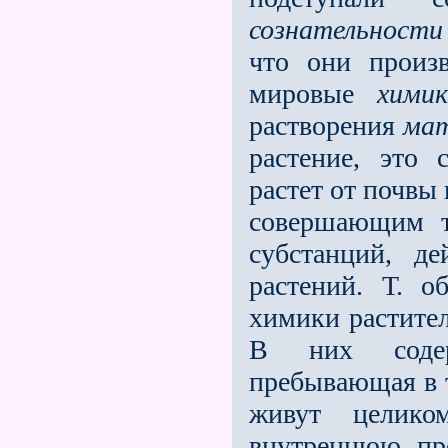
сознательности
что они произв
мировые
хими
растворения
ма
растение, это 
растет от почвы
совершающим т
субстанций, д
растений. Т. о
химики растител
В них содер
пребывающая в т
живут целик
внутреннюю пр