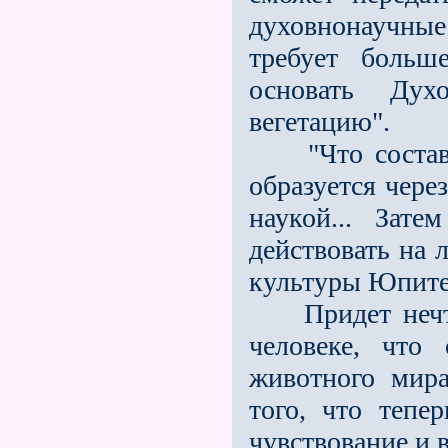
духовнонаучны
требует больш
основать Ду
вегетацию".
"Что состави
образуется чере
наукой... Зат
действовать на 
культуры Юпитер
Придет нечто т
человеке, что
животного мир
того, что тепе
чувствование и 