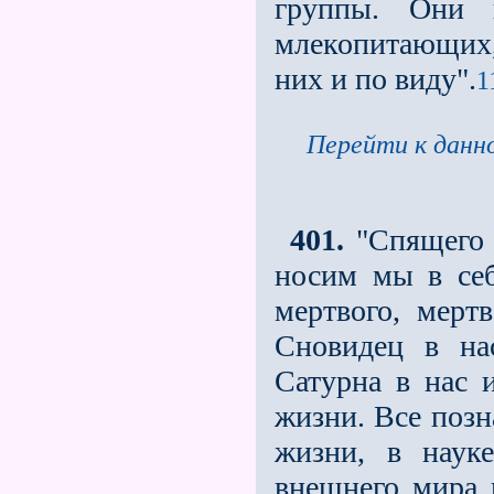
группы. Они 
млекопитающих
них и по виду".
1
Перейти к данно
401.
"Спящего р
носим мы в се
мертвого, мертв
Сновидец в на
Сатурна в нас 
жизни. Все позн
жизни, в науке
внешнего мира н