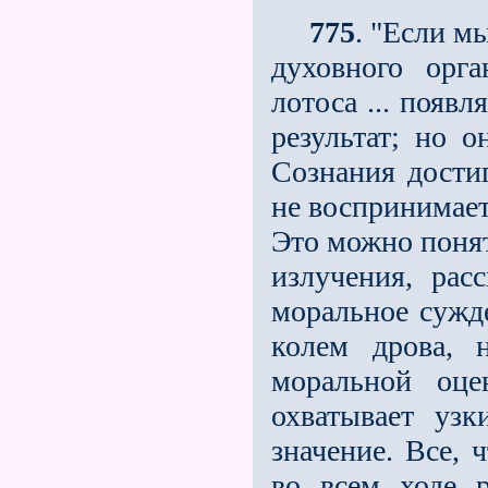
775
. "Если м
духовного орг
лотоса ... появ
результат; но о
Сознания достиг
не воспринимает 
Это можно понят
излучения, рас
моральное сужде
колем дрова, 
моральной оце
охватывает уз
значение. Все, 
во всем ходе р