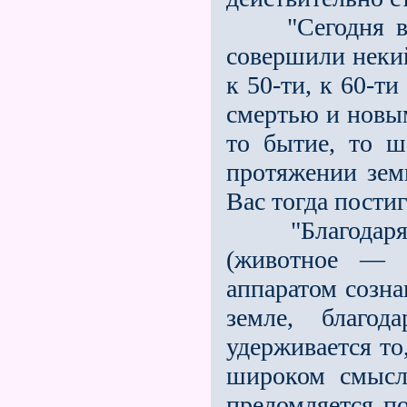
"Сегодня вы, 
совершили некий
к 50-ти, к 60-т
смертью и новым
то бытие, то ш
протяжении зем
Вас тогда постиг
"Благодаря то
(животное — г
аппаратом созна
земле, благод
удерживается то
широком смысле
преломляется п