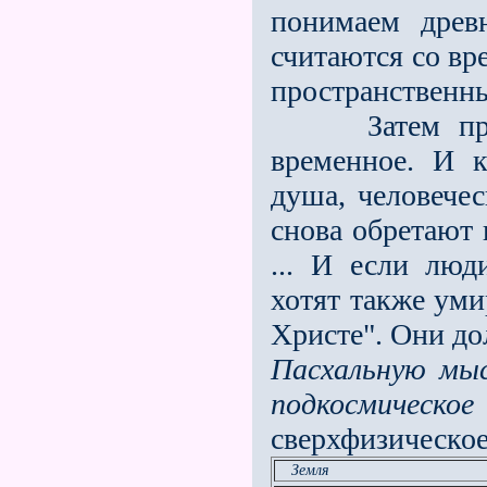
понимаем древ
считаются со вр
пространственны
Затем прише
временное. И к
душа, человече
снова обретают
... И если люд
хотят также уми
Христе". Они д
Пасхальную мы
подкосмическое
сверхфизическо
Земля