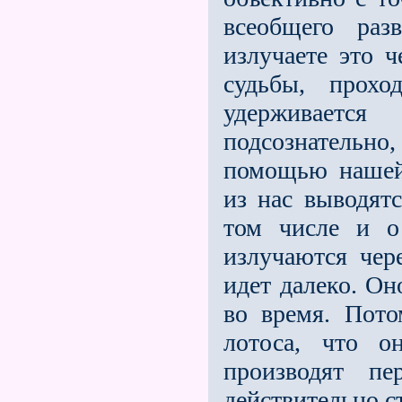
всеобщего раз
излучаете это 
судьбы, прохо
удержива­ет
подсознательн
помощью нашей 
из нас выводят
том числе и о
излучаются чер
идет далеко. Он
во время. Пото
лотоса, что о
производят пе
действительно с