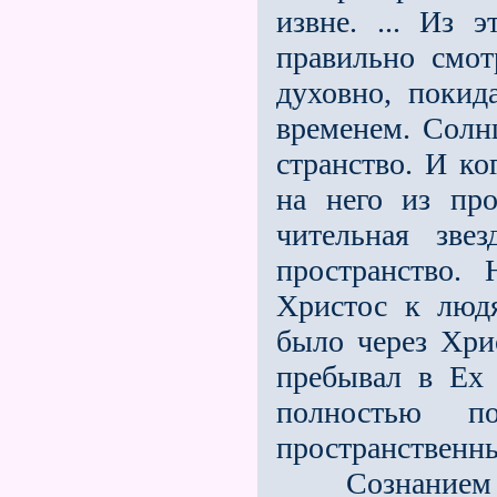
извне. ... Из э
правильно смот
духовно, покид
временем. Солнц
странство. И к
на него из пр
чительная зве
пространство. 
Христос к людя
было через Хри
пребывал в Ex 
полностью п
пространственн
Сознанием со