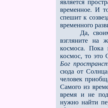
является прост
временное. И т
спешит к созве
вре­менного раз
Да, сво
взгляните на 
космоса. Пока
космос, то это
Бог пространс
сюда от Солнца
человек приобща
Самого из врем
время и не под
нужно найти пер