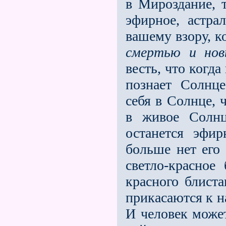
в Мироздание, 
эфирное, астра
вашему взору, к
смертью и но
весть, что когд
познает Солнце
себя в Солнце, 
в живое Солнц
останется эфи
больше нет его 
светло-красное
красного блиста
прикасаются к 
И человек может