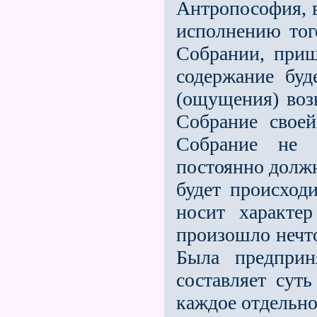
Антропософия, в
исполнению тог
Собрании, приш
содержание буд
(ощущения) возн
Собрание своей
Собрание не 
постоянно должн
будет происход
носит характе
произошло нечто
Была предприн
составляет суть
каждое отдельно