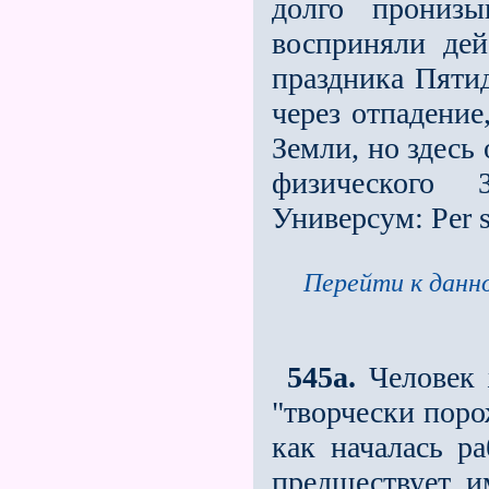
долго прониз
восприняли де
праздника Пяти
через отпадение
Земли, но здесь
физического 
Универсум: Per s
Перейти к данно
545а.
Человек ж
"творчески поро
как началась р
предшествует и