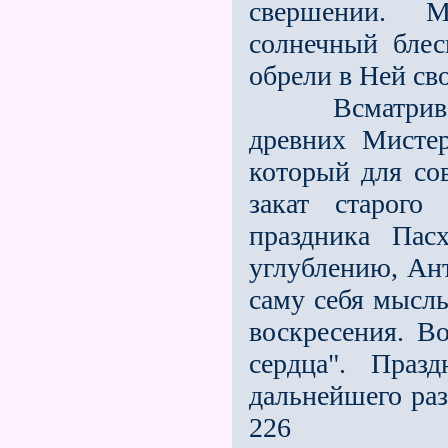
свершении. М
солнечный бле
обрели в Ней св
Всматриватьс
древних Мистер
который для со
закат старого
праздника Пас
углублению, Ант
саму себя мысль
воскресения. Во
сердца". Праз
дальнейшего раз
226