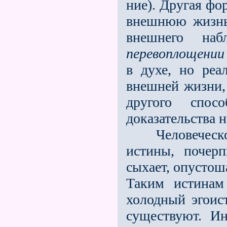
ние). Другая фо
внешнюю жизнь
внешнего на
перевоплощении
в духе, но реа
внешней жизни, 
другого спо
доказательства 
Человеческому
истины, почер
сыхает, опустош
Таким истинам
холодный эгоист
существуют. Ин