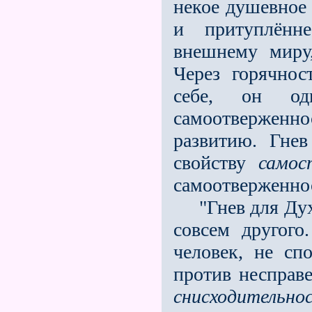
некое душевное 
и притуплённ
внешнему миру,
Через горячнос
себе, он од
самоотверженнос
развитию. Гне
свойству
самос
самоотверженнос
"Гнев для Духо
совсем другого
человек, не сп
против несправе
снисходительн