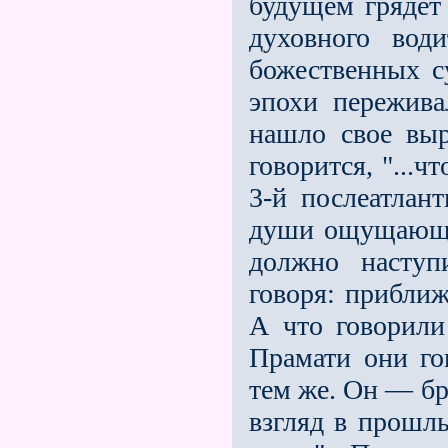
будущем грядет
духовного вод
божественных с
эпохи пережив
нашло свое выр
говорится, "...
3-й послеатлант
души ощущающе
должно наступ
говоря: приближ
А что говорили
Прамати они го
тем же. Он — бр
взгляд в прошл