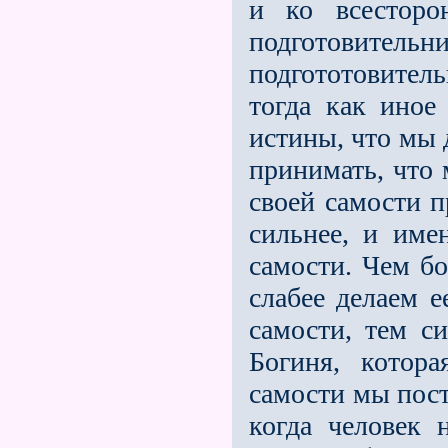
и ко всестор
подготовите
подгототовител
тогда как иное
истины, что мы 
при­нимать, что
своей самости п
сильнее, и име
самости. Чем бо
слабее делаем 
самости, тем с
Богиня, котор
самости мы пост
когда человек 