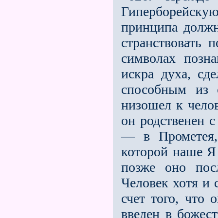
Гиперборейску
принципа должн
странствовать 
символах позн
искра духа, сд
способным из 
низошел к челов
он родственен с
— в Прометея,
которой наше Я 
позже оно пос
Человек хотя и 
счет того, что 
введен в божес