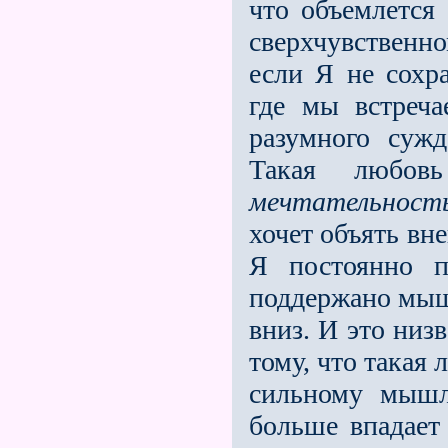
что объемлется
сверхчувственн
если Я не сохр
где мы встреча
разумного сужд
Такая любовь
мечтательност
хочет объять вн
Я посто­янно 
поддержано мышл
вниз. И это низ
тому, что такая
сильному мышл
больше впадает 