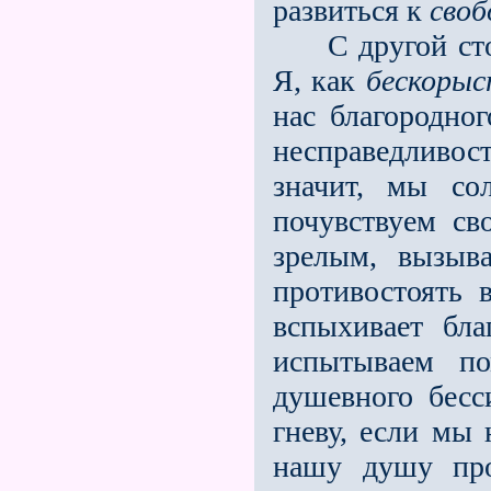
развиться к
своб
С другой сторо
Я, как
бескорыс
нас благородно
несправедливос
значит, мы с
почувствуем св
зрелым, вызыв
противостоять 
вспыхивает бл
испытываем по
душевного бесс
гневу, если мы 
нашу душу про