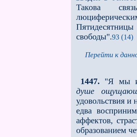
Такова свя
люциферичес
Пятидесят­ни
свободы".
93 (14)
Перейти к данно
1447.
"Я мы и
душе ощущаю
удовольствия и н
едва восприним
аффектов, страс
образованием че