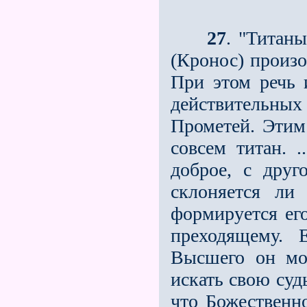
27
. "Титан
(Кронос) произо
При этом речь 
действительны
Прометей. Этим 
совсем титан. .
доброе, с друг
склоняется ли
формируется его
преходящему. 
Высшего он мож
искать свою судь
что Божественно