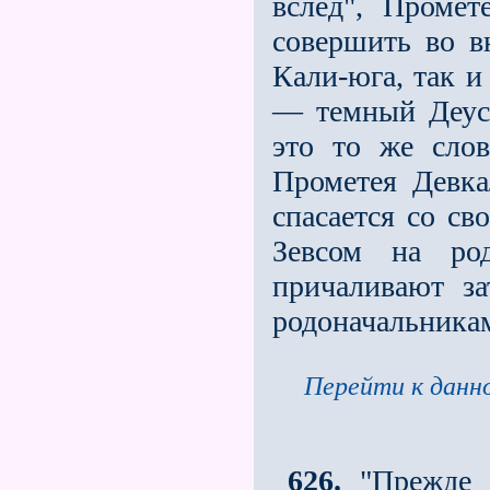
вслед", Проме
совершить во в
Кали-юга, так и
— темный Деус-
это то же слов
Прометея Девк
спасается со св
Зевсом на ро
причаливают з
родоначальникам
Перейти к данно
626.
"Прежде 