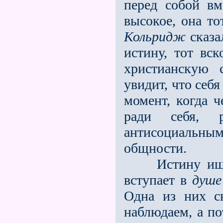
перед собой вм
высокое, она то
Кольридж
сказа
истину, тот вс
христианскую 
увидит, что себ
момент, когда ч
ради себя, 
антисоциальным
общности.
Истину ищут 
вступает в
душе
Одна из них с
наблюдаем, а п