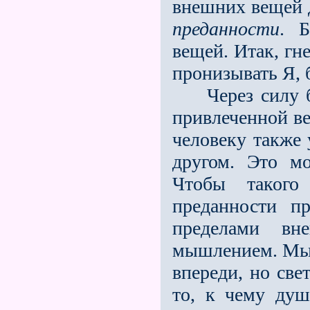
внешних вещей д
преданности
. Б
вещей. Итак, гн
пронизывать Я, 
Через силу бл
привлеченной в
человеку также 
другом. Это м
Чтобы такого
преданности п
пределами вн
мышлением. Мыш
впереди, но све
то, к чему душ