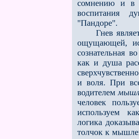
сомнению и в 
воспитания д
"Пандоре".
Гнев является
ощущающей, ис
сознательная в
как и душа ра
сверхчувственно
и воля. При вс
водителем
мышл
человек польз
используем ка
логика доказыва
толчок к мышле