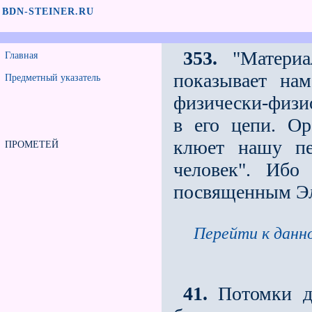
BDN-STEINER.RU
353.
"Материал
Главная
показывает на
Предметный указатель
физически-физи
в его цепи. О
клюет нашу пе
ПРОМЕТЕЙ
человек". Ибо
посвященным Эл
Перейти к данно
41.
Потомки др