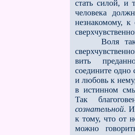
стать силой, и 
человека долж
незнакомому, к 
сверхчувственно
Воля также д
сверхчувственн
вить преданн
соедините одно 
и любовь к нему,
в истинном см
Так благогов
сознательной
. 
к тому, что от 
можно говорит