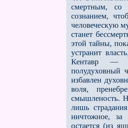
смертным, со 
сознанием, чт
человеческую му
станет бессмер
этой тайны, пок
устранит власт
Кентавр — э
полудуховный ч
избавлен духовн
воля, пренебр
смышленость. Н
лишь страдания
ничтожное, за
остается (из я