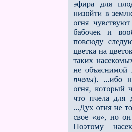
эфира для пло
низойти в земл
огня чувствуют
бабочек и во
повсюду следу
цветка на цвето
таких насекомы
не объяснимой 
пчелы
). ...ибо
огня, который ч
что пчела для д
...Дух огня не 
свое «я», но он
Поэтому насе