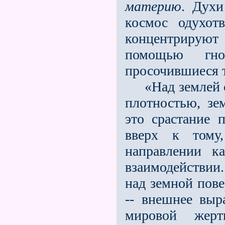
материю
. Духи
космос одухот
концентрируют 
помощью гно
просочившиеся т
«Над землей сра
плотностью, з
это срастание п
вверх к тому
направлении 
взаимодействии.
над земной пове
-- внешнее выр
мировой жер