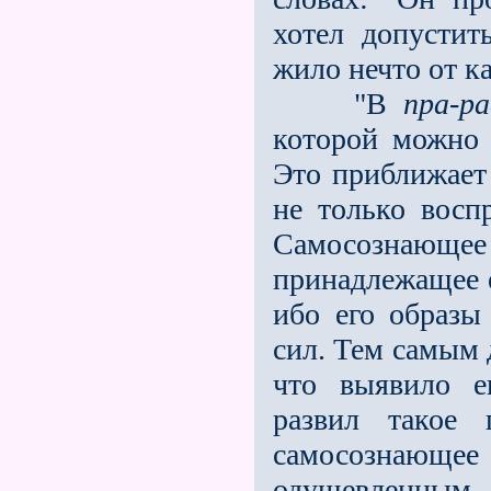
хотел допусти
жило нечто от к
"В
пра-р
которой можно д
Это приближает
не только вос
Самосознающе
принадлежащее е
ибо его образы
сил. Тем самым 
что выявило е
развил такое 
самосознающ
одушевленным