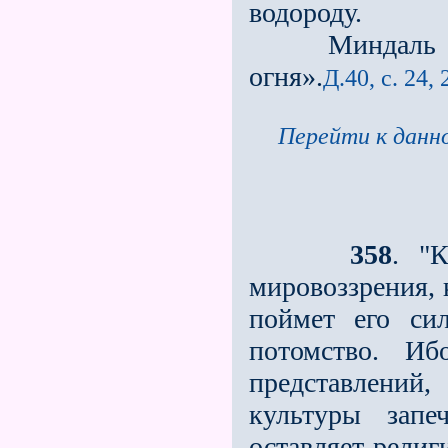
водороду.
Миндаль для 
огня».
Д.40, с. 24, 
Перейти к данно
358
. "К
мировоззрения, 
поймет его си
потомство. И
представлений,
культуры запе
оставляет религ