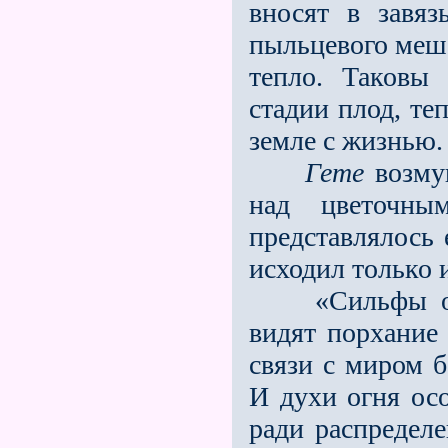
вносят в завя
пыльцевого меш
тепло. Таковы
стадии плод, те
земле с жизнью.
Гете
возмущ
над цветочны
представлялось 
исходил только 
«Сильфы ощущ
видят порхание
связи с миром 
И духи огня ос
ради распределе