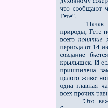
духовному созер
что сообщают ч
Гете".
"Начав самос
природы, Гете п
всего
понятие 
периода от 14 и
создание бьетс
крылышек. И есл
пришпилена зам
целого животног
одна главная ч
всех прочих рав
"Это важно и