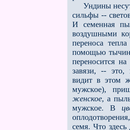
Ундины несут 
сильфы -- свето
И семенная пы
воздушными ко
переноса тепл
помощью тычино
переносится на 
завязи, -- это
видит в этом ж
мужское), при
женское
, а пыл
мужское. В
цв
оплодотворения
семя. Что здесь