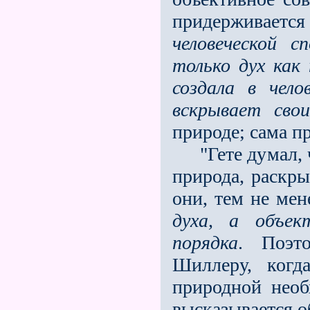
придерживает
человеческой с
только дух как
создала в чел
вскрывает сво
природе; сама пр
"Гете думал, ч
природа, раскры
они, тем не мен
духа, а объек
порядка
. Поэт
Шиллеру, когд
природной необ
высказывается о