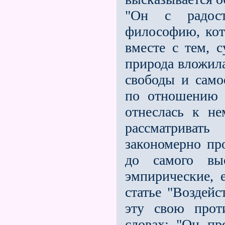
"Он с радос
философию, кот
вместе с тем, с
природа вложила
свободы и само
по отношению к
отнеслась к не
рассматриват
закономерно пр
до самого вы
эмпирические, 
статье "Воздей
эту свою прот
словах: "Он пр