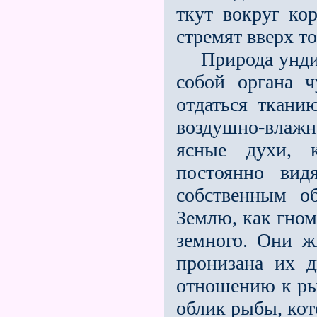
ткут вокруг ко
стремят вверх то
Природа ундин 
собой органа ч
отдаться ткани
воздушно-влажн
ясные духи, к
постоянно вид
собственным о
Землю, как гном
земного. Они ж
пронизана их 
отношению к ры
облик рыбы, кот