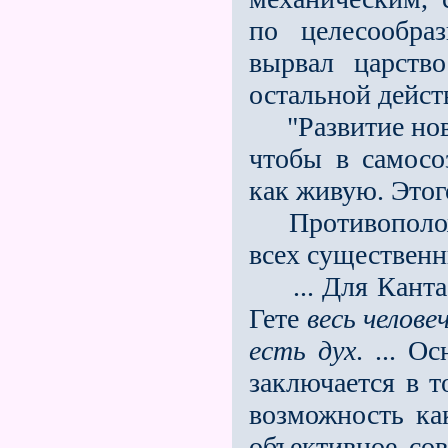
по целесообра
вырвал царств
остальной дейст
"Развитие нове
чтобы в самос
как живую. Этого
Противоположн
всех существенн
... Для Канта 
Гете
весь
челове
есть
дух
. ... О
заключается в т
возможность как
объективное сов