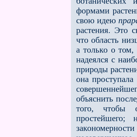
ботанических 
формами растен
свою идею
прар
растения. Это с
что область ни
а только о том
надеялся с наи
природы растени
она проступала
совершеннейше
объяснить после
того, чтобы
простейшего;
закономерности 