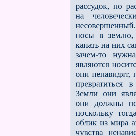
рассудок, но р
на человечес
несовершенный. 
носы в землю,
капать на них с
зачем-то нуж
являются носит
они ненавидят, 
превратиться в
Земли они явля
они должны по
поскольку тогд
облик из мира а
чувства ненави