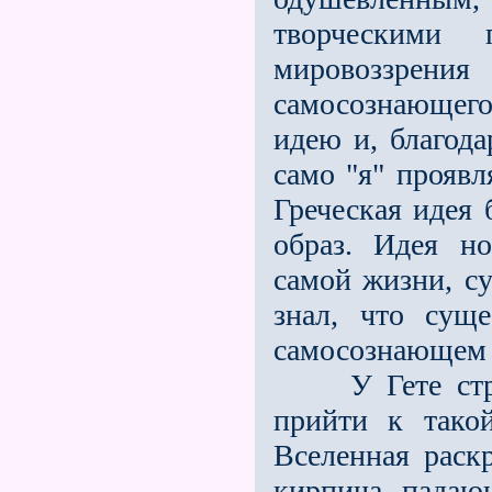
творческими 
мировоззрен
самосознающего
идею и, благод
само "я" проявл
Греческая идея 
образ. Идея н
самой жизни, су
знал, что сущ
самосознающем "
У Гете стр
прийти к тако
Вселенная раск
кирпича, падаю