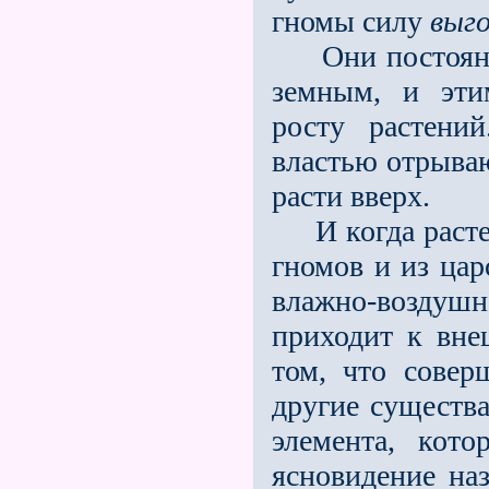
гномы силу
выго
Они постоянно
земным, и эти
росту растений
властью отрываю
расти вверх.
И когда растени
гномов и из цар
влажно-воздуш
приходит к вне
том, что соверш
другие существа
элемента, кото
ясновидение на