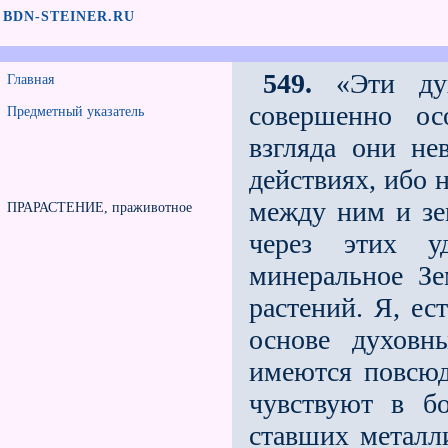
BDN-STEINER.RU
549.
«Эти д
Главная
совершенно ос
Предметный указатель
взгляда они н
действиях, ибо 
между ним и зе
ПРАРАСТЕНИЕ, праживотное
через этих у
минеральное З
растений. Я, ес
основе духовн
имеются повсюд
чувствуют в б
ставших металл