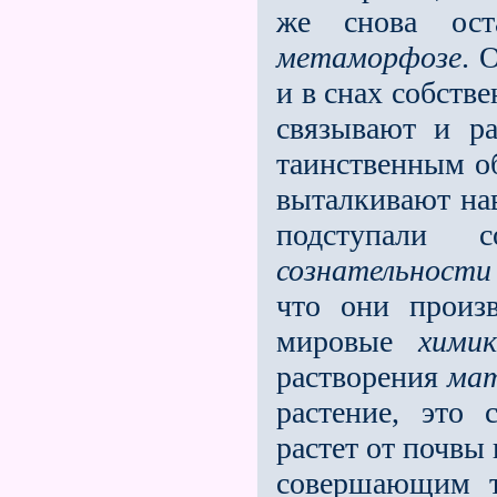
же снова ост
метаморфозе
. 
и в снах собств
связывают и ра
таинственным об
выталкивают нав
подступал
сознательности
что они произв
мировые
хими
растворения
ма
растение, это 
растет от почвы
совершающим т