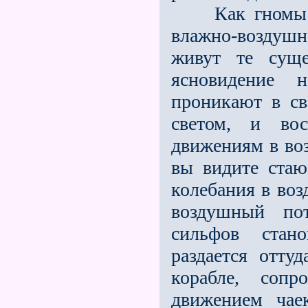
Как гномы жив
влажно-воздушн
живут те суще
ясновидение 
проникают в св
светом, и во
движениям в во
вы видите ста
колебания в воз
воздушный по
сильфов стан
раздается отту
корабле, сопр
движением ча