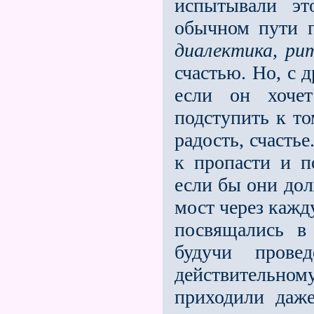
испытывали эт
обычном пути п
диалектика,
ри
счастью. Но, с д
если он хоче
подступить к то
радость, счасть
к пропасти и п
если бы они дол
мост через кажд
посвящались в
будучи прове
действительн
приходили даж