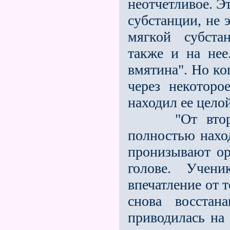
неотчетливое. Эт
субстанции, не 
мягкой субста
также и на нее
вмятина". Но ко
через некоторо
находил ее целой
"От второй с
полностью нахо
пронизывают ор
голове. Учени
впечатление от т
снова восстан
приводилась на 