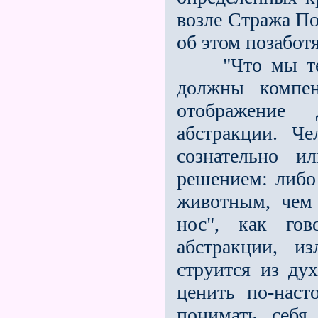
возле Стража По
об этом позаботя
"Что мы теряе
должны компен
отображение
абстракции. Ч
сознатель­но 
решением: либо 
животным, чем 
нос", как гов
абстракции, и
струится из дух
ценить по-наст
понимать себя