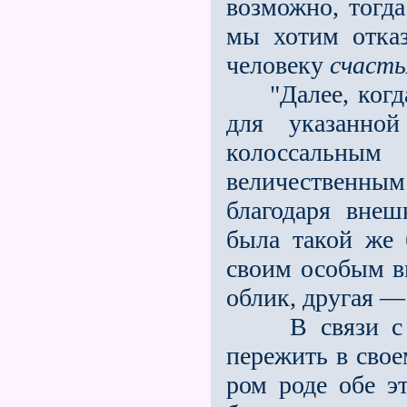
возможно, тогда
мы хотим отказ
чело­веку
счасть
"Далее, когда
для указанно
колоссальн
величественны
благодаря внеш
была такой же 
своим особым в
облик, другая 
В связи с эт
пережить в сво
ром роде обе э