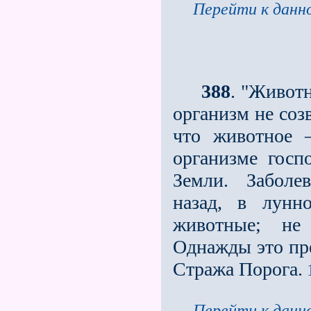
Перейти к данно
388
. "Животн
организм не соз
что животное 
организме госп
Земли. Заболе
назад, в лунн
животные; не
Однажды это пре
Стража Порога.
1
Перейти к данно