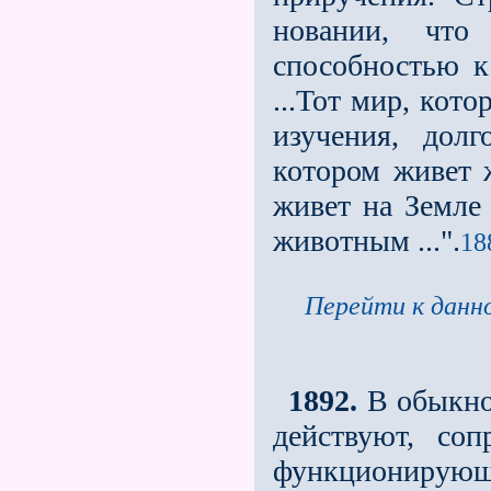
новании, чт
способностью к
...Тот мир, кот
изучения, долг
котором живет 
живет на Земле 
животным ...".
18
Перейти к данно
1892.
В обыкнов
действуют, со
функциониру