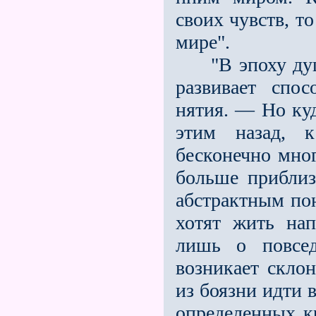
своих чувств, т
мире".
"В эпоху души
развивает спос
нятия. — Но ку
этим назад, 
бесконечно мног
больше приблиз
абстрактным пон
хотят жить на
лишь о повсед
возникает скло
из боязни идти 
определенных кр