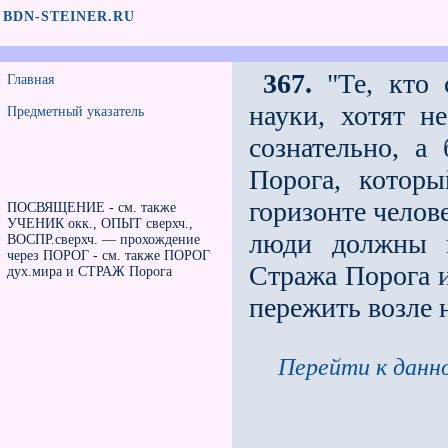
BDN-STEINER.RU
367.
"Те, кто 
Главная
науки, хотят н
Предметный указатель
сознательно, а
Порога, котор
горизонте челове
ПОСВЯЩЕНИЕ - см. также
УЧЕНИК окк., ОПЫТ сверхч.,
люди должны 
ВОСПР.сверхч. — прохождение
через ПОРОГ - см. также ПОРОГ
Стража Порога и
дух.мира и СТРАЖ Порога
пережить возле н
Перейти к данно