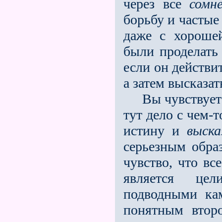
через все
сомн
борьбу и частые
даже с хорош
были проделать 
если он действи
а затем высказать
Вы чувствуете, 
тут дело с чем-
истину и
выска
серьезным образ
чувство, что вс
является це
подводными кам
понятным втор