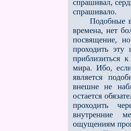
спрашивал, серд
спрашивало.
Подобные вещи
времена, нет б
посвящение, но
проходить эту
приблизиться к
мира. Ибо, ес
является подоб
внешне не наб
остается обязат
проходить че
внутренние м
ощущениям прони