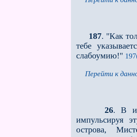
187
. "Как то
тебе указывает
слабоумию!"
197
Перейти к данно
26
. В и
импульсируя э
остро­ва, Мис