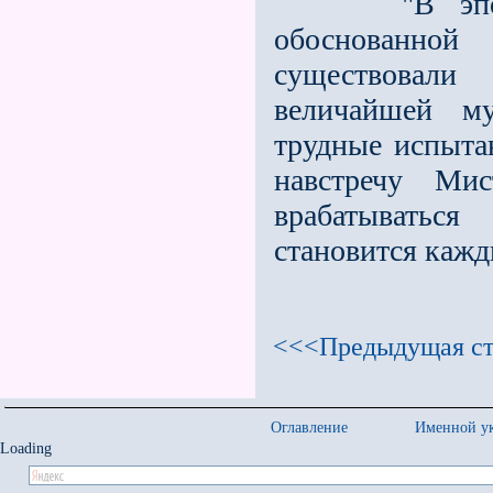
"В эпоху М
обоснованной
существовали
величайшей м
трудные испыта
навстречу Ми
врабатыватьс
становится кажд
<<<Предыдущая ст
Оглавление
Именной ук
Loading