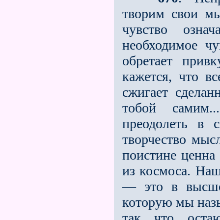
творим свои м
чувство означ
необходимое чу
обретает привк
кажется, что в
сжигает сделан
тобой самим..
преодолеть в 
творчество мысл
поистине ценна
из космоса. Наш
— это в высше
которую мы наз
так что остаю