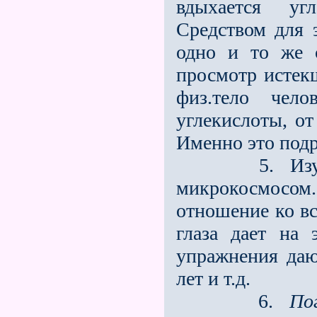
вдыхается уг
Средством для 
одно и то же с
просмотр истек
физ.тело чело
углекислоты, от
Именно это подр
5. Изучени
микрокосмосом.
отношение ко в
глаза дает на 
упражнения даю
лет и т.д.
6.
По