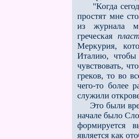
"Когда сегодн
простят мне ст
из журнала мо
греческая
плас
Меркурия, кот
Италию, чтобы
чувствовать, чт
греков, то во в
чего-то более р
служили открове
Это были време
начале было Слов
формируется в
является как от