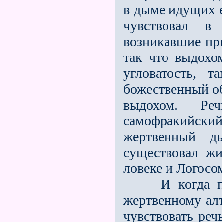
в дыме идущих е
чувствовал в
возникавшие при
так что выдохом
угловатость, т
божественный об
выдохом. Ре
самофракийск
жертвенный д
существовал ж
ловеке и Логосо
И когда посв
жертвенному алт
чувствовать реч