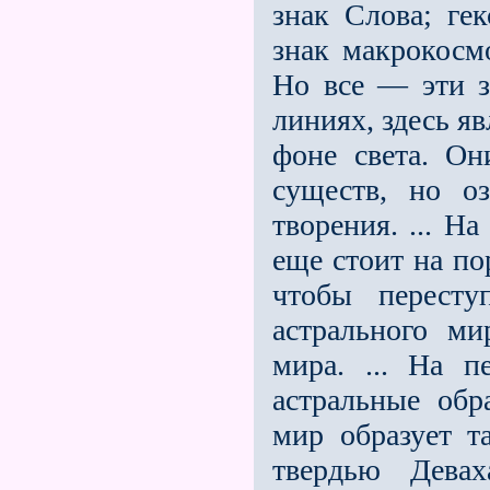
знак Слова; ге
знак макрокосмо
Но все — эти з
линиях, здесь я
фоне света. О
существ, но оз
творения. ... Н
еще стоит на по
чтобы пересту
астрального ми
мира. ... На п
астральные обр
мир образует т
твердью Девах