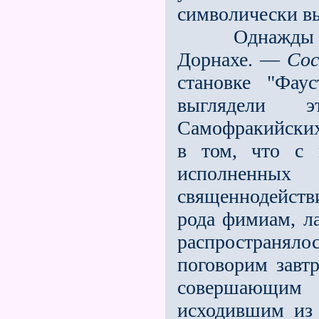
символически в
Однажды таки
Дорнахе. —
Со
становке "Фау
выглядели э
Самофракийских
в том, что с 
исполненных 
священнодейст
рода фимиам, ла
распространялос
погово­рим завт
совершающим 
исходив­шим из