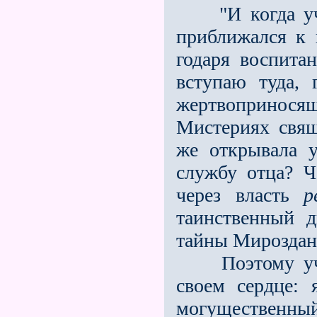
"И когда уче
приближался к 
годаря воспита
вступаю туда, 
жертвоприносящ
Мистериях свя
же открывала 
службу отца? Ч
через власть
р
таинственный 
тай­ны Мироздан
Поэтому учени
своем сердце: 
могущественный