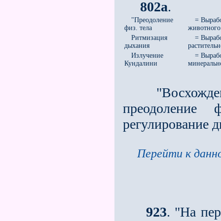
802а
.
"Преодоление
= Вырабо
физ. тела
животного
Ритмизация
= Вырабо
дыхания
растительн
Излучение
= Выраб
Кундалини
минерально
"Восхождение 
преодоление 
регулирование д
Перейти к данно
923
. "На пе