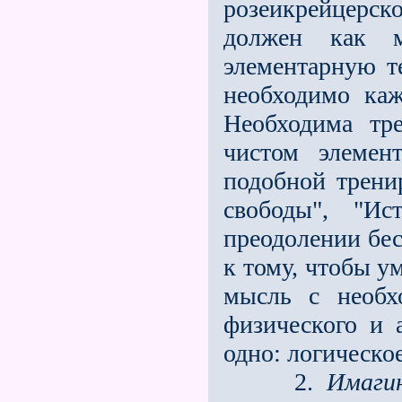
розеикрейцерск
должен как м
элементарную т
необходимо каж
Необходима тр
чистом элемен
подобной трени
свободы", "Ис
преодолении бес
к тому, чтобы у
мысль с необх
физического и 
одно: логическо
2.
Имаги