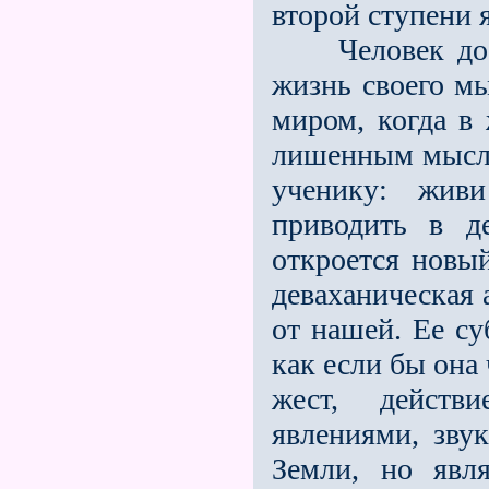
второй ступени 
Человек дости
жизнь своего мы
миром, когда в
лишенным мысле
ученику: жив
приводить в д
откроется новый
деваханическая 
от нашей. Ее су
как если бы она
жест, действ
явлениями, звук
Земли, но явл