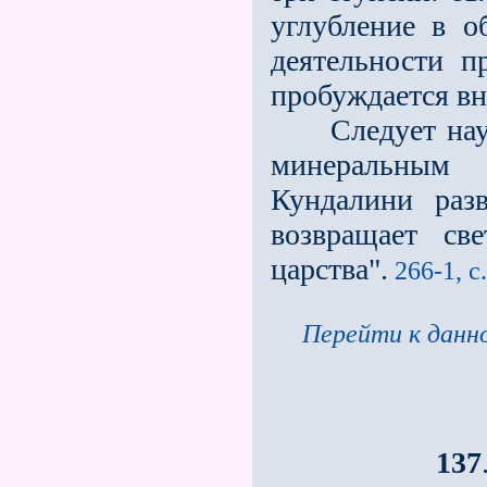
углубление в о
деятельности п
пробуж­дается в
Следует научит
минеральным 
Кундалини раз
возвращает св
царства".
266-1, с
Перейти к данно
137