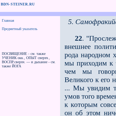
BDN-STEINER.RU
5. Самофракий
Главная
Предметный указатель
22
. "Просле
внешнее полити
рода народном х
ПОСВЯЩЕНИЕ - см. также
УЧЕНИК окк., ОПЫТ сверхч.,
мы приходим к 
ВОСПР.сверхч. — и дыхание - см.
также ЙОГА
чем мы говори
Великого к его н
... Мы увидим 
умов того време
к которым совсе
он об этом нич