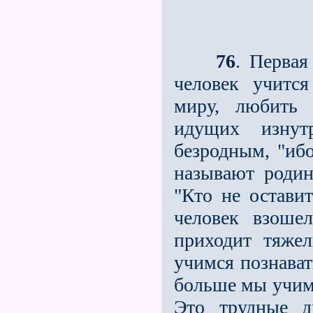
76
. Первая
человек учитс
миру, любить 
идущих изнут
безродным, "ибо
называют родин
"Кто не оставит
человек взоше
приходит тяже
учимся познават
больше мы учимс
Это трудные д