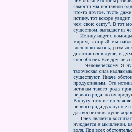
чем больше истины развива
самости мы поставили одну
что-то другое, пусть даже
истину, тот вскоре увидит
чем свою секту". В тот мо
существом, выпадает из ч
Истину ищут с помощью 
миром, который мы наблю
внешнюю жизнь, размышля
достигается в душе, в дух
способа нет. Все другие с
Человеческому Я нужны 
творческая сила надламыва
существуют. Иначе обстои
проду­ктивным. Эти истин
истинам такого рода прин
первого рода, но их проду
В кругу этих истин челов
первого рода дух пустеет в
для воспитания души хоро
Гнев является воспитате
нуждается в мышлении, ка
воля. При всех обстоятель