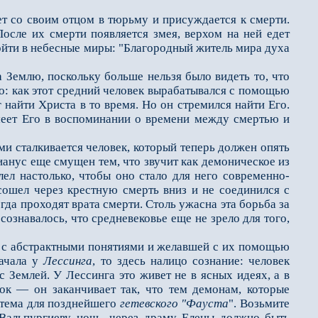
т со своим отцом в тюрьму и присуждается к смерти.
осле их смерти появляется змея, верхом на ней едет
зойти в небесные миры: "Благородный житель мира духа
 Землю, поскольку больше нельзя было видеть то, что
но: как этот средний человек вырабатывался с помощью
 найти Христа в то время. Но он стремился найти Его.
имеет Его в воспоминании о времени между смертью и
и сталкивается человек, который теперь должен опять
анус ещe смущeн тем, что звучит как демоническое из
ел настолько, чтобы оно стало для него современно-
сошeл через крестную смерть вниз и не соединился с
да проходят врата смерти. Столь ужасна эта борьба за
ознавалось, что средневековье ещe не зрело для того,
й с абстрактными понятиями и желавшей с их помощью
начала у
Лессинга
, то здесь налицо сознание: человек
Землeй. У Лессинга это живeт не в ясных идеях, а в
к — он заканчивает так, что тем демонам, которые
 тема для позднейшего
гeтевского "Фауста
". Возьмите
 Вальпургиеву ночь, через драму Елены должно быть