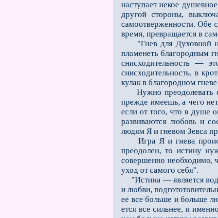
наступает некое душевное
другой стороны, выключа
самоотверженности. Обе с
время, превращается в са
"Гнев для Духовной наук
пламенеть благородным гн
снисходительность — эт
снисходитель­ность, в кро
кулак в благородном гневе
Нужно преодолевать стра
прежде имеешь, а чего нет,
если от того, что в душе
развиваются любовь и со
людям Я и гневом Зевса при
Игра Я и гнева происх
преодолен, то истину ну
совершенно необходимо, ч
уход от само­го себя".
"Истина — является води
и любви, подгототовительн
ее все больше и больше лю
ется все сильнее, и именн