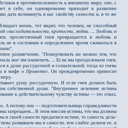
 Вставая в противоположность к внешнему миру, оно, с
яет в себе, он одновремен­но приходит к развитию
ию дать возникнуть в нас свойству
самости
и, в то же
юдает жизнь, тот ви­дит, что человек, не способный
ной
снисходительности, кротости, любви
. ... Любовь и
нев, просветленный гнев превращается в любовь и
ыла не в состоянии в определен­ное время сжиматься в
заны".
ное размягчение. "По­жертвовать же можно тем, что
ачала мог им пламенеть. ... Если мы преодолеваем гнев,
я к душе рассудочной и сознательной, тогда из гне­ва
на в мифе о
Прометее
. Он преждевременно приносит
 меру.
тывает душу рассудочную. И если гнев должен быть
вом собственной души. "Внутреннее лелеяние истины
ование к действительному чувству истины — это отказ,
ю. А потому она — подготовительница справедливости
е мы запрещаем... В этом миссия истины, что мы должны
мы в своей самости предаемся истине, то самость дела­
нева развиваем мы в самости, тем слабее делаем ее, и