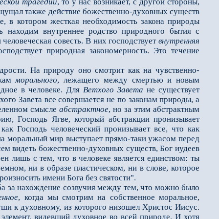
еской трагедии
, то у нас возникает, с другой стороны,
 ощущал также действие божественно-духовных существ
ке, в котором жeсткая необходимость закона природы
ь находим внутреннее родство природного бытия с
 человеческая совесть. В них господствует
внутренняя
господствует природная закономерность. Это течение
дрости. На природу оно смотрит как на чувственно-
икам
морального
, лежащего между смертью и новым
одное в человеке. Для
Ветхого Завета
не существует
хого Завета всe совершается не по законам природы, а
еделeнном смысле
абстрактное
, но за этим абстрактным
орию, Господь Ягве, который абстракции пронизывает
как Господь человеческий пронизывает всe, что как
е на моральный мир выступает прямо-таки ужасом перед
всeм видеть божественно-духовных существ, Бог иудеев
eн лишь с тем, что в человеке является единством: ты
емном, ни в образе пластическом, ни в слове, которое
оизносить имени Бога без святости".
а за нахождение созвучия между тем, что можно было
енное
, когда мы смотрим на собственное моральное,
ши к духовному, из которого низошeл Христос Иисус.
элемент, видевший духовное во всей природе. И хотя