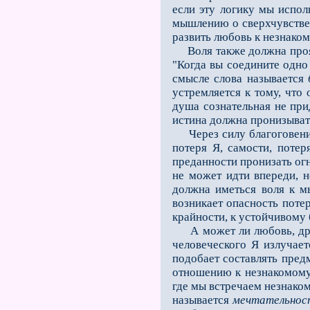
если эту ло­гику мы испол
мышлению о сверхчувствен
развить любовь к незнаком
Воля также должна прояви
"Когда вы соедините одно 
смысле слова называется
устремляется к тому, что
душа сознательная не пр
истина должна пронизывать
Через силу благоговения
потеря Я, самости, поте
преданности пронизать ог
не может идти впереди, 
должна иметься воля к м
возникает опасность потер
крайности, к устойчивому
А может ли любовь, друго
человеческого Я излучае
подобает составлять пред
отношению к незнакомому,
где мы встречаем незнаком
называется
мечтательнос