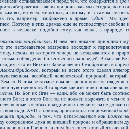
ременами останавливаемся перед тем, что содержится в
греч
просто абстрактные законы природы, как мы сегодня, но он
ех камнях, во всех животных, а потому и в самом челове
как это, например, изображено в драме
"Эдип"
. Мы здес
ием. Поэтому в этих драмах ещe не господствует свобода и
осное в человеке, подобно тому, как вовне, в природе, 
етхозаветно-иудейское
. В нeм нет никакой природной му
то это ветхозаветное воззрение восходит к первоисточн
току, исходя из которого теперь не вглядываются в прир
а только соблюдение божественных заповедей. В смысле Вет
ы видим, что из Ветхого Завета звучит безобразное, в опр
Александрийского
, который из всего этого сделал аллег
хчувственном, всеобщей человеческой природой, который 
на Землю. В этом ветхозаветном воззрении простое глядени
шней чувственности. В то время как язычники полагали во 
еисты
. Их Бог, их Ягве — един, ибо он может быть соотнес
ного Бога; и этого Бога ты не должен выражать в чeм-то з
освященные в особых праздничных случаях; ты не должен пр
 вплоть до XVII столетия, происходила напряжeнная борьб
внешней природе
, и тем, что
переживается как Божеств
ду созерцанием духа во внешней природе и обращением ду
ии перешло в Грецию, то там был силeн старый языческий 