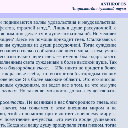
ANTHROPOS
Энциклопедия духовной науки
ри поднимаются волны удовольствия и неудовольствия,
фектов, страстей и т.д.". Лишь в душе рассудочной, с
е ясным оно делается в душе сознательной. Но человек
щей? Здесь на по­мощь приходит гнев. Сталкиваясь с
ие им суждения из души рассудочной. Тогда суждение
из нашего гнева о событии внешнего мира, затем, учась
ессознательно че­рез гнев, — именно благодаря такого
сполненным света суждениям в более высокой душе. Так
им о
благородном гневе
. ... Ибо никто не придет к более
 так разовьет себя, что возгорится благородым гневом
овеческое Я в более высокие области. Это его миссия.
ясным суждениям, он ведет нас в том, на что мы уже
й
эгоизм
. Но такая возможность должна существовать,
ерженность
. Не возникай в нас благородного гнева, мы
а значит, мы сольемся с этим внешним миром и не
ию, чтобы оно могло противостоять внешнему миру. ...
ем помутнение я-чувства. Это нечто вроде душевного
ость. Когда мы нашу душу прощупали этим гневом, тогда