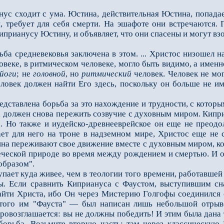
с сходит с ума. Юстина, действительная Юстина, попадае
 требует для себя смерти. На эшафоте они встречаются. П
иприанусу Юстину, и объявляет, что они спасены и могут в
 средневековья заключена в этом. ... Христос низошeл на
овеке, в ритмическом человеке, могло быть видимо, а имен
йоги
; не
головной
, но
ритмический
человек. Человек не мог
еловек должен найти Его здесь, поскольку он больше не 
тавлена борьба за это нахождение и трудности, с которым
, должен снова пережить созвучие с духовным миром. Кипри
. Но также и иудейско-древнееврейское он ещe не преодол
ет для него на троне в надземном мире, Христос ещe не 
на переживают своe движение вместе с духовным миром, ког
еческой природе во время между рождением и смертью. И ос
образом".
ает куда живее, чем в теологии того времени, работавше
. Если сравнить Киприануса с Фаустом, выступившим с
йти Христа, ибо Он через Мистерию Голгофы соединился с 
атого им "Фауста" — был написан лишь небольшой отрыво
ровозглашается: вы не должны победить! И этим была дана
борьба. Возьмите вторую часть: там через классическую