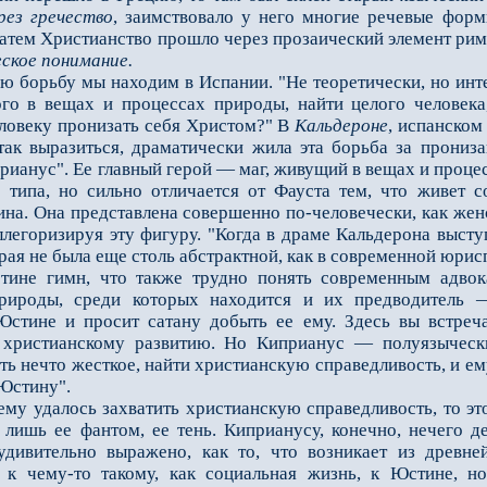
рез гречество
, заимствовало у него многие речевые форм
Затем Христианство прошло через прозаический элемент римс
ское понимание.
орьбу мы находим в Испании. "Не теоретически, но интенс
ого в вещах и процессах природы, найти целого человека
ловеку пронизать себя Христом?" В
Кальдероне
, испанском
так выразиться, драматически жила эта борьба за прониз
ианус". Еe главный герой — маг, живущий в вещах и процес
о типа, но сильно отличается от Фауста тем, что живeт
на. Она представлена совершенно по-человечески, как женс
ллегоризируя эту фигуру. "Когда в драме Кальдерона выс
рая не была ещe столь абстрактной, как в современной юри
гимн, что также трудно понять современным адвокат
рироды, среди которых находится и их предводитель —
стине и просит сатану добыть еe ему. Здесь вы встреча
 христианскому развитию. Но Киприанус — полуязычески
ть нечто жeсткое, найти христианскую справедливость, и ем
 Юстину".
у удалось захватить христианскую справедливость, то эт
т лишь еe фантом, еe тень. Киприанусу, конечно, нечего 
 удивительно выражено, как то, что возникает из древн
т к чему-то такому, как социальная жизнь, к Юстине, н