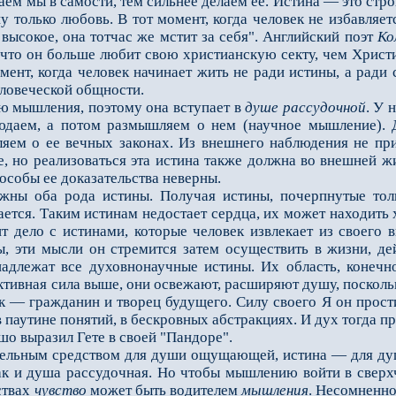
ем мы в самости, тем сильнее делаем ее. Истина — это стро
 только любовь. В тот момент, когда человек не избавляет
 высокое, она тотчас же мстит за себя". Английский поэт
Ко
, что он больше любит свою христианскую секту, чем Христи
мент, когда человек начинает жить не ради истины, а ради
еловеческой общности.
мышления, поэтому она вступает в
душе рассудочной
. У 
даем, а потом размышляем о нем (научное мышле­ние). Д
ем о ее вечных законах. Из внешнего наблюдения не пр
е, но реализоваться эта истина также должна во внешней жи
пособы ее доказательства неверны.
оба рода истины. Получая истины, почерпнутые только 
ется. Таким истинам недостает сердца, их может находить х
т дело с исти­нами, которые человек извлекает из своего 
ы, эти мысли он стремится затем осуществить в жизни, де
адлежат все духовнонаучные истины. Их область, конеч­но
ктивная сила выше, они освежают, расширяют душу, поскольк
ек — гражданин и творец будущего. Силу своего Я он прост
 паутине понятий, в бескровных абстракциях. И дух то­гда п
шо выразил Гете в своей "Пандоре".
льным средством для души ощущающей, истина — для душ
к и душа рассудочная. Но чтобы мышлению войти в сверхч
ствах
чувство
может быть водителем
мышления
. Несомненно