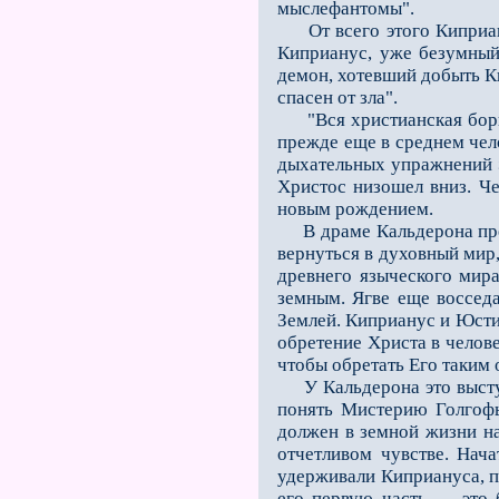
мыслефантомы".
От всего этого Киприану
Киприанус, уже безумный,
демон, хотевший добыть К
спасeн от зла".
"Вся христианская борьба
прежде ещe в среднем чел
дыхательных упражнений
Христос низошeл вниз. Ч
новым рождением.
В драме Кальдерона предс
вернуться в духовный мир
древнего языческого мира
земным. Ягве ещe восседа
Землeй. Киприанус и Юсти
обретение Христа в челов
чтобы обретать Его таким 
У Кальдерона это выступ
понять Мистерию Голгофы
должен в земной жизни на
отчeтливом чувстве. Нач
удерживали Киприануса, п
его первую часть — это 