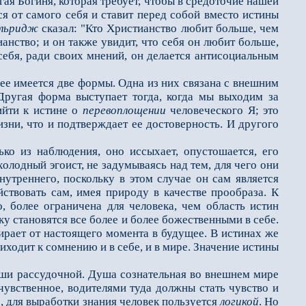
гая Богиня, которая требует, чтобы в средоточие нашей
ся от самого себя и ставит перед собой вместо истины
льридж
сказал: "Кто Христианство любит больше, чем
анство; и он также увидит, что себя он любит больше,
 себя, ради своих мнений, он делается антисоциальным
нее имеется две формы. Одна из них связана с внешним
ругая форма выступает тогда, когда мы выходим за
ийти к истине о
перевоплощении
человеческого Я; это
зни, что и подтверждает ее до­стоверность. И другого
из наблюдения, оно ис­сыхает, опустошается, его
олодный эгоист, не задумываясь над тем, для чего они
внутреннего, поскольку в этом случае он сам является
йствовать сам, имея природу в качестве прообраза. К
, более ограничена для человека, чем область истин
у становятся все более и более божественными в себе.
ирает от настоящего момента в будущее. В истинах же
риходит к сомнению и в себе, и в мире. Значение истины
и рассудочной. Душа сознательная во внешнем мире
увственное, водителями туда должны стать чувство и
, для выработки знания человек пользуется
логикой
. Но