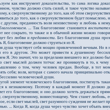
ьзуем как инструмент доказательства, то сама логика дока
ном, чувство должно стать силой, и такое чувство называ
ому, к сверхчувственному до того, как об этом сверхчувств
ться до того, как о сверхчувственном будет помыслено, но
с другим, преданность воли неизвест­ному и любовь к нему,
благоговением
. ... Так благоговение становится
воспитател
 от нее сокрыто, то также и в обычной жизни можно говор
идет без любви и
преданности
. Без благо­говения душа про
 Я, благоговение должно струиться из Я.
 душа чувствует себя мощно привлеченной вечным. Но в н
ря его в другом. Это может привести к душевному бессил
нем Я. Это значит, что за пределами внешнего все должно 
но свет мыслей должен тотчас же проникнуть в то, к чем
ышлению о том, чему человек предан. Вообще, в тот моме
ять себя; воля, которая с самого начала принципиально отк
 бессилию человеческой души.
й элемент человеческого благоговения, постигнуть такая 
тся к незнакомому. Поэтому в каждый момент Я должно де
мет его благоговения; и оно должно хотеть держаться прям
 сверхчувственному, вовнестоящему. Чем станет любовь, е
ое, если свет мыслей, свет разумного сужде­ния не желает п
тью
. ... Когда Я, когда душа через чувство хочет объять в