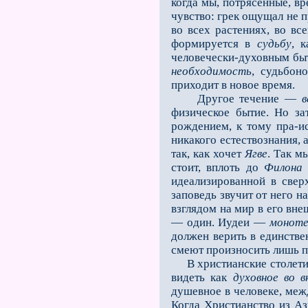
когда мы, потрясeнные, в
чувство: грек ощущал не 
во всех растениях, во вс
формируется в
судьбу
, 
человечески-духовным быт
необходимость
, судьбон
приходит в новое время.
Другое течение —
в
физическое бытие. Но за
рождением, к тому пра-ис
никакого естествознания, 
так, как хочет
Ягве
. Так м
стоит, вплоть до
Филона 
идеализированной в свер
заповедь звучит от него 
взглядом на мир в его вне
— один. Иудеи —
монот
должен верить в единствен
смеют произносить лишь п
В христианские столетия,
видеть как
духовное во 
душевное в человеке, меж
Когда Христианство из Аз