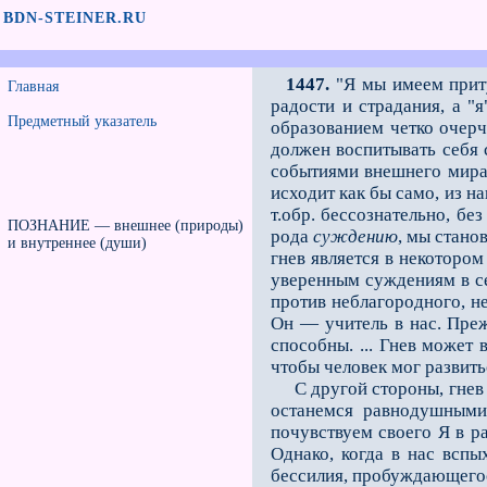
BDN-STEINER.RU
1447.
"Я мы имеем при
Главная
радости и страдания, а "
Предметный указатель
образованием четко очерч
должен воспитывать себя 
событиями внешнего мира,
исходит как бы само, из 
т.обр. бессознательно, бе
ПОЗНАНИЕ — внешнее (природы)
рода
суждению
, мы стано
и внутреннее (души)
гнев является в некотором
уверенным суждениям в се
против неблагородного, н
Он — учитель в нас. Преж
способны. ... Гнев может
чтобы человек мог развить
С другой стороны, гнев в
останемся равнодушными
почувствуем своего Я в ра
Однако, когда в нас всп
бессилия, пробуждающегося