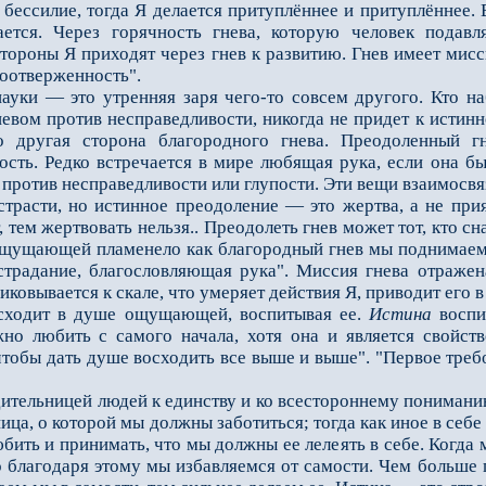
 бессилие, тогда Я делается притуплённее и притуплённее.
ется. Через горячность гнева, которую человек подавл
тороны Я приходят через гнев к развитию. Гнев имеет мисс
моотверженность".
и — это утренняя заря чего-то совсем другого. Кто набл
евом против несправедливости, никогда не при­дет к истин
о другая сто­рона благородного гнева. Преодоленный г
тость. Редко встречается в мире любящая рука, если она б
 против несправедливости или глупости. Эти вещи взаимосвя
сти, но истинное преодоление — это жертва, а не прият
 тем жертвовать нельзя.. Преодолеть гнев может тот, кто сн
 ощущаю­щей пламенело как благородный гнев мы поднимаемс
страдание, благословляющая рука". Миссия гнева отраже
ковывается к скале, что умеряет действия Я, приводит его в
одит в душе ощущающей, воспитывая ее.
Истина
воспи
жно любить с самого начала, хотя она и является свойст
тобы дать душе восхо­дить все выше и выше". "Первое треб
тельницей людей к единству и ко всестороннему понимани
ица, о которой мы должны заботиться; тогда как иное в себ
бить и при­нимать, что мы должны ее лелеять в себе. Когда 
о благодаря этому мы избавляемся от самости. Чем больше г