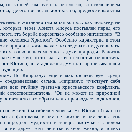
ы, но корней там пустить не смогло, за исключением
тва, где его постигали абстрактно, предвосхищая этим
ивно и жизненно там встал вопрос: как человеку, не
, который через Христа Иисуса поставлен перед его
 поэте, эта борьба выразилась особенно интенсивно. "В
ание человека Христом". Особенно характерна в этом
сах природы, когда желает исследовать их духовность.
 совсем живо и несомненно в духе природы. В жизнь
кое существо, но только так еe полностью не постичь.
тупает Юстина, то мы должны думать о пронизывающей
спруденции.
ам. Но Киприанус ещe и маг, он действует среди
 средневековый сатана. Киприанус чувствует себя
ете всю глубину трагизма христианского конфликта.
й естествоиспытатель. "Он не может из природной
у остаeтся только обратиться к предводителю демонов,
о сослужило бы гибели человека. Но Юстина бежит от
делать с фантомом; в нeм нет жизни, в нeм лишь тень
ей природной мудрости и теперь выступает в новом
о та не дарует ему действительной жизни, а только