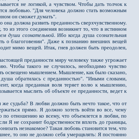
зывается не логикой, а чувством. Чтобы дать толчок к
­ется любовью. "Для человека должно стать возможным
енном он сможет думать".
 она должна раз­вить преданность сверхчувственному.
 то из этого соединения возникнет то, что в истинном
ем души сознательной
. Ибо когда душа созна­тельная
ить о благого­вении". Даже к познанию внешних вещей
ходит мимо вещей. Итак, гнев должен быть преодолен,
астоящей преданности миру человеку также угрожает
ию. Чтобы такого не случилось, необходимо чувство
быть освещено мышлением. Мышление, как было сказано,
у душа обратилась с преданностью". "Иными словами,
нт, ког­да преданная воля теряет волю к мышлению,
азывается мыслить об объекте ее преданности, ведет к
же судьба? В любви должно быть нечто такое, что от
ржаться прямо. Я должно хотеть войти во все, чему
о по отношению ко всему, что объемлется в любви, по
сли Я не сохранит бодрственности вплоть до границы,
ронизать незнакомое? Такая любовь становится тем, что
нешнее, то оно не должно себя умерщвлять: Я посто­янно