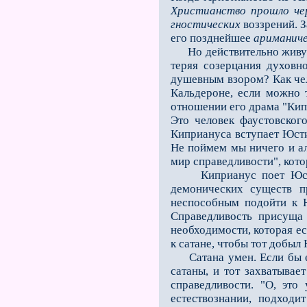
Христианство прошло че
гностических
воззрений. 
его позднейшее
ариманиче
Но действительно живую б
теряя созерцания духовн
душевным взором? Как че
Кальдероне, если можно 
отношении его драма "Кипр
Это человек фаустовског
Киприануса вступает Юсти
Не поймeм мы ничего и а
мир справедливости", кото
Киприанус поeт Юстине 
демонических существ п
неспособным подойти к Ю
Справедливость присуща
необходимости, которая ес
к сатане, чтобы тот добыл
Сатана умен. Если бы ем
сатаны, и тот захватывае
справедливости. "О, это
естествознании, подходи