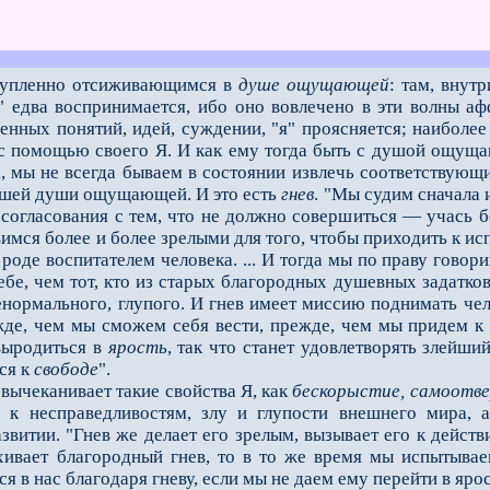
тупленно отсиживающимся в
душе ощущающей
: там, внут
я" едва воспринимается, ибо оно вовлечено в эти волны аф
енных поня­тий, идей, суждении, "я" проясняется; наиболе
с помощью своего Я. И как ему тогда быть с душой ощущаю
 мы не всегда бываем в состоянии извлечь соответствующ
нашей души ощущающей. И это есть
гнев
. "Мы судим сначала 
з согласования с тем, что не должно совершиться — учась б
вимся более и более зрелыми для того, чтобы приходить к и
 роде воспитателем человека. ... И тогда мы по праву говор
бе, чем тот, кто из старых благородных душевных задатков
енормального, глупого. И гнев имеет миссию поднимать чел
­де, чем мы сможем себя вести, прежде, чем мы придем к 
 выродиться в
ярость
, так что станет удовлетворять злейши
ся к
свободе
".
ычеканивает такие свойства Я, как
бескорыстие, самоотв
 к несправедливостям, злу и глупости внешнего мира, 
звитии. "Гнев же делает его зрелым, вызывает его к действ
ыхивает благородный гнев, то в то же время мы испытыва
 в нас благодаря гневу, если мы не даем ему пе­рейти в яр