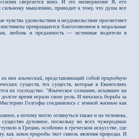
силии свергается вниз. И это низвержение Я, его
 к сильному мышлению, приводит к тому, что душа все
 чувства удоволь­ствия и неудовольствия просветляет
, инстинкты превращаются благоговением в моральные
Итак, любовь и преданность — истинные водители в
н из них
языческий
, представляющий собой
природную
ческих существ, тех существ, которые в Евангелиях
ется их господство. "Языческое сознание, искавшее на
долгое время играло свою роль. И началась борьба за
з Мистерию Голгофы соединилось с земной жизнью как
овное, а потому могло оглянуться также и на человека,
к существо духовное, поскольку во всех чужеродных
упило в Греции, особенно в греческом искусстве, где
му, как
закон природы
ткет сквозь явления природы. И