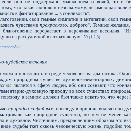
о если оно не поддержано мышлением и волей, то в бес
к тому, что такая любовь к незнакомому, не имеющая воли
ность в фантазирование ... в сонливость".
гоговении, свои темные симпатии и антипатии, свои темные
назвать чувствами
прекрасного
, доброго". Темные желания
 благоговение перерастает в переживание всесилия. "
души из рассудочной в сознательную".
59 (1,2,3)
нциклопедии
но-иудейское течения
можно проследить в среде человечества два потока. Оди
аждом природном существе духовно-элементарных, демони
истос
является в сферу людей, ибо они сознают, что конча
лементарно-духовную природу во всех существах природы, 
й повсюду в земном должен был также искать то, что чере
.
было
природно-софийным
, повсюду в природе видело оно дух
сматривало как природное существо, но тем не менее ка
ло и духовное. Чистейшим, прекраснейшим образом это выст
 виде судьбы ткет сквозь человеческую жизнь, подобно то