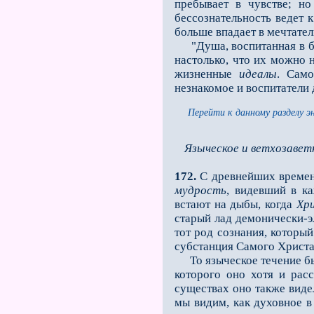
пребывает в чувстве; н
бессознательность ведет 
больше впадает в мечтатель
"Душа, воспитанная в бла
настолько, что их можно 
жизненные
идеалы
. Само
незнакомое и воспитатели 
Перейти к данному разделу э
Языческое и ветхозавет
172.
С древнейших времeн 
мудрость
, видевший в к
встают на дыбы, когда
Хр
старый лад демонически-э
тот род сознания, которы
субстанция Самого Христа
То языческое течение 
которого оно хотя и рас
существах оно также виде
мы видим, как духовное в