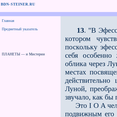
BDN-STEINER.RU
Главная
13
. "В Эфес
Предметный указатель
котором чувст
поскольку эфес
себя особенно 
ПЛАНЕТЫ — и Мистерии
облика через Лу
местах посвящен
действительно
Луной, преобра
звучало, как бы
Это I О A челов
подвижным его Я