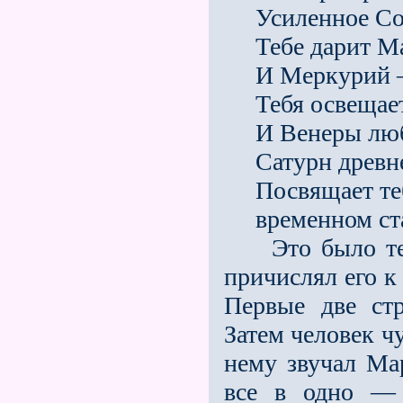
Усиленное Солн
Тебе дарит Мар
И Меркурий — 
Тебя освещает
И Венеры любо
Сатурн древне
Посвящает тебе
временном ста
Это было тем,
причислял его к
Первые две стр
Затем чело­век ч
нему звучал Мар
все в одно 