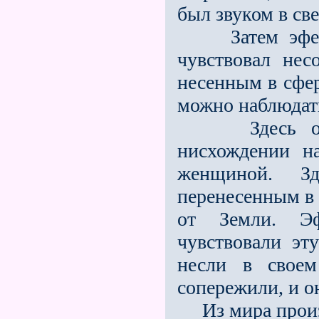
был звуком в све
Затем эфесски
чувствовал не
несенным в сфер
можно наблюдать
Здесь он бы
нисхождении н
женщиной. З
перенесенным в
от Земли. Эф
чувствовали эт
несли в своем
сопережили, и о
Из мира произр