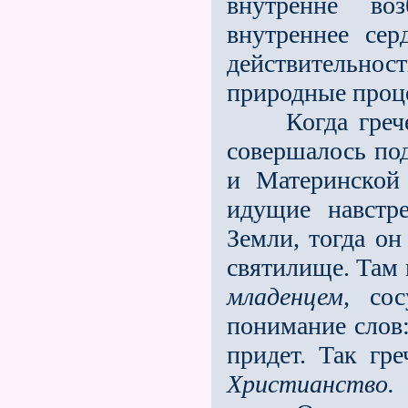
внутренне во
внутреннее сер
действительно
природные процес
Когда греческ
совершалось по
и Материнской 
идущие навстр
Земли, тогда он
святилище. Там 
младенцем,
сосу
понимание слов:
придет. Так гр
Христианство.