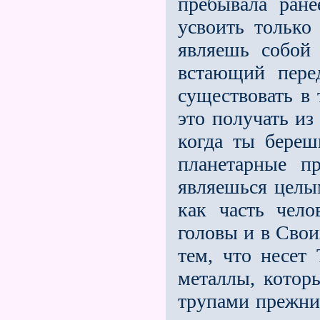
пребывала ран
усвоить только 
являешь собой 
встающий пере
существовать в 
это получать из
когда ты береш
планетарные п
являешься целым
как часть чело
головы и в Свои
тем, что несет 
металлы, котор
трупами прежних