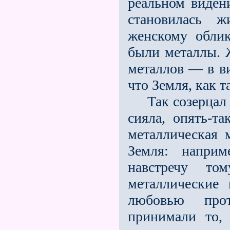
реальном виден
станови­лась 
женскому облик
были ме­таллы.
металлов — в в
что Земля, как т
Так созерцал у
сияла, опять-та
металлическая 
Земля: наприм
навстречу то
металлические 
любовью про
принимали то, 