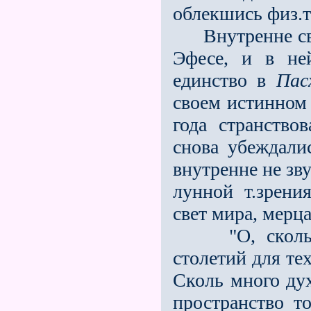
облекшись физ.т
Внутренне свет
Эфесе, и в не
единство в
Пас
своем истинном 
года странство
снова убеждали
внутренне не зв
лунной т.зрени
свет мира, мерц
"О, сколь бе
столетий для те
Сколь много дух
пространство т