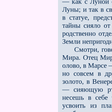
— как с Луной о
Луны; и так в св
в статуе, пред
тайны сияло от
родственно отд
Земли непригодн
Смотри, говори
Мира. Отец Мир
олово, в Марсе 
но совсем в д
золото, в Вене
— сияющую рт
несешь в себе 
усвоить из пл