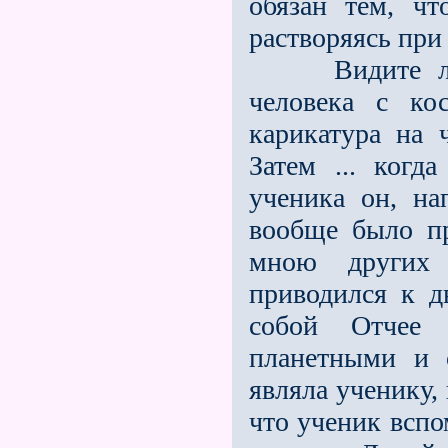
обязан тем, ч
растворяясь при
Видите ли, т
человека с ко
карикатура на ч
Затем ... когд
ученика он, н
вообще было п
мною других 
приводился к д
собой Отчее 
планетными и 
явля­ла ученику
что ученик вспо