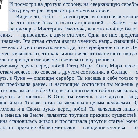
И посмотри на другую сторону, на сверкающую серебро
Сатурна, не растворяясь при этом в космосе.
Видите ли, т.обр. — в непосредственной связи челове
на что позже была названа астрологи­ей. ... Затем ...
например в Мистериях
Элевзина,
как это вообще было
ских, — приводился к двум статуям. Одна их них предста
наками. Эта отчая статуя явля­ла ученику, напр., сияющий 
— как с Луной он вспоминал: да, это серебряное сияние Луны;
тчее, являлось то, что как тайны сияло от планетного окр
мли непригодными для челове­ческого внутреннего.
нику, здесь перед тобой Отец Мира. Отец Мира несет 
ствам железо, но совсем в другом состоянии, в Солнце —
, в Луне — сияющее серебро. Ты несешь в себе только то 
ля пребывала ранее. В настоящем состоянии ты можешь усв
 что показывает тебе Отец, встающий перед тобой в металлах
лучать из космоса. В Отце ты имеешь свое другое, когд
ия Земли. Только тогда ты являешься целым человеком. Зд
оловы и в Своих руках перед тобой. Ты являешься лишь тем
ь знаешь на Земле, являются трупами прежних сущностей ме
на станови­лась живой и протягивала (другой статуе) женс
рал эти прежние облики металлов — в видении ученика — и о