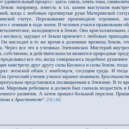
удивительный процесс: здесь сияла, опять-таки, символичес
Земля: например, известь и т.п. камни вы­ступали навстр
ией, когда с любовью протянутые руки Материнской статуи
инской статуе. Переживание производило огромное, п
го с земным в ходе эонов. И человек учился правильным об
ллическое, находящееся в Земле. Оно кристаллизовано, о
з космоса; идущее от Земли приемлет с любовью приходящее
. Он нисхо­дит в то же время в доземные времена Земли, ч
а. Через все это в учениках Элевзинских Мистерий внутре
м, собственно, в действительности являются природные проду
роделывал все это, когда совершалось подобное душевное у
щие навстречу друг другу силы Космоса и силы Земли, тогда о
браз:
женский облик с младенцем,
сосущим грудь. И тогда 
Так греческий ученик учился заранее понимать
Христианств
иритуально представлялся посвящаемым в Элевзине. В то вр
ом. Мировым ребенком и должен был снача­ла возрастать в
ем­ного развития. А затем пришел большой перелом. Прише
тона к Аристотелю".
232 (10)