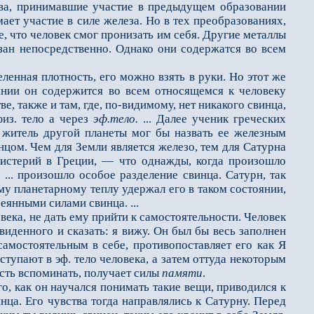
ства, принимавшие участие в предыдущем образовании
мает участие в силе железа. Но в тех преобразованиях,
е, что человек смог пронизать им себя. Другие металлы
изан непосредственно. Однако они содержатся во всем
енная плотность, его можно взять в руки. Но этот же
оянии он содержится во всем относящемся к человеку
, также и там, где, по-видимому, нет никакого свинца,
физ. тело а через
эф.тело.
... Далее ученик греческих
о житель другой планеты мог бы назвать ее железным
нцом. Чем для Земли является железо, тем для Сатурна
истерий в Греции, — что однажды, когда произошло
... произошло особое разделение свинца. Сатурн, так
му планетарному теплу удержал его в таком состоянии,
еянными силами свинца. ...
овека, не дать ему прийти к самостоятельности. Человек
виденного и сказать: я вижу. Он был бы весь заполнен
самостоятельным в себе, противопоставляет его как Я
тупают в эф. тело человека, а затем оттуда некоторым
сть вспоминать, получает силы
памяти
.
, как он научался понимать такие вещи, приводился к
а. Его чувства тогда направлялись к Сатурну. Перед