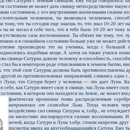
ство Сатур­на с земным свинцом. Ему тогда говорилось: как
м состоянии не может дать свинцу непосредственно такую ф
овым состоянием, с его внутренними жизненными силами изл
сто­ятельным человеком, ты являешься человеком, спосо
я тому, что ты сегодня еще знаешь то, что знал 10-20 лет н
ы ты не носил в себе того, что в тебе было 10-20 лет тому н
и­сутствовала сила
воспоминания.
Ты обязан им тому, что луч
покою и в спокойном состоянии больше уже не может действо
ие производило это на ученика, когда с большой пра
односились подобные вещи. А затем он также учился пони­м
силы свинца-Сатурна давали человеку я-способность, спосо
 Он стал бы в некотором роде отшельником в земном бытии, 
 что этой силе Сатурна должны быть противопоставлены д
другой из противоположных направлений, сливаясь одна с др
т Луна; что Сатурн берет у человека — это дает Луна. Ка
 себе, как Сатурн имеет силу в свинце, так Луна имеет силу
стоянии, в котором оно находится на Земле, не может вход
фактически пронизана тонко распределенным сереб
направлении от созвездия Льва.
Тогда человек чере
воздействию сил свинца Сатурна и, т.обр., не отчуждае
он милос­тиво инспирируется силами воспоминания. И 
ночей, когда Сатурн и Луна т.обр. стояли напротив дру
посмотри вверх на кругообращающийся Сатурн. Ему ты о