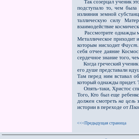
Так созерцал ученик этот 
подступало то, чем была 
излияния земной субстанц
таллическую силу Матер
взаимодействие космическо
Рассмотрите однажды мета
Металлическое приходит и
которым нисходит
Фауст
себя отчее даяние Космос
сердечное знание того, че
Когда греческий ученик п
его душе представа­ли иду
Там перед ним вставал о
который однажды придет. 
Опять-таки, Христос сп
Того, Кто был еще ребенк
должен смотреть
на цель
з
истории в переходе от
Пла
<<<Предыдущая страница