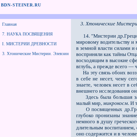
BDN-STEINER.RU
3. Хтонические Мистери
Главная
7. НАУКА ПОСВЯЩЕНИЯ
14. "Мистерии др.Греции
мировому водительству и 
I. МИСТЕРИИ ДРЕВНОСТИ
в земной власти силами и
3. Хтонические Мистерии. Элевзин
восприняли как тайны Отца
восходящим в высокие сфе
вглубь, а прежде всего —
На эту связь обоих воззр
в себе не несет, чему с
знаете, человек несет в с
внешнего исследования он в
Здесь была большая зага
малый мир,
микрокосм
. И 
О посвященных др.Греции
глубоко пронизаны знанием
немного в душу греческо­г
длительным воспитанием, 
оно содержится и в челове