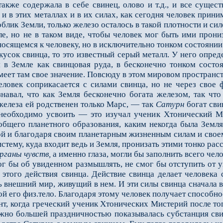
акже содержала в себе свинец, олово и т.д., и все суще
и в этих металлах и в их силах, как сегодня человек прини
блик Земли, только железо осталось в такой плотности и сил
ле, но не в таком виде, чтобы человек мог быть ими прон
носящемся к человеку, но в исключительно тонком состоянии
ок свинца, то это известный серый металл. У него определ
я в Земле как свинцовая руда, в бесконечно тонком сост
еет там свое значение. Повсюду в этом мировом пространстве
еловек соприкасается с силами свинца, но не через свое 
навал, что как Земля бесконечно богата железом, так чт
же­леза ей родственен только Марс, — так
Сатурн
богат сви
 необходимо усвоить — это изучал ученик Хтонический М
общего планетного образования, каким некогда была Земля 
бой и благо­даря своим планетарным жизненным силам и свое
стему, куда входит ведь и Земля, пронизать этими тонко расс
рганы чувств,
а именно глаза, могли бы заполнить всего чел
ог бы об увиденном размышлять, не смог бы отступить от у
 этого действия свинца. Действие свинца делает человека 
внешний мир, живущий в нем. И эти силы свинца сначала вс
й его физ.тело. Благодаря этому человек получает способно
 когда греческий ученик Хтонических Мистерий после того
но большей праздничностью показывалась субстанция свинц