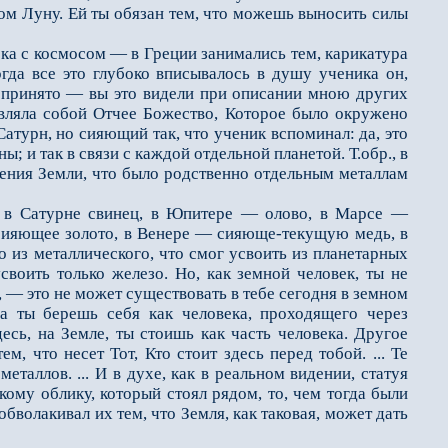
м Луну. Ей ты обязан тем, что можешь выносить силы
ка с космосом — в Греции занимались тем, карикатура
 когда все это глубоко вписывалось в душу ученика он,
 принято — вы это видели при описании мною других
вля­ла собой Отчее Божество, Которое было окружено
Сатурн, но сияющий так, что ученик вспоминал: да, это
 и так в связи с каждой отдельной пла­нетой. Т.обр., в
ужения Земли, что было родственно отдельным металлам
в Сатурне свинец, в Юпи­тере — олово, в Марсе —
 сияющее золото, в Венере — сияюще-текущую медь, в
из металлического, что смог усвоить из планетарных
оить только железо. Но, как земной чело­век, ты не
, — это не может существовать в тебе сегодня в земном
а ты берешь себя как человека, проходящего через
есь, на Земле, ты стоишь как часть человека. Другое
, что несет Тот, Кто стоит здесь перед тобой. ... Те
таллов. ... И в духе, как в реальном видении, статуя
кому облику, который стоял рядом, то, чем тогда были
бволакивал их тем, что Земля, как таковая, может дать