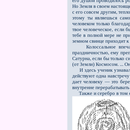
его душой проводилось род
Но Земля в своем настояще
с его совсем другим, тепл
этому ты являешься само
человеком только благодар
твое человеческое, если б
тебе в полной мере не пр
земном свинце приходит к 
Колоссальное впечатлен
праздничностью, ему преп
Сатурна, если бы только 
(от Земли) Космосом. ...
И здесь ученик узнавал,
действуют одна навстречу 
дает человеку — это бере
внутренне перерабатывать в
Также и серебро в том со