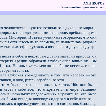
ANTHROPOS
Энциклопедия духовной науки
то человечес­кое чувство возводило в духовные миры, к
и природы, господствующими в природе, пребывающими
рода Мистерий. И затем ученикам говорилось, что они
 вы огляне­тесь на те времена, то найдете там рядом с
щим высоких сфер духовным воззрением другое, идущее
есет в себе, а не­которые другие материи природы он
истериях Греции обращали глубочайшее внимание. Вы
й и т.д. Но иных
металлов
он в себе не несет ... с т. зр.
ребра, ни золота.
а глубокая убежден­ность в том, что человек — это
свинец, олово, ртуть, серебро, золото.
том было таково: так только кажется. Ибо они были
н несет в себе все, что открывается в мире. Заглянем
десь в нескольких предложениях выразить то, что было
 как Земля сегодня повсюду содержит в себе железо —
аходилась в предыдущем планетном состоянии, была еще