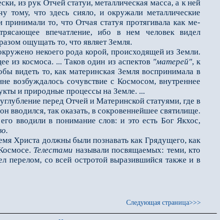
ки, из рук Отчей статуи, металлическая масса, а к ней
ечу тому, что здесь сияло, и окружали металлические
 принимали то, что Отчая статуя протягивала как ме­
отрясающее впечатление, ибо в нем человек видел
разом ощущать то, что являет Земля.
кружено некоего рода корой, происходящей из Земли.
 из космоса. ... Таков один из аспектов
"матерей"
, к
тобы видеть то, как материнская Земля воспринимала в
нне возбуждалось сочувствие с Космосом, внутреннее
кты и природные процессы на Земле. ...
глубление перед Отчей и Материнской статуями, где в
н вводился, так оказать, в сокровен­нейшее святилище.
его вводили в понимание слов: и это есть Бог Якхос,
о.
емя Христа дол­жны были познавать как Грядущего, как
 Космосе.
Телестами
называли посвящаемых: теми, кто
л перелом, со всей остротой выразившийся также и в
Следующая страница>>>