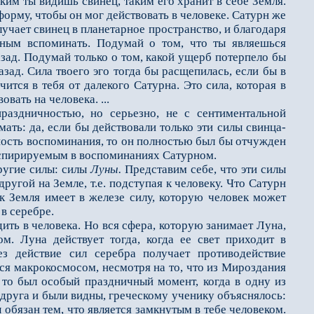
им ты видишь свинец, таким его хранит в себе Зем­ля.
орму, чтобы он мог действовать в человеке. Сатурн же
учает свинец в планетарное пространство, и благодаря
бным вспоминать. Подумай о том, что ты являешься
азад. Подумай то­лько о том, какой ущерб потерпело бы
азад. Сила твоего эго тогда бы расщепилась, если бы в
ится в тебя от далекого Сатурна. Это сила, которая в
вать на человека. ...
здничностью, но серьезно, не с сентиментальной
ать: да, если бы действовали только эти силы свинца-
бность воспоминания, то он полностью был бы отчужден
инспирируемым в воспоминаниях Сатурном.
ругие силы: силы
Лу­ны.
Представим себе, что эти силы
угой на Земле, т.е. подступая к человеку. Что Сатурн
к Земля имеет в железе силу, которую человек может
 в серебре.
ить в человека. Но вся сфера, которую занимает Луна,
ром.
Луна дейст­вует тогда, когда ее свет приходит в
з действие сил серебра получает противодействие
тся макрокосмосом, несмотря на то, что из Мироздания
то был особый праздничный мо­мент, когда в одну из
г друга и были видны, греческому ученику объяснялось:
бязан тем, что является замкнутым в тебе человеком.