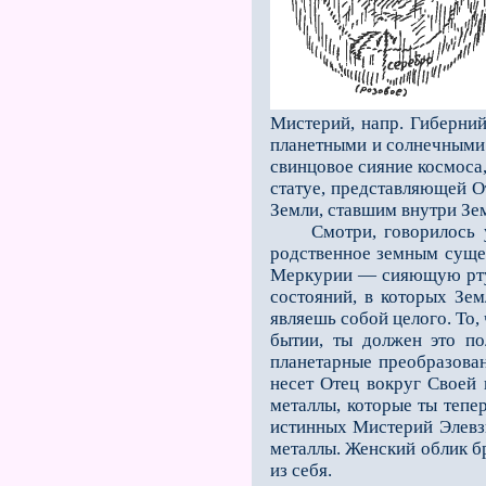
Мистерий, напр. Гиберний
планетными и солнечными з
свинцовое сияние космоса, 
статуе, представляющей О
Земли, ставшим внутри Зе
Смотри, говорилось уче
родственное земным суще
Меркурии — сияющую ртуть
состояний, в которых Зем
являешь собой целого. То,
бытии, ты должен это по
планетарные преобразован
несет Отец вокруг Своей г
металлы, которые ты тепер
истинных Мистерий Элевзи
ме­таллы. Женский облик б
из себя.