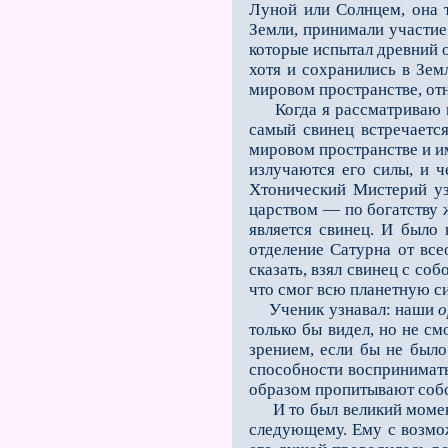
Луной или Солнцем, она т
Земли, принимали участие 
которые испытал древний о
хотя и сохранились в Зем
мировом пространстве, от
Когда я рассматриваю кус
самый свинец встречаетс
мировом пространстве и им
излучаются его силы, и ч
Хтонический Мистерий уз
царством — по богатству 
является свинец. И было
отделение Сатурна от все
сказать, взял свинец с со
что смог всю планетную си
Ученик узнавал: наши
о
только бы видел, но не см
зрением, если бы не было
способности воспринимать 
образом пропитывают собо
И то был великий момент,
следующему. Ему с возмож