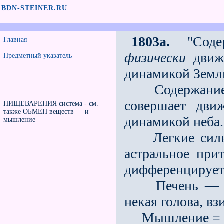
BDN-STEINER.RU
1803a.
"Содер
Главная
физически
движе
Предметный указатель
динамикой Земл
Содержание го
совершает дв
ПИЩЕВАРЕНИЯ система - см.
также ОБМЕН веществ — и
динамикой неба.
мышление
Легкие сильно
астральное прит
дифференцируетс
Печень — это 
некая голова, в
Мышление = го