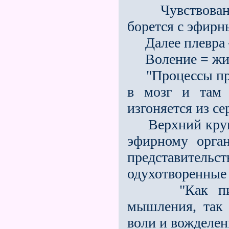
Чувствование
борется с эфирн
Далее плевра —
Воление = живо
"Процессы пред
в мозг и там 
изгоняется из с
Верхний кругоо
эфирному орга
представитель
одухотворенные
"Как пищевар
мышления, так
воли и вожделен