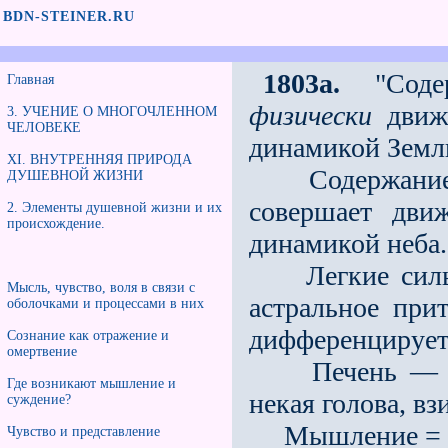
BDN-STEINER.RU
1803a.
"Содер
Главная
физически
движе
3. УЧЕНИЕ О МНОГОЧЛЕННОМ
ЧЕЛОВЕКЕ
динамикой Земл
XI. ВНУТРЕННЯЯ ПРИРОДА
Содержание го
ДУШЕВНОЙ ЖИЗНИ
совершает дв
2. Элементы душевной жизни и их
происхождение.
динамикой неба.
Легкие сильно
Мысль, чувство, воля в связи с
астральное прит
оболочками и процессами в них
дифференцируетс
Сознание как отражение и
омертвение
Печень — это 
Где возникают мышление и
некая голова, в
суждение?
Мышление = го
Чувство и представление