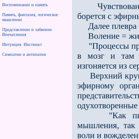
Чувствование
Воспоминание и память
борется с эфирн
Память, фантазия, логическое
мышление
Далее плевра —
Представление и забвение.
Воление = живо
Впечатления
"Процессы пред
Интуиция. Инстинкт
в мозг и там 
Симпатии и антипатии
изгоняется из с
Верхний кругоо
эфирному орга
представитель
одухотворенные
"Как пищевар
мышления, так
воли и вожделен