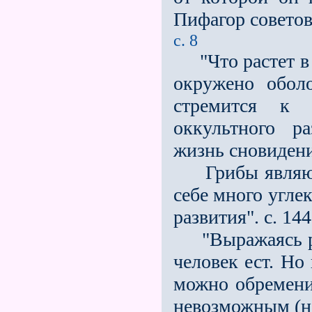
Пифагор советов
с. 8
"Что растет в о
окружено оболо
стремится к 
оккультного р
жизнь сновидений
Грибы являютс
себе много угле
развития". с. 144
"Выражаясь рад
человек ест. Но
можно обременит
невозможным (на