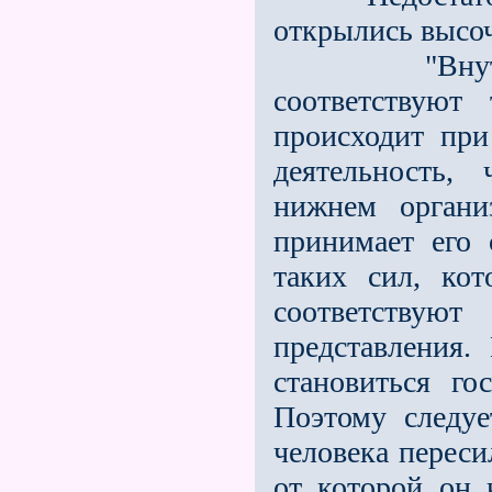
открылись высо
"Внутри пи
соответствуют
происходит при
деятельность,
нижнем органи
принимает его 
таких сил, ко
соответству
представления.
становиться го
Поэтому следуе
человека переси
от которой он 