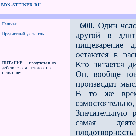
BDN-STEINER.RU
600.
Один чело
Главная
другой в длит
Предметный указатель
пищеварение д
остаются в рас
Кто питается д
ПИТАНИЕ — продукты и их
действие - см. некотор. по
Он, вообще го
названиям
производит мысл
В то же врем
самостоятельно,
Значительную р
самая деяте
плодотворнос