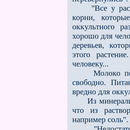
"Все у растен
корни, которы
оккультного ра
хорошо для чело
деревьев, кото
этого растени
человеку...
Молоко подход
свободно. Пита
вредно для окку
Из минерально
что из раство
например соль".
"Недостаточн