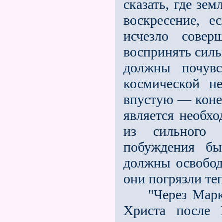
сказать, где зем
воскресение, е
исчезло совер
воспринять силь
должны почувс
космической н
впустую — конеч
является необхо
из сильного в
побуждения б
должны освободи
они погрязли те
"Через Марка 
Христа после 