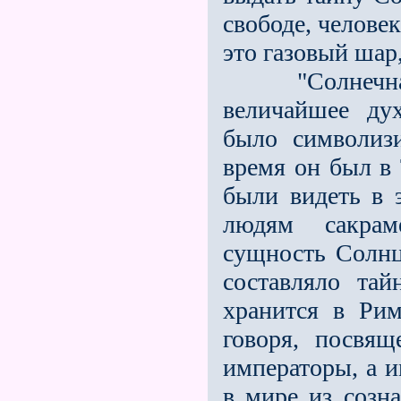
свободе, челове
это газовый шар
"Солнечная т
величайшее ду
было символизи
время он был в
были видеть в 
людям сакраме
сущность Солнц
составляло та
хранится в Ри
говоря, посвя
императоры, а и
в мире из созн