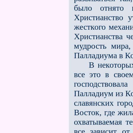
было отня­то 
Христианство 
жесткого механ
Христианства ч
мудрость мира,
Палладиума в К
В некоторых
все это в свое
господствовал
Палладиум из Ко
славянских горо
Восток, где жил
охватываемая т
все зависит от