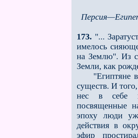
Персия—Егип
173.
"... Заратус
имелось сияюще
на Землю". Из с
Земли, как рожд
"Египтяне вид
существ. И тoгo,
нeс в себе к
посвященные н
эпоху люди уж
действия в ок
эфир простира