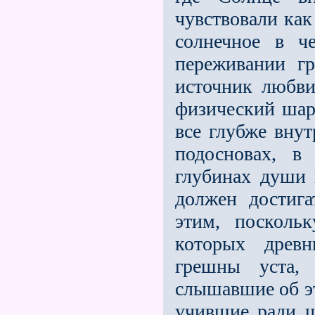
чувствовали как
солнечное в ч
переживании г
источник любви
физический шар
все глубже внут
подосновах, в
глубинах души 
должен достига
этим, посколь
которых древн
грешны уста,
слышавшие об эт
учившие ради ш