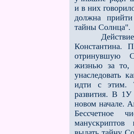
и в них говорил
должна прийти
тайны Солнца".
Действие сил
Константина. 
отринув­шую 
жизнью за то,
унаследовать к
идти с этим.
развития. В 1У
новом начале. А
Бессчетное ч
манускриптов 
выдать тайну С