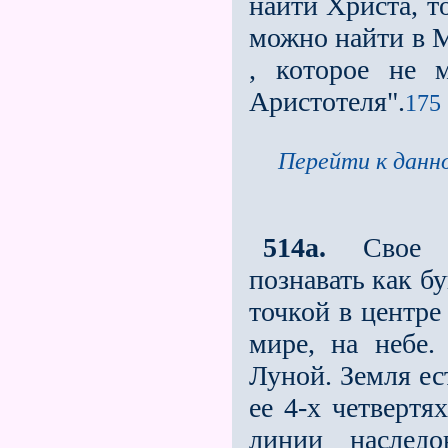
найти Христа, т
можно найти в М
, которое не 
Аристотеля".
175 
Перейти к данно
514a.
Свое ду
познавать как б
точкой в центре
мире, на небе
Луной. Земля ес
ее 4-х четвертя
линии наследо