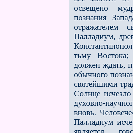
освещено муд
познания Запад
отражателем с
Палладиум, древ
Константинопо
тьму Востока;
должен ждать, п
обычного познан
святейшими трад
Солнце исчезло
духовно-научн
вновь. Человеч
Палладиум исче
является ... го