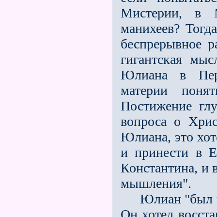
Мистерии, в 
манихеев? Тогда
беспрерывное р
гигантская мыс
Юлиана в Перс
материи поня
Постижение глу
вопроса о Хри
Юлиана, это хот
и принести в Е
Константина, и 
мышления".
Юлиан "был че
Он хотел восст