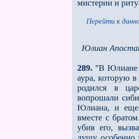
мистерии и риту
Перейти к данно
Юлиан Апоста
289.
"В Юлиане д
аура, которую в
родился в ца
вопрошали сиби
Юлиана, и ещe
вместе с братом
убив его, вызв
душу особенно 