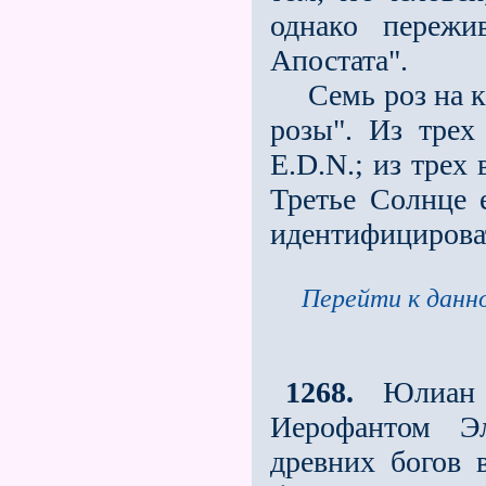
однако пережи
Апостата".
Семь роз на кр
розы". Из трех
E.D.N.; из трех
Третье Солнце 
идентифицироват
Перейти к данно
1268.
Юлиан А
Иерофантом Э
древних бо­гов 