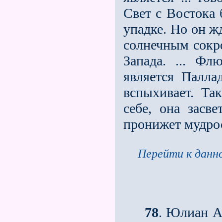
Свет с Востока
упадке. Но он ж
солнечным сокро
Запада. ... Ф
является Палла
вспыхивает. Та
себе, она засве
пронижет мудрос
Перейти к данно
78
. Юлиан А