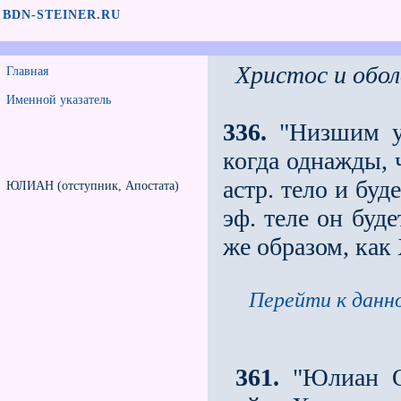
BDN-STEINER.RU
Христос и обол
Главная
Именной указатель
336.
"Низшим у 
когда однажды, 
астр. тело и буд
ЮЛИАН (отступник, Апостата)
эф. теле он буд
же образом, как
Перейти к данно
361.
"Юлиан От