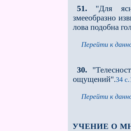
51.
"Для ясно
змееобразно из
лова подобна го
Перейти к данно
30.
"Телесност
ощущений".
34 с.
Перейти к данно
УЧЕНИЕ О М