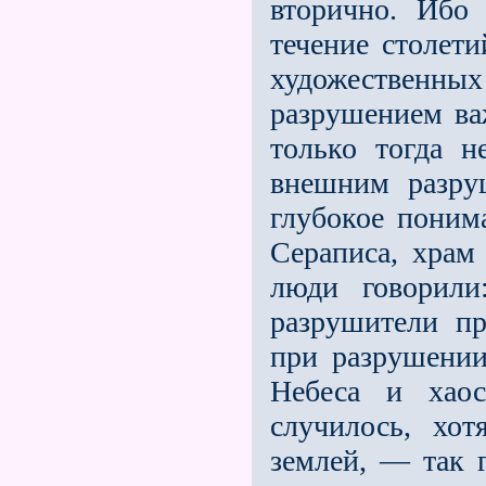
вторично. Ибо
течение столет
художествен
разрушением ва
только тогда н
внешним разру
глубокое поним
Сераписа, храм
люди говорили
разрушители пр
при разрушении
Небеса и хаос
случилось, хо
землeй, — так 