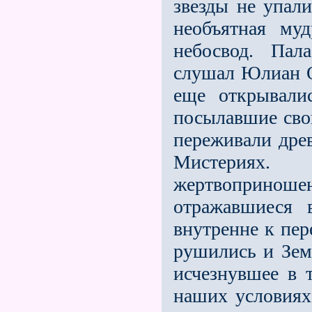
звeзды не упали
необъятная му
небосвод. Пал
слушал Юлиан О
ещe открывали
посылавшие свои
переживали дре
Мистериях
жертвоприноше
отражавшиеся 
внутренне к пер
рушились и Зем
исчезнувшее в 
наших условиях