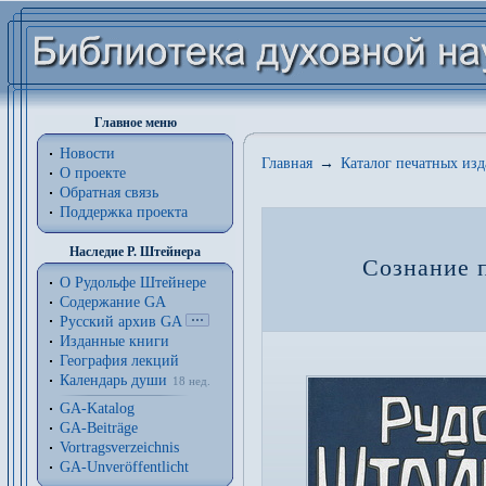
Главное меню
Новости
Главная
→
Каталог печатных из
О проекте
Обратная связь
Поддержка проекта
Наследие Р. Штейнера
Сознание 
О Рудольфе Штейнере
Содержание GA
Русский архив GA
Изданные книги
География лекций
Календарь души
18 нед.
GA-Katalog
GA-Beiträge
Vortragsverzeichnis
GA-Unveröffentlicht