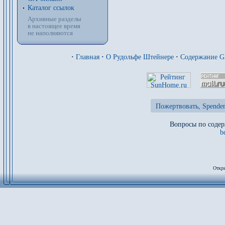
Каталог ссылок
Архивные разделы
в настоящее время
не наполняются
·
Главная
·
О Рудольфе Штейнере
·
Содержание 
Пожертвовать, Spenden
Вопросы по содер
b
Откры