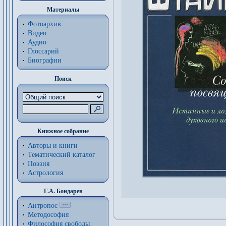
Материалы
Фотоархив
Видео
Аудио
Глоссарий
Биографии
Поиск
Книжное собрание
Авторы и книги
Тематический каталог
Поэзия
Астрология
Г.А. Бондарев
Антропос
Методософия
Философия cвободы