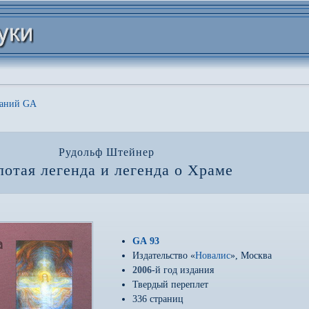
даний GA
Рудольф Штейнер
лотая легенда и легенда о Храме
GA 93
Издательство «
Новалис
», Москва
2006
-й год издания
Твердый переплет
336 страниц