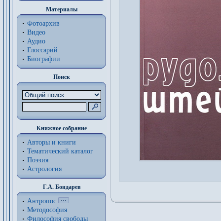
Материалы
Фотоархив
Видео
Аудио
Глоссарий
Биографии
Поиск
Книжное собрание
Авторы и книги
Тематический каталог
Поэзия
Астрология
Г.А. Бондарев
Антропос
Методософия
Философия cвободы