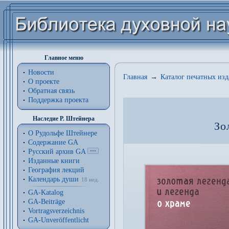
Главное меню
Новости
Главная
→
Каталог печатных из
О проекте
Обратная связь
Поддержка проекта
Наследие Р. Штейнера
Зо
О Рудольфе Штейнере
Содержание GA
Русский архив GA
Изданные книги
География лекций
Календарь души
18 нед.
GA-Katalog
GA-Beiträge
Vortragsverzeichnis
GA-Unveröffentlicht