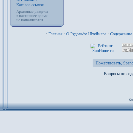
Каталог ссылок
Архивные разделы
в настоящее время
не наполняются
·
Главная
·
О Рудольфе Штейнере
·
Содержание
Пожертвовать, Spend
Вопросы по сод
От