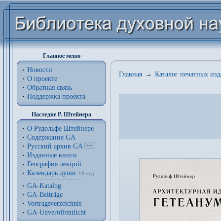
Главное меню
Новости
Главная
→
Каталог печатных из
О проекте
Обратная связь
Поддержка проекта
Наследие Р. Штейнера
О Рудольфе Штейнере
Содержание GA
Русский архив GA
Изданные книги
География лекций
Календарь души
19 нед.
GA-Katalog
GA-Beiträge
Vortragsverzeichnis
GA-Unveröffentlicht