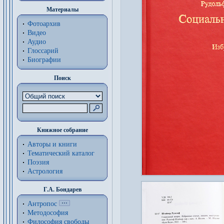
Материалы
Фотоархив
Видео
Аудио
Глоссарий
Биографии
Поиск
Книжное собрание
Авторы и книги
Тематический каталог
Поэзия
Астрология
Г.А. Бондарев
Антропос
Методософия
Философия cвободы