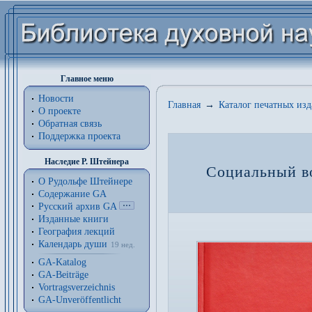
Главное меню
Новости
Главная
→
Каталог печатных из
О проекте
Обратная связь
Поддержка проекта
Наследие Р. Штейнера
Социальный во
О Рудольфе Штейнере
Содержание GA
Русский архив GA
Изданные книги
География лекций
Календарь души
19 нед.
GA-Katalog
GA-Beiträge
Vortragsverzeichnis
GA-Unveröffentlicht