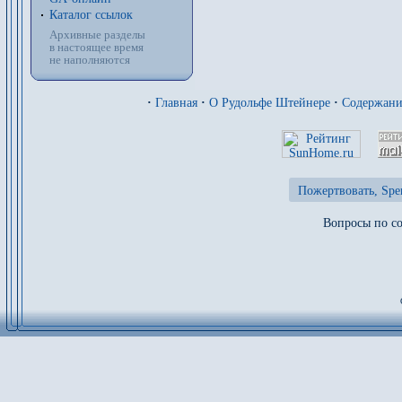
Каталог ссылок
Архивные разделы
в настоящее время
не наполняются
·
Главная
·
О Рудольфе Штейнере
·
Содержан
Пожертвовать, Spe
Вопросы по со