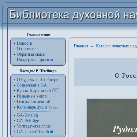
Главное меню
Новости
Главная
→
Каталог печатных из
О проекте
Обратная связь
Поддержка проекта
Наследие Р. Штейнера
О Росс
О Рудольфе Штейнере
Содержание GA
Русский архив GA
Изданные книги
География лекций
Календарь души
19 нед.
GA-Katalog
GA-Beiträge
Vortragsverzeichnis
GA-Unveröffentlicht