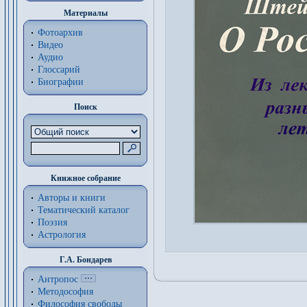
Материалы
Фотоархив
Видео
Аудио
Глоссарий
Биографии
Поиск
Книжное собрание
Авторы и книги
Тематический каталог
Поэзия
Астрология
Г.А. Бондарев
Антропос
Методософия
Философия cвободы