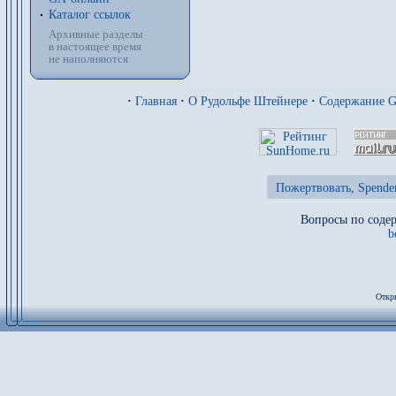
Каталог ссылок
Архивные разделы
в настоящее время
не наполняются
·
Главная
·
О Рудольфе Штейнере
·
Содержание 
Пожертвовать, Spende
Вопросы по содер
b
Откр