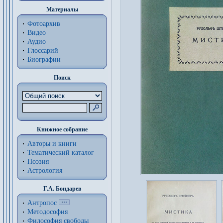
Материалы
Фотоархив
Видео
Аудио
Глоссарий
Биографии
Поиск
Книжное собрание
Авторы и книги
Тематический каталог
Поэзия
Астрология
Г.А. Бондарев
Антропос
Методософия
Философия cвободы