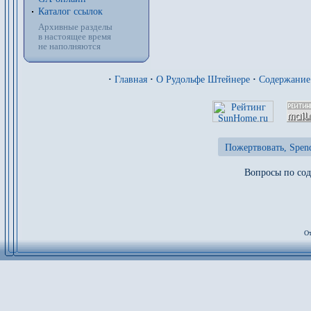
Каталог ссылок
Архивные разделы
в настоящее время
не наполняются
·
Главная
·
О Рудольфе Штейнере
·
Содержани
Пожертвовать, Spend
Вопросы по сод
От