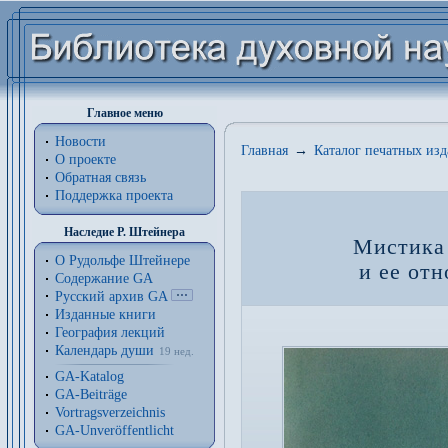
Главное меню
Новости
Главная
→
Каталог печатных из
О проекте
Обратная связь
Поддержка проекта
Наследие Р. Штейнера
Мистика 
О Рудольфе Штейнере
и ее от
Содержание GA
Русский архив GA
Изданные книги
География лекций
Календарь души
19 нед.
GA-Katalog
GA-Beiträge
Vortragsverzeichnis
GA-Unveröffentlicht