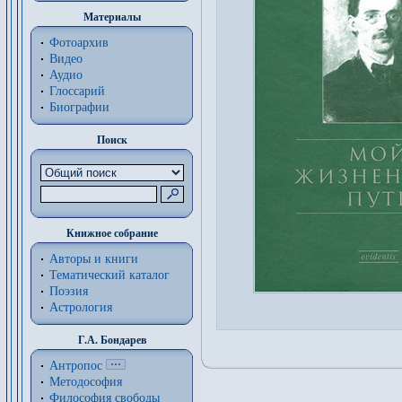
Материалы
Фотоархив
Видео
Аудио
Глоссарий
Биографии
Поиск
Книжное собрание
Авторы и книги
Тематический каталог
Поэзия
Астрология
Г.А. Бондарев
Антропос
Методософия
Философия cвободы