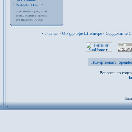
Каталог ссылок
Архивные разделы
в настоящее время
не наполняются
·
Главная
·
О Рудольфе Штейнере
·
Содержание 
Пожертвовать, Spenden
Вопросы по содер
b
Откры