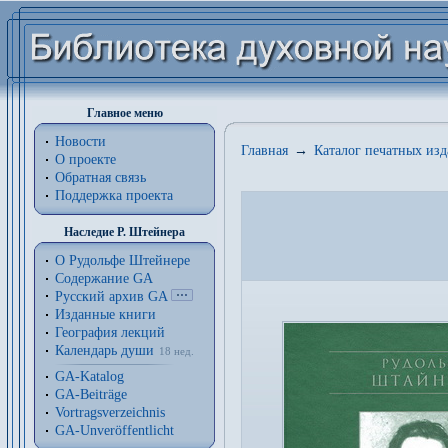
Главное меню
Новости
Главная
→
Каталог печатных из
О проекте
Обратная связь
Поддержка проекта
Наследие Р. Штейнера
О Рудольфе Штейнере
Содержание GA
Русский архив GA
Изданные книги
География лекций
Календарь души
18 нед.
GA-Katalog
GA-Beiträge
Vortragsverzeichnis
GA-Unveröffentlicht