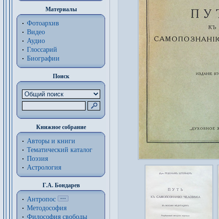
Материалы
Фотоархив
Видео
Аудио
Глоссарий
Биографии
Поиск
Книжное собрание
Авторы и книги
Тематический каталог
Поэзия
Астрология
Г.А. Бондарев
Антропос
Методософия
Философия cвободы