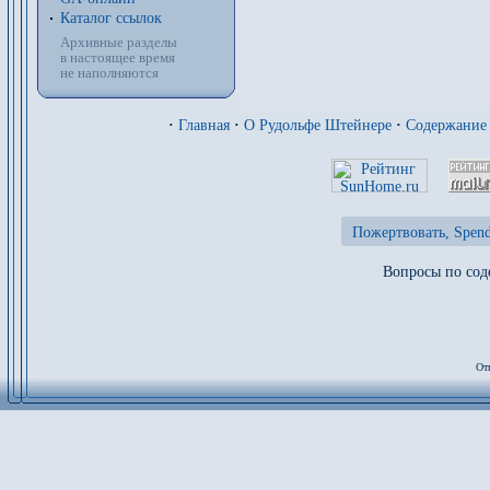
Каталог ссылок
Архивные разделы
в настоящее время
не наполняются
·
Главная
·
О Рудольфе Штейнере
·
Содержание
Пожертвовать, Spend
Вопросы по сод
От