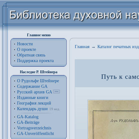
Главное меню
Новости
Главная
→
Каталог печатных из
О проекте
Обратная связь
Поддержка проекта
Наследие Р. Штейнера
Путь к сам
О Рудольфе Штейнере
Содержание GA
Русский архив GA
Изданные книги
География лекций
Календарь души
19 нед.
GA-Katalog
GA-Beiträge
Vortragsverzeichnis
GA-Unveröffentlicht