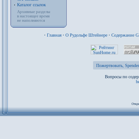
Каталог ссылок
Архивные разделы
в настоящее время
не наполняются
·
Главная
·
О Рудольфе Штейнере
·
Содержание 
Пожертвовать, Spenden
Вопросы по содер
b
Откры