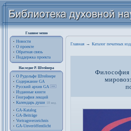
Главное меню
Новости
Главная
→
Каталог печатных из
О проекте
Обратная связь
Поддержка проекта
Наследие Р. Штейнера
Философия 
О Рудольфе Штейнере
мировоз
Содержание GA
п
Русский архив GA
Изданные книги
География лекций
Календарь души
18 нед.
GA-Katalog
GA-Beiträge
Vortragsverzeichnis
GA-Unveröffentlicht