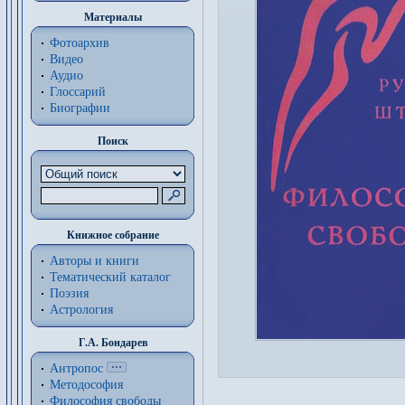
Материалы
Фотоархив
Видео
Аудио
Глоссарий
Биографии
Поиск
Книжное собрание
Авторы и книги
Тематический каталог
Поэзия
Астрология
Г.А. Бондарев
Антропос
Методософия
Философия cвободы