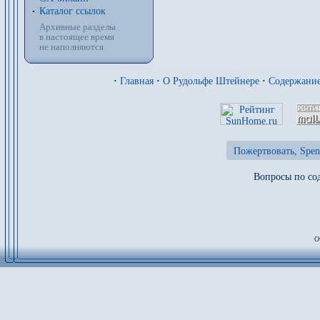
Каталог ссылок
Архивные разделы
в настоящее время
не наполняются
·
Главная
·
О Рудольфе Штейнере
·
Содержани
Пожертвовать, Spen
Вопросы по сод
О