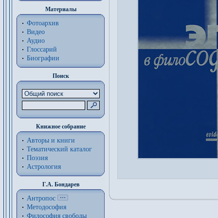
Материалы
Фотоархив
Видео
Аудио
Глоссарий
Биографии
Поиск
Книжное собрание
Авторы и книги
Тематический каталог
Поэзия
Астрология
Г.А. Бондарев
Антропос
Методософия
Философия cвободы