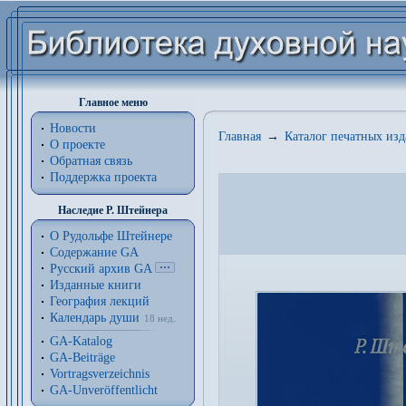
Главное меню
Новости
Главная
→
Каталог печатных из
О проекте
Обратная связь
Поддержка проекта
Наследие Р. Штейнера
О Рудольфе Штейнере
Содержание GA
Русский архив GA
Изданные книги
География лекций
Календарь души
18 нед.
GA-Katalog
GA-Beiträge
Vortragsverzeichnis
GA-Unveröffentlicht