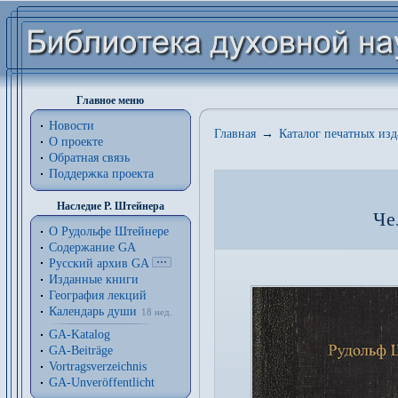
Главное меню
Новости
Главная
→
Каталог печатных из
О проекте
Обратная связь
Поддержка проекта
Наследие Р. Штейнера
Че
О Рудольфе Штейнере
Содержание GA
Русский архив GA
Изданные книги
География лекций
Календарь души
18 нед.
GA-Katalog
GA-Beiträge
Vortragsverzeichnis
GA-Unveröffentlicht