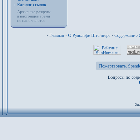
Каталог ссылок
Архивные разделы
в настоящее время
не наполняются
·
Главная
·
О Рудольфе Штейнере
·
Содержание
Пожертвовать, Spende
Вопросы по соде
Отк