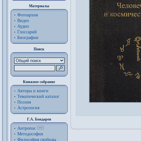
Материалы
Фотоархив
Видео
Аудио
Глоссарий
Биографии
Поиск
Книжное собрание
Авторы и книги
Тематический каталог
Поэзия
Астрология
Г.А. Бондарев
Антропос
Методософия
Философия cвободы