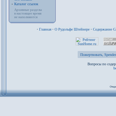
Каталог ссылок
Архивные разделы
в настоящее время
не наполняются
·
Главная
·
О Рудольфе Штейнере
·
Содержание 
Пожертвовать, Spenden
Вопросы по содер
b
Откры