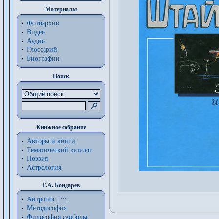
Материалы
Фотоархив
Видео
Аудио
Глоссарий
Биографии
Поиск
Книжное собрание
Авторы и книги
Тематический каталог
Поэзия
Астрология
Г.А. Бондарев
Антропос
Методософия
Философия cвободы