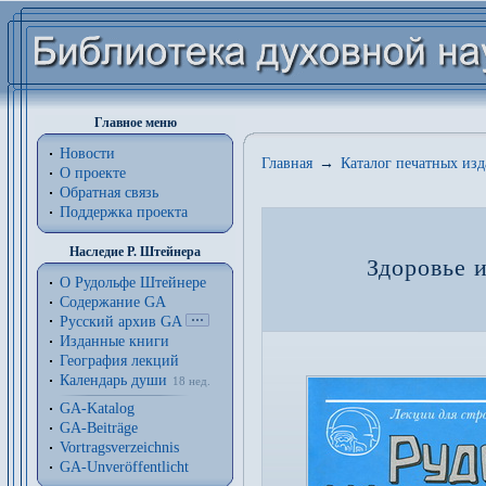
Главное меню
Новости
Главная
→
Каталог печатных из
О проекте
Обратная связь
Поддержка проекта
Наследие Р. Штейнера
Здоровье 
О Рудольфе Штейнере
Содержание GA
Русский архив GA
Изданные книги
География лекций
Календарь души
18 нед.
GA-Katalog
GA-Beiträge
Vortragsverzeichnis
GA-Unveröffentlicht