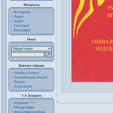
Материалы
Фотоархив
Видео
Аудио
Глоссарий
Биографии
Поиск
Книжное собрание
Авторы и книги
Тематический каталог
Поэзия
Астрология
Г.А. Бондарев
Антропос
Методософия
Философия cвободы