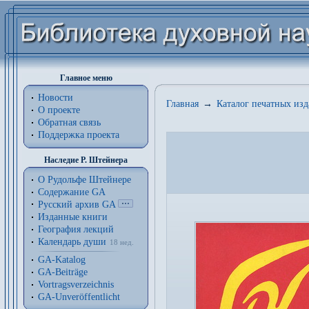
Главное меню
Новости
Главная
→
Каталог печатных из
О проекте
Обратная связь
Поддержка проекта
Наследие Р. Штейнера
О Рудольфе Штейнере
Содержание GA
Русский архив GA
Изданные книги
География лекций
Календарь души
18 нед.
GA-Katalog
GA-Beiträge
Vortragsverzeichnis
GA-Unveröffentlicht