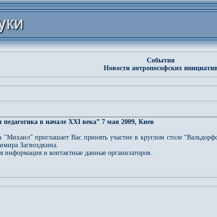
События
Новости антропософских инициати
педагогика в начале ХХІ века” 7 мая 2009, Киев
 "Михаил" приглашает Вас принять участие в круглом столе “Вальдорфск
димира Загвоздкина.
я информация и контактные данные организаторов.