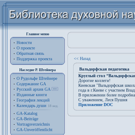
Главное меню
Новости
О проекте
Обратная связь
<< Назад
Поддержка проекта
Вальдорфская педагогика
Наследие Р. Штейнера
Круглый стол “Вальдорфская 
О Рудольфе Штейнере
Дорогие коллеги!
Содержание GA
Киевская "Вальдорфская школа
Русский архив GA
года в г.Киеве с участием Вла
Изданные книги
В приложении более подробна
С уважением, Леся Пушня
География лекций
Приложение DOC
Календарь души
18 нед.
GA-Katalog
GA-Beiträge
Vortragsverzeichnis
GA-Unveröffentlicht