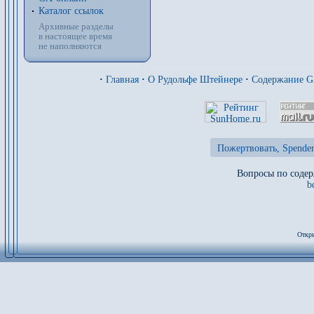
Каталог ссылок
Архивные разделы
в настоящее время
не наполняются
·
Главная
·
О Рудольфе Штейнере
·
Содержание 
Пожертвовать, Spenden
Вопросы по содер
b
Откры