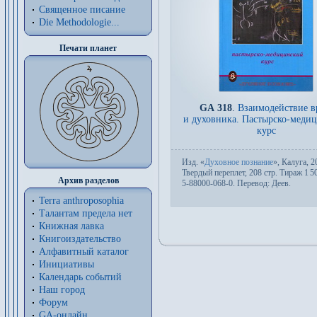
Священное писание
Die Methodologie...
Печати планет
GA 318
.
Взаимодействие в
и духовника. Пастырско-меди
курс
Изд.
«
Духовное познание
», Калуга, 2
Твер­дый пе­ре­плет, 208 стр. Тираж 1
5
Архив разделов
5-88000-068-0. Пере­вод:
Деев
.
Terra anthroposophia
Талантам предела нет
Книжная лавка
Книгоиздательство
Алфавитный каталог
Инициативы
Календарь событий
Наш город
Форум
GA-онлайн