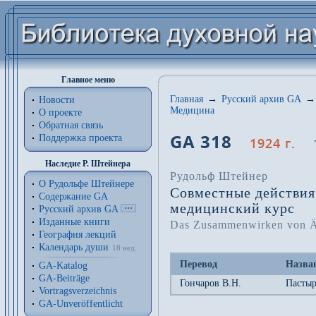
Главное меню
Главная
→
Русский архив GA
→
Новости
Медицина
О проекте
Обратная связь
GA 318
Поддержка проекта
1924 г.
Наследие Р. Штейнера
Рудольф Штейнер
О Рудольфе Штейнере
Совместные действия
Содержание GA
медицинский курс
Русский архив GA
Изданные книги
Das Zusammenwirken von Ärz
География лекций
Календарь души
18 нед.
Перевод
Назва
GA-Katalog
GA-Beiträge
Гончаров В.Н.
Пастыр
Vortragsverzeichnis
GA-Unveröffentlicht