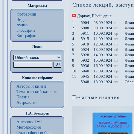
Список лекций, высту
Материалы
Фотоархив
Дорнах
, Швейцария
:
Видео
1
5904
08.09.1924
пн
Лекц
Аудио
2
5908
09.09.1924
вт
Лекц
Глоссарий
3
5911
10.09.1924
ср
Лекц
Биографии
4
5915
11.09.1924
чт
Лекц
5
5919
12.09.1924
пт
Лекц
Поиск
6
5924
13.09.1924
сб
Лекц
7
5928
14.09.1924
вс
Лекц
8
5932
15.09.1924
пн
Лекц
9
5936
16.09.1924
вт
Лекц
10
5940
17.09.1924
ср
Лекц
11
5945
18.09.1924
чт
Лекц
Книжное собрание
5948
18.09.1924
чт
Обращ
Авторы и книги
Тематический каталог
Печатные издания
Поэзия
Астрология
Г.А. Бондарев
Антропос
Методософия
Философия cвободы