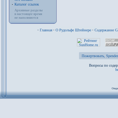
Каталог ссылок
Архивные разделы
в настоящее время
не наполняются
·
Главная
·
О Рудольфе Штейнере
·
Содержание 
Пожертвовать, Spenden
Вопросы по содер
b
Откры