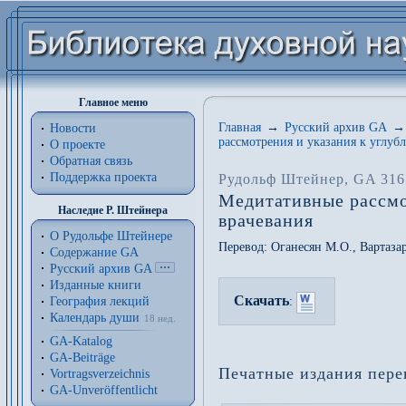
Главное меню
Главная
→
Русский архив GA
→
Новости
рассмотрения и указания к углубл
О проекте
Обратная связь
Поддержка проекта
Рудольф Штейнер
, GA 316
Медитативные рассмо
Наследие Р. Штейнера
врачевания
О Рудольфе Штейнере
Перевод:
Оганесян М.О.
,
Вартаза
Содержание GA
Русский архив GA
Изданные книги
Скачать
География лекций
:
Календарь души
18 нед.
GA-Katalog
GA-Beiträge
Печатные издания пере
Vortragsverzeichnis
GA-Unveröffentlicht