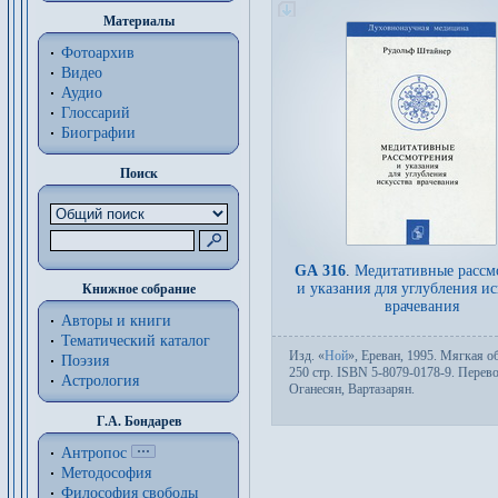
Материалы
Фотоархив
Видео
Аудио
Глоссарий
Биографии
Поиск
GA 316
.
Медитативные рассм
и указания для углубления ис
Книжное собрание
врачевания
Авторы и книги
Тематический каталог
Изд.
«
Ной
», Ереван, 1995. Мяг­кая об
Поэзия
250 стр. ISBN 5-8079-0178-9. Пере­во
Астрология
Оганесян
,
Вартазарян
.
Г.А. Бондарев
Антропос
Методософия
Философия cвободы