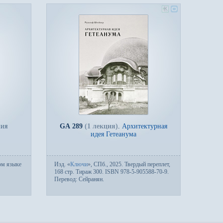
ния
GA 289
(1 лекция)
.
Архитектурная
идея Гетеанума
ом языке
Изд.
«
Ключи
»,
СПб.
, 2025. Твер­дый пе­ре­плет,
168 стр. Тираж 300. ISBN 978-5-905588-70-9.
Пере­вод:
Сейранян
.