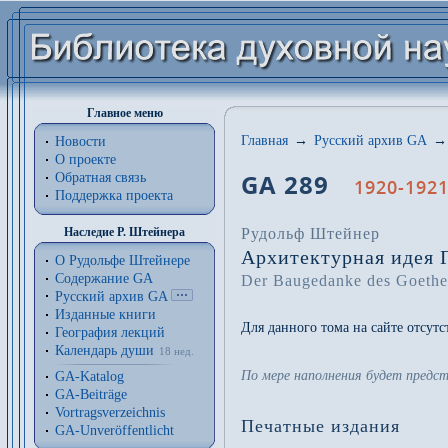
Главное меню
Главная
→
Русский архив GA
→
Новости
О проекте
GA 289
Обратная связь
1920-1921
Поддержка проекта
Рудольф Штейнер
Наследие Р. Штейнера
Архитектурная идея Г
О Рудольфе Штейнере
Содержание GA
Der Baugedanke des Goethea
Русский архив GA
Изданные книги
Для данного тома на сайте отсут
География лекций
Календарь души
18 нед.
По мере наполнения будет предс
GA-Katalog
GA-Beiträge
Vortragsverzeichnis
Печатные издания
GA-Unveröffentlicht