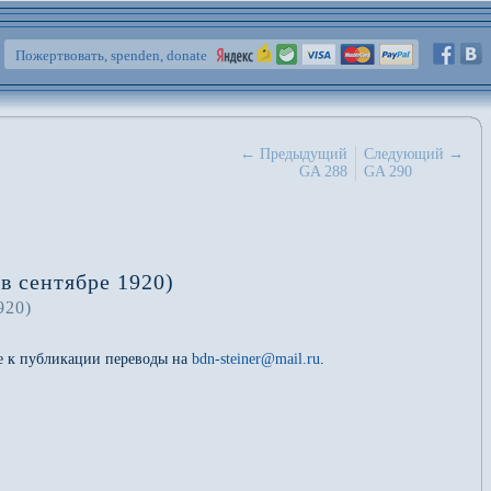
Пожертвовать, spenden, donate
← Предыдущий
Следующий →
GA 288
GA 290
в сентябре 1920)
920)
ые к публикации переводы на
bdn-steiner@mail.ru
.