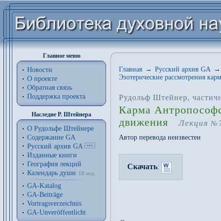
Главное меню
Главная
→
Русский архив GA
→
Новости
Эзотерические рассмотрения карм
О проекте
Обратная связь
Поддержка проекта
Рудольф Штейнер
, частич
Карма Антропософс
Наследие Р. Штейнера
движения
Лекция
№
О Рудольфе Штейнере
Содержание GA
Автор перевода неизвестен
Русский архив GA
Изданные книги
География лекций
Скачать
:
Календарь души
18 нед.
GA-Katalog
GA-Beiträge
Vortragsverzeichnis
GA-Unveröffentlicht