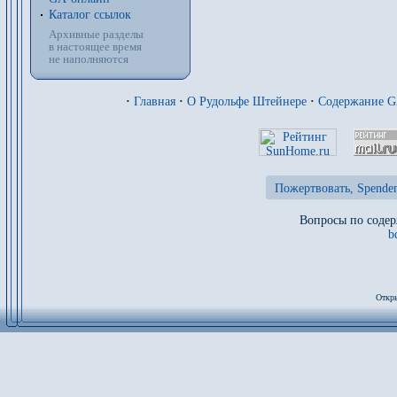
Каталог ссылок
Архивные разделы
в настоящее время
не наполняются
·
Главная
·
О Рудольфе Штейнере
·
Содержание 
Пожертвовать, Spenden
Вопросы по содер
b
Откры