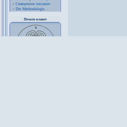
Священное писание
Die Methodologie...
Печати планет
Выходные данные изданий на немецк
в базе данных сайта отсутствуют.
Архив разделов
Terra anthroposophia
Талантам предела нет
Книжная лавка
Книгоиздательство
Алфавитный каталог
Инициативы
Календарь событий
Наш город
Форум
GA-онлайн