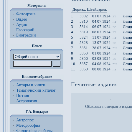
Материалы
Дорнах
, Швейцария
:
Фотоархив
1
5802
01.07.1924
вт
Лекц
Видео
2
5810
04.07.1924
пт
Лекц
Аудио
3
5814
06.07.1924
вс
Лекц
Глоссарий
4
5819
08.07.1924
вт
Лекц
Биографии
5
5824
11.07.1924
пт
Лекц
6
5828
13.07.1924
вс
Лекц
Поиск
7
5851
28.07.1924
пн
Лекц
8
5853
01.08.1924
пт
Лекц
9
5856
03.08.1924
вс
Лекц
10
5857
04.08.1924
пн
Лекц
11
5860
08.08.1924
пт
Лекц
Книжное собрание
Печатные издания
Авторы и книги
Тематический каталог
Поэзия
Астрология
Обложка немецкого изда
Г.А. Бондарев
Антропос
Методософия
Философия cвободы