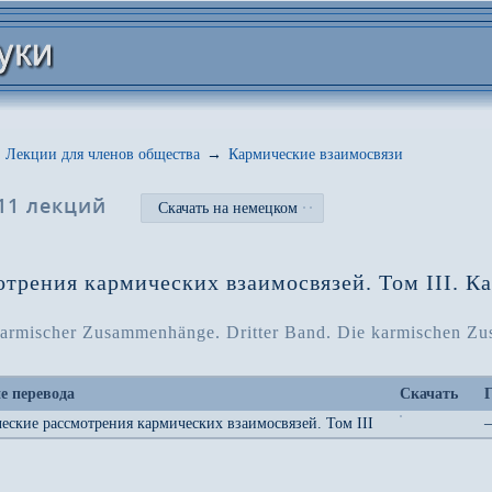
Лекции для членов общества
→
Кармические взаимосвязи
11 лекций
Скачать на немецком
отрения кармических взаимосвязей. Том III. К
 karmischer Zusammenhänge. Dritter Band. Die karmischen 
е перевода
Скачать
еские рассмотрения кармических взаимосвязей. Том III