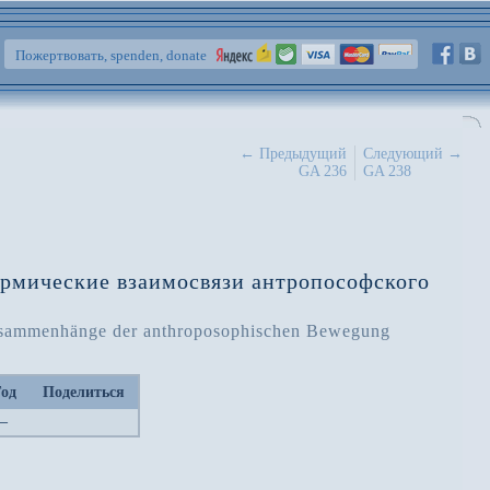
Пожертвовать, spenden, donate
← Предыдущий
Следующий →
GA 236
GA 238
армические взаимосвязи антропософского
Zusammenhänge der anthroposophischen Bewegung
Год
Поделиться
—