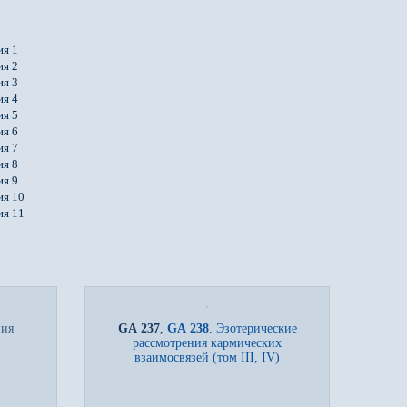
ия 1
ия 2
ия 3
ия 4
ия 5
ия 6
ия 7
ия 8
ия 9
ия 10
ия 11
ния
GA 237
,
GA 238
.
Эзотерические
рассмотрения кармических
взаимосвязей (том III, IV)