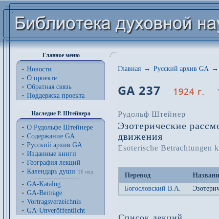
Главное меню
Главная
→
Русский архив GA
→
Новости
О проекте
GA 237
Обратная связь
1924 г.
Поддержка проекта
Рудольф Штейнер
Наследие Р. Штейнера
Эзотерические рассм
О Рудольфе Штейнере
движения
Содержание GA
Русский архив GA
Esoterische Betrachtungen
Изданные книги
География лекций
Календарь души
18 нед.
Перевод
Названи
GA-Katalog
Богословский В.А.
Эзотерич
GA-Beiträge
Vortragsverzeichnis
GA-Unveröffentlicht
Список лекций