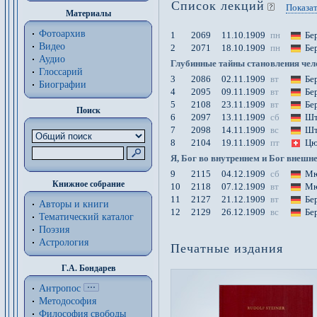
Список лекций
Показат
Материалы
Фотоархив
1
2069
11.10.1909
пн
Бе
Видео
2
2071
18.10.1909
пн
Бе
Аудио
Глубинные тайны становления чело
Глоссарий
3
2086
02.11.1909
вт
Бе
Биографии
4
2095
09.11.1909
вт
Бе
5
2108
23.11.1909
вт
Бе
Поиск
6
2097
13.11.1909
сб
Шт
7
2098
14.11.1909
вс
Шт
8
2104
19.11.1909
пт
Цю
Я, Бог во внутреннем и Бог внешн
9
2115
04.12.1909
сб
Мю
Книжное собрание
10
2118
07.12.1909
вт
Мю
11
2127
21.12.1909
вт
Бе
Авторы и книги
12
2129
26.12.1909
вс
Бе
Тематический каталог
Поэзия
Астрология
Печатные издания
Г.А. Бондарев
Антропос
Методософия
Философия cвободы