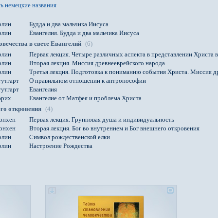
ь немецкие названия
рлин
Будда и два мальчика Иисуса
рлин
Евангелия. Будда и два мальчика Иисуса
вечества в свете Евангелий
(6)
рлин
Первая лекция. Четыре различных аспекта в представлении Христа 
рлин
Вторая лекция. Миссия древнееврейского народа
рлин
Третья лекция. Подготовка к пониманию события Христа. Миссия д
утгарт
О правильном отношении к антропософии
утгарт
Евангелия
рих
Евангелие от Матфея и проблема Христа
его откровения
(4)
нхен
Первая лекция. Групповая душа и индивидуальность
нхен
Вторая лекция. Бог во внутреннем и Бог внешнего откровения
рлин
Символ рождественской елки
рлин
Настроение Рождества