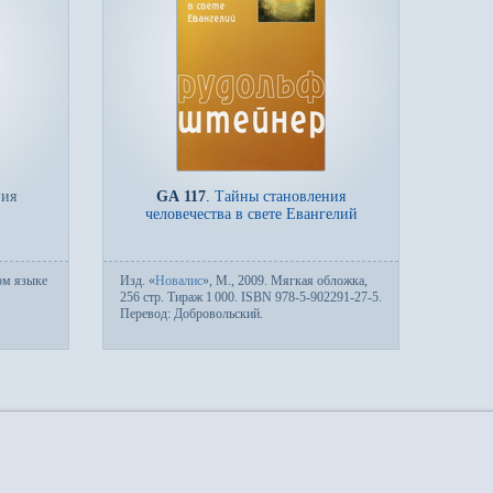
ния
GA 117
.
Тайны становления
человечества в свете Евангелий
ом языке
Изд.
«
Новалис
»,
М.
, 2009. Мяг­кая об­лож­ка,
256 стр. Тираж 1
000. ISBN 978-5-902291-27-5.
Пере­вод:
Добровольский
.