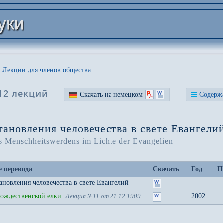
Лекции для членов общества
12 лекций
Скачать на немецком
Содерж
ановления человечества в свете Евангели
es Menschheitswerdens im Lichte der Evangelien
е перевода
Скачать
Год
П
ановления человечества в свете Евангелий
—
ождественской елки
2002
Лекция
11
от 21.12.1909
№