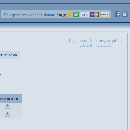
Пожертвовать, spenden, donate
← Предыдущий
Следующий →
GA 116
GA 117a
ание тома
й
оделиться