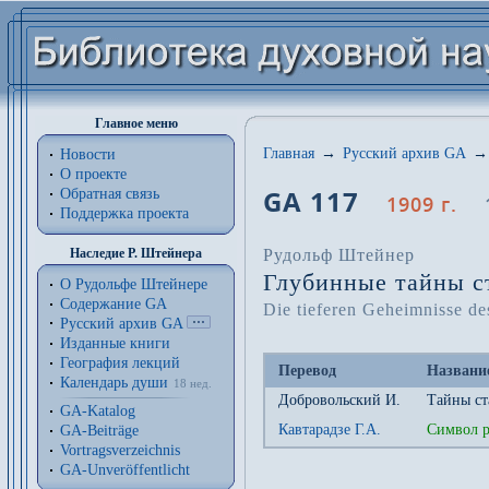
Главное меню
Главная
→
Русский архив GA
→
Новости
О проекте
GA 117
Обратная связь
1909 г.
Поддержка проекта
Рудольф Штейнер
Наследие Р. Штейнера
Глубинные тайны ст
О Рудольфе Штейнере
Содержание GA
Die tieferen Geheimnisse d
Русский архив GA
Изданные книги
География лекций
Перевод
Названи
Календарь души
18 нед.
Добровольский И.
Тайны ст
GA-Katalog
Кавтарадзе Г.А.
Символ р
GA-Beiträge
Vortragsverzeichnis
GA-Unveröffentlicht