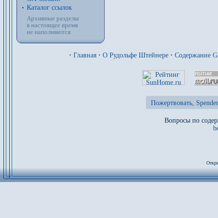
Каталог ссылок
Архивные разделы
в настоящее время
не наполняются
·
Главная
·
О Рудольфе Штейнере
·
Содержание 
Пожертвовать, Spenden
Вопросы по содер
b
Откры