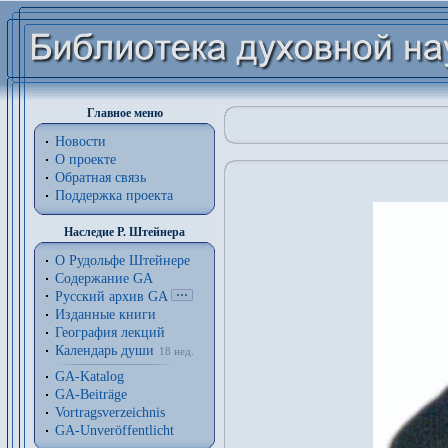
Главное меню
Новости
О проекте
Обратная связь
Поддержка проекта
Наследие Р. Штейнера
О Рудольфе Штейнере
Содержание GA
Русский архив GA
Изданные книги
География лекций
Календарь души
18 нед.
GA-Katalog
GA-Beiträge
Vortragsverzeichnis
GA-Unveröffentlicht