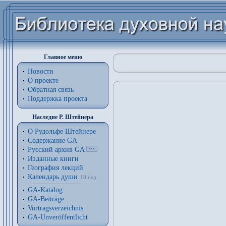
Главное меню
Новости
О проекте
Обратная связь
Поддержка проекта
Наследие Р. Штейнера
О Рудольфе Штейнере
Содержание GA
Русский архив GA
Изданные книги
География лекций
Календарь души
18 нед.
GA-Katalog
GA-Beiträge
Vortragsverzeichnis
GA-Unveröffentlicht