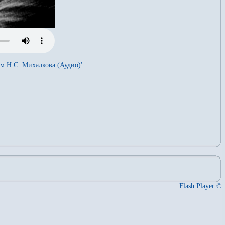
м Н.С. Михалкова (Аудио)'
Flash Player ©