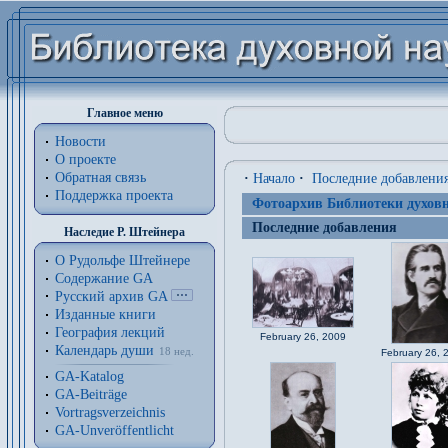
Главное меню
Новости
О проекте
Обратная связь
·
Начало
·
Последние добавлени
Поддержка проекта
Фотоархив Библиотеки духовн
Последние добавления
Наследие Р. Штейнера
О Рудольфе Штейнере
Содержание GA
Русский архив GA
Изданные книги
География лекций
February 26, 2009
Календарь души
18 нед.
February 26, 
GA-Katalog
GA-Beiträge
Vortragsverzeichnis
GA-Unveröffentlicht