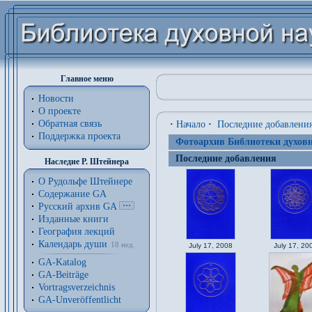
Главное меню
Новости
О проекте
Обратная связь
·
Начало
·
Последние добавлени
Поддержка проекта
Фотоархив Библиотеки духовн
Последние добавления
Наследие Р. Штейнера
О Рудольфе Штейнере
Содержание GA
Русский архив GA
Изданные книги
География лекций
Календарь души
18 нед.
July 17, 2008
July 17, 20
GA-Katalog
GA-Beiträge
Vortragsverzeichnis
GA-Unveröffentlicht